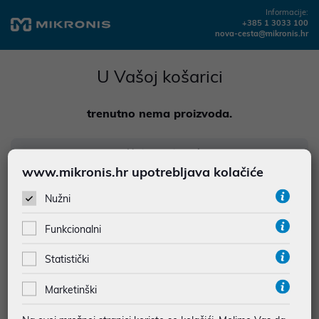
Informacije:
+385 1 3033 100
nova-cesta@mikronis.hr
U Vašoj košarici
trenutno nema proizvoda.
Natrag u trgovinu
www.mikronis.hr upotrebljava kolačiće
Nužni
Funkcionalni
Statistički
Marketinški