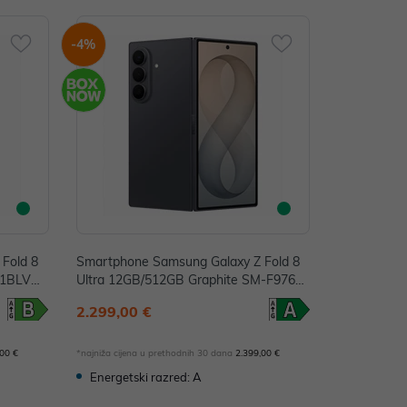
-4%
Fold 8
Smartphone Samsung Galaxy Z Fold 8
71BLVBE
Ultra 12GB/512GB Graphite SM-F976B
ZKCEUE
2.299,00 €
,00 €
*najniža cijena u prethodnih 30 dana
2.399,00 €
Energetski razred: A