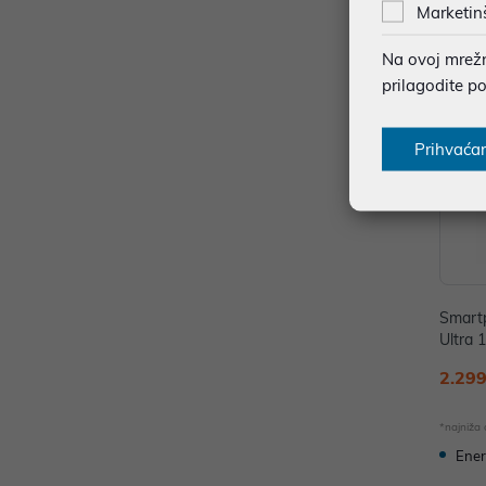
Marketin
Na ovoj mrežno
-4%
prilagodite p
Prihvaća
Smart
Ultra
WCEU
2.299
*najniža
Ener