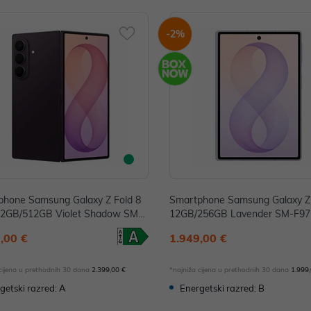
-2%
phone Samsung Galaxy Z Fold 8
Smartphone Samsung Galaxy Z 
 12GB/512GB Violet Shadow SM-F
12GB/256GB Lavender SM-F9
ZVCEUE
UE
,00 €
1.949,00 €
 cijena u prethodnih 30 dana
2.399,00 €
*najniža cijena u prethodnih 30 dana
1.999
getski razred: A
Energetski razred: B