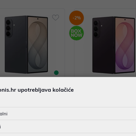
-2%
is.hr upotrebljava kolačiće
phone Samsung Galaxy Z Fold 8
Smartphone Samsung Galaxy Z 
 12GB/256GB Graphite SM-F976B
Ultra 12GB/256GB Violet Sha
UE
976BZVBEUE
,00 €
2.149,00 €
alni
 cijena u prethodnih 30 dana
2.199,00 €
*najniža cijena u prethodnih 30 dana
2.199
i
getski razred: A
Energetski razred: A