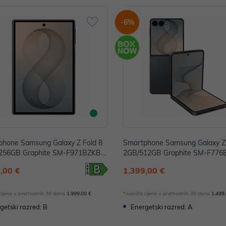
-6%
phone Samsung Galaxy Z Fold 8
Smartphone Samsung Galaxy Z 
256GB Graphite SM-F971BZKBE
2GB/512GB Graphite SM-F77
E
,00 €
1.399,00 €
 cijena u prethodnih 30 dana
1.999,00 €
*najniža cijena u prethodnih 30 dana
1.499
getski razred: B
Energetski razred: A