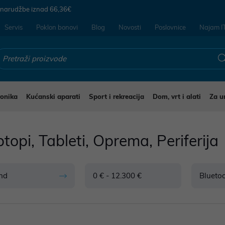
 narudžbe iznad
66,36€
Servis
Poklon bonovi
Blog
Novosti
Poslovnice
Najam I
ronika
Kućanski aparati
Sport i rekreacija
Dom, vrt i alati
Za u
topi, Tableti, Oprema, Periferija
nd
0 € - 12.300 €
Blueto