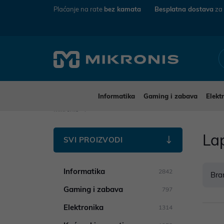
Plaćanje na rate
bez kamata
Besplatna dostava
za
Informatika
Gaming i zabava
Elekt
Mikronis
Lap
SVI PROIZVODI
Informatika
2842
Bra
Gaming i zabava
797
Elektronika
1314