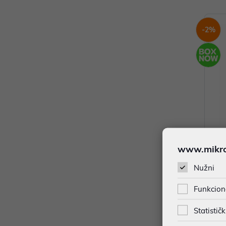
-2%
www.mikron
Smart
Ultra
Nužni
ZKBE
2.149
Funkcion
*najniža
Statističk
Ener