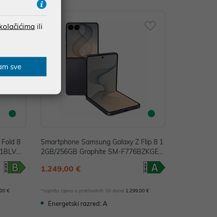
 kolačićima
ili
-3%
am sve
Fold 8
Smartphone Samsung Galaxy Z Flip 8 1
71BLVCE
2GB/256GB Graphite SM-F776BZKGEU
E
1.249,00 €
,00 €
*najniža cijena u prethodnih 30 dana
1.299,00 €
Energetski razred: A