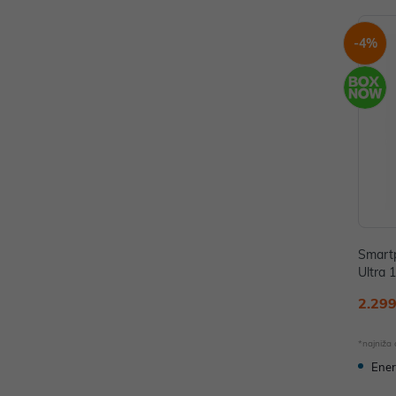
-4%
Smart
Ultra
976B
2.299
*najniža
Ener