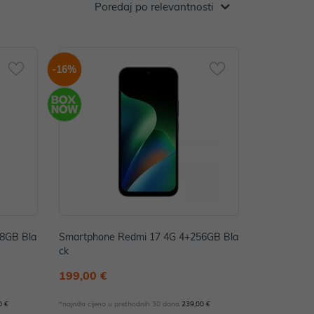
Poredaj po relevantnosti
-16%
8GB Bla
Smartphone Redmi 17 4G 4+256GB Bla
ck
199,00 €
0 €
*najniža cijena u prethodnih 30 dana
239,00 €