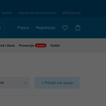
T opreme
Kupnja na rate bez kartice
B2B ponuda
Prijava
Registracija
red i školu
Promocije
Outlet
promo
oth
+ Prikaži sve opcije