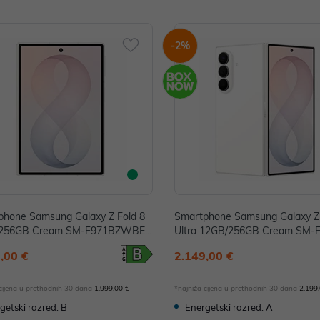
-2%
phone Samsung Galaxy Z Fold 8
Smartphone Samsung Galaxy Z 
256GB Cream SM-F971BZWBEU
Ultra 12GB/256GB Cream SM-
WBEUE
,00 €
2.149,00 €
 cijena u prethodnih 30 dana
1.999,00 €
*najniža cijena u prethodnih 30 dana
2.199
getski razred: B
Energetski razred: A