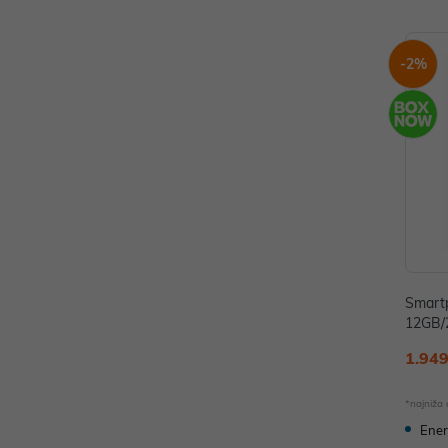
-2%
Smart
12GB/
E
1.949
*najniža
Ener