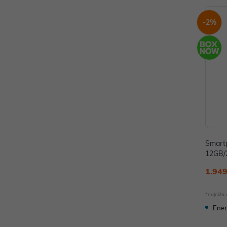
-2%
Smart
12GB/
UE
1.949
*najniža
Ener