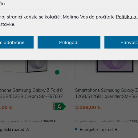
ški
j stranici koriste se kolačići. Molimo Vas da pročitate
Politiku o
-4%
ostavke.
m odabrane
Prilagodi
Prihvać
phone Samsung Galaxy Z Fold 8
Smartphone Samsung Galaxy Z 
 12GB/512GB Cream SM-F976BZ
12GB/512GB Lavender SM-F9
E
UE
,00 €
2.099,00 €
 cijena u prethodnih 30 dana
2.399,00 €
*najniža cijena u prethodnih 30 dana
2.199
getski razred: A
Energetski razred: B