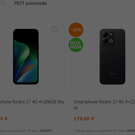
7577
proizvoda
-10%
phone Redmi 17 4G 4+256GB Blu
Smartphone Redmi 17 4G 4+12
ck
00 €
179,00 €
 cijena u prethodnih 30 dana
239,00 €
*najniža cijena u prethodnih 30 dana
199,0