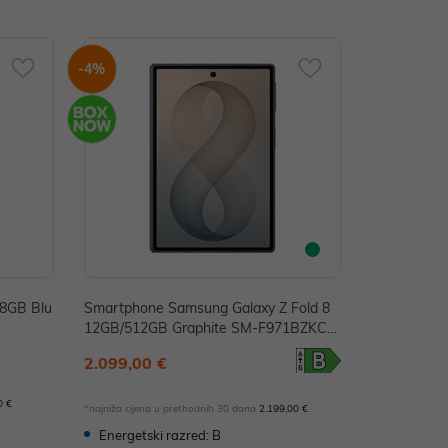
-4%
8GB Blu
Smartphone Samsung Galaxy Z Fold 8
12GB/512GB Graphite SM-F971BZKCE
UE
2.099,00 €
0 €
*najniža cijena u prethodnih 30 dana
2.199,00 €
Energetski razred: B