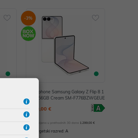
-3%
Fold 8
Smartphone Samsung Galaxy Z Flip 8 1
dow SM-F
2GB/256GB Cream SM-F776BZWGEUE
1.249,00 €
,00 €
*najniža cijena u prethodnih 30 dana
1.299,00 €
Energetski razred: A