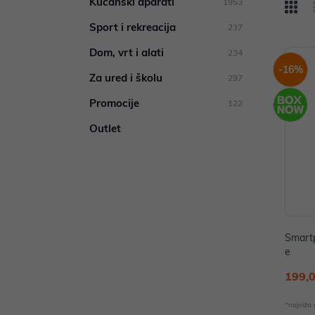
Kućanski aparati
1953
Sport i rekreacija
237
Dom, vrt i alati
234
-16%
Za ured i školu
297
Promocije
122
Outlet
Smart
e
199,
*najniža