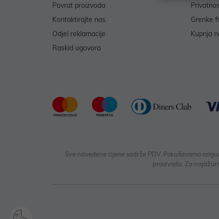
Povrat proizvoda
Privatno
Kontaktirajte nas
Grenke f
Odjel reklamacije
Kupnja na
Raskid ugovora
Sve navedene cijene sadrže PDV. Pokušavamo osigurati
proizvoda. Za najažurn