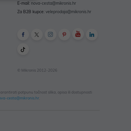
E-mail:
nova-cesta@mikronis.hr
Za B2B kupce:
veleprodaja@mikronis.hr
© Mikronis 2012-2026
antirati potpunu točnost slika, opisa ili dostupnosti
ova-cesta@mikronis.hr
.