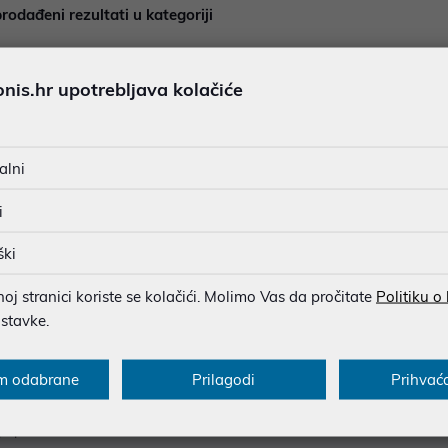
rodađeni rezultati u kategoriji
is.hr upotrebljava kolačiće
alni
i
ški
j stranici koriste se kolačići. Molimo Vas da pročitate
Politiku o
ostavke.
cije za kupce
Saznajte više
onovi
Blog
m odabrane
Prilagodi
Prihvać
sukladnosti
O nama
popusta
Poslovnice