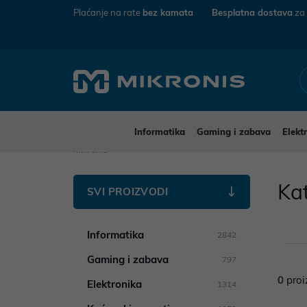
Plaćanje na rate
bez kamata
Besplatna dostava
za
Informatika
Gaming i zabava
Elekt
Mikronis
Ka
SVI PROIZVODI
Informatika
2842
Gaming i zabava
797
0
proi
Elektronika
1314