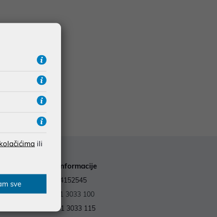
 kolačićima
ili
Kontakt informacije
OIB: 59964152545
am sve
Tel.:
+385 1 3033 100
Fax: +385 1 3033 115