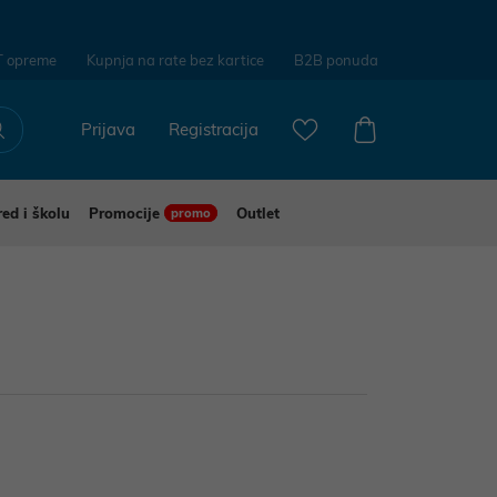
T opreme
Kupnja na rate bez kartice
B2B ponuda
Prijava
Registracija
red i školu
Promocije
Outlet
promo