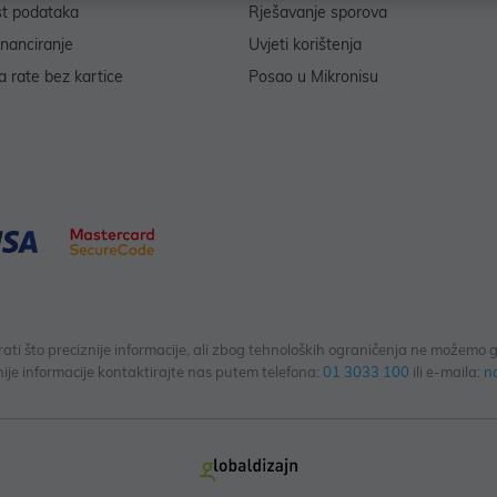
st podataka
Rješavanje sporova
inanciranje
Uvjeti korištenja
 rate bez kartice
Posao u Mikronisu
 što preciznije informacije, ali zbog tehnoloških ograničenja ne možemo gar
ije informacije kontaktirajte nas putem telefona:
01 3033 100
ili e-maila:
n