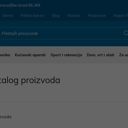
 narudžbe iznad
66,36€
Servis
Poklon bonovi
Blog
Novosti
Poslovnice
Najam I
ronika
Kućanski aparati
Sport i rekreacija
Dom, vrt i alati
Za u
talog proizvoda
zvoda