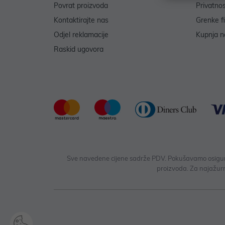
Povrat proizvoda
Privatno
Kontaktirajte nas
Grenke f
Odjel reklamacije
Kupnja na
Raskid ugovora
Sve navedene cijene sadrže PDV. Pokušavamo osigurati
proizvoda. Za najažurn