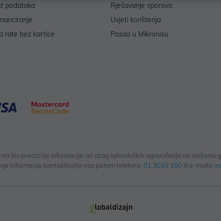
st podataka
Rješavanje sporova
inanciranje
Uvjeti korištenja
 rate bez kartice
Posao u Mikronisu
 što preciznije informacije, ali zbog tehnoloških ograničenja ne možemo gar
ije informacije kontaktirajte nas putem telefona:
01 3033 100
ili e-maila:
n