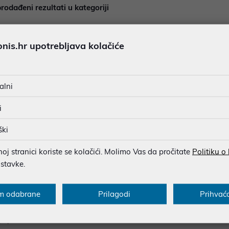
rodađeni rezultati u kategoriji
is.hr upotrebljava kolačiće
alni
i
ški
j stranici koriste se kolačići. Molimo Vas da pročitate
Politiku o
ostavke.
cije za kupce
Saznajte više
onovi
Blog
m odabrane
Prilagodi
Prihvać
sukladnosti
O nama
popusta
Poslovnice