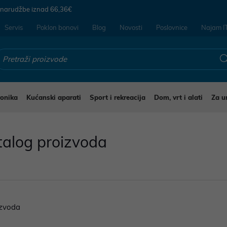
 narudžbe iznad
66,36€
Servis
Poklon bonovi
Blog
Novosti
Poslovnice
Najam I
ronika
Kućanski aparati
Sport i rekreacija
Dom, vrt i alati
Za u
talog proizvoda
zvoda