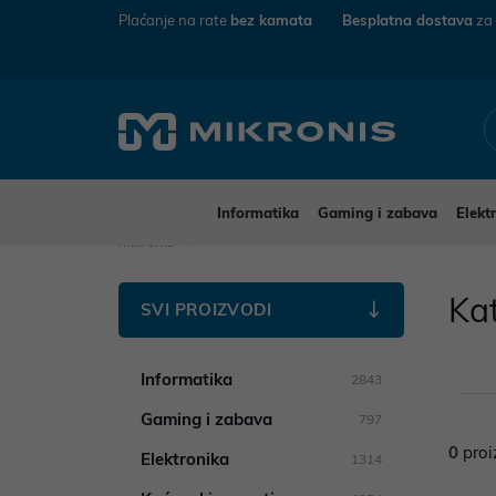
Plaćanje na rate
bez kamata
Besplatna dostava
za
Informatika
Gaming i zabava
Elekt
Mikronis
Ka
SVI PROIZVODI
Informatika
2843
Gaming i zabava
797
0
proi
Elektronika
1314