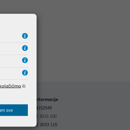
 kolačićima
ili
Kontakt informacije
OIB: 59964152545
am sve
Tel.:
+385 1 3033 100
Fax: +385 1 3033 115