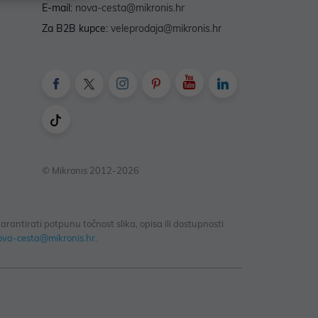
E-mail:
nova-cesta@mikronis.hr
Za B2B kupce:
veleprodaja@mikronis.hr
© Mikronis 2012-2026
antirati potpunu točnost slika, opisa ili dostupnosti
ova-cesta@mikronis.hr
.