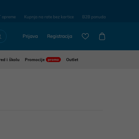
T opreme
Kupnja na rate bez kartice
B2B ponuda
Prijava
Registracija
red i školu
Promocije
Outlet
promo