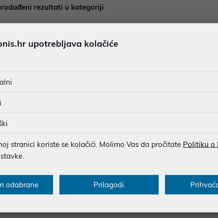
rodađeni rezultati u kategoriji
is.hr upotrebljava kolačiće
alni
i
ški
j stranici koriste se kolačići. Molimo Vas da pročitate
Politiku o
ostavke.
cije za kupce
Saznajte više
onovi
Blog
m odabrane
Prilagodi
Prihvać
sukladnosti
O nama
popusta
Poslovnice