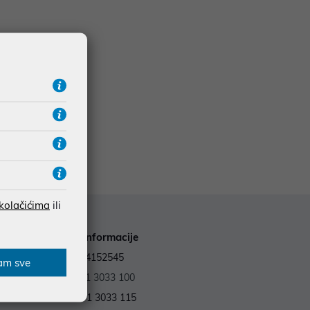
 kolačićima
ili
Kontakt informacije
OIB: 59964152545
am sve
Tel.:
+385 1 3033 100
Fax: +385 1 3033 115