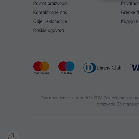
Povrat proizvoda
Privatno
Kontaktirajte nas
Grenke f
Odjel reklamacije
Kupnja na
Raskid ugovora
Sve navedene cijene sadrže PDV. Pokušavamo osigurati
proizvoda. Za najažurn