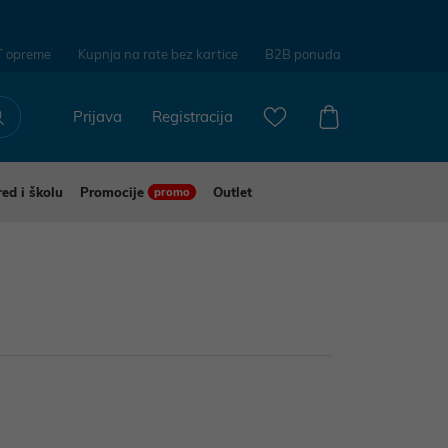
T opreme
Kupnja na rate bez kartice
B2B ponuda
Prijava
Registracija
red i školu
Promocije
Outlet
promo