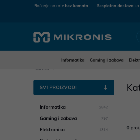
Plaćanje na rate
bez kamata
Besplatna dostava
za
Informatika
Gaming i zabava
Elekt
Mikronis
Ka
SVI PROIZVODI
Informatika
2842
Gaming i zabava
797
0
proi
Elektronika
1314