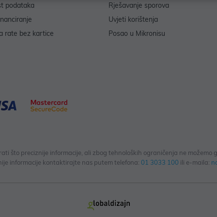
st podataka
Rješavanje sporova
inanciranje
Uvjeti korištenja
 rate bez kartice
Posao u Mikronisu
 što preciznije informacije, ali zbog tehnoloških ograničenja ne možemo gar
ije informacije kontaktirajte nas putem telefona:
01 3033 100
ili e-maila:
n