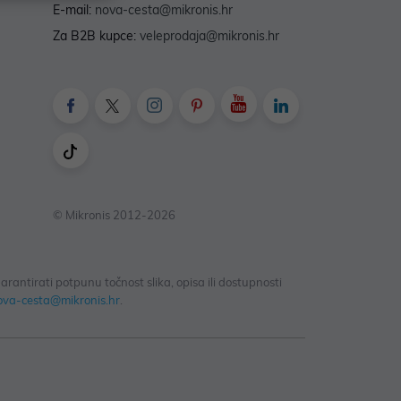
E-mail:
nova-cesta@mikronis.hr
Za B2B kupce:
veleprodaja@mikronis.hr
© Mikronis 2012-2026
antirati potpunu točnost slika, opisa ili dostupnosti
ova-cesta@mikronis.hr
.