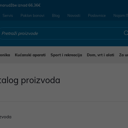
 narudžbe iznad
66,36€
Servis
Poklon bonovi
Blog
Novosti
Poslovnice
Najam I
ronika
Kućanski aparati
Sport i rekreacija
Dom, vrt i alati
Za u
talog proizvoda
zvoda