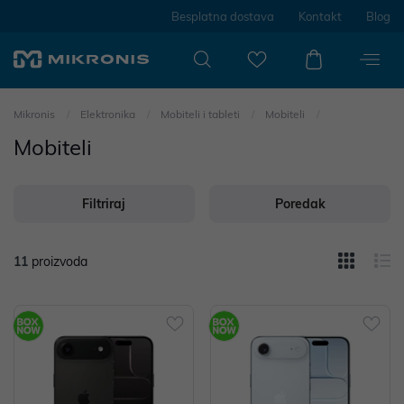
Besplatna dostava
Kontakt
Blog
Mikronis
Elektronika
Mobiteli i tableti
Mobiteli
Mobiteli
Filtriraj
Poredak
11
proizvoda