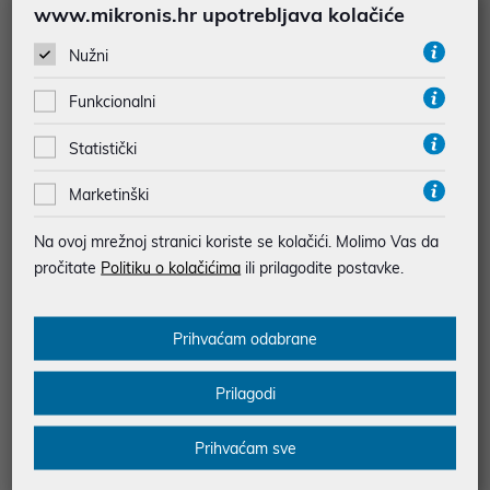
uz
uz
Dodatnih -5%
Dodatnih -5%
www.mikronis.hr upotrebljava kolačiće
PROMO KOD
PROMO KOD
Nužni
Energetski razred: A
Energetski razred: A
Funkcionalni
Statistički
Marketinški
Na ovoj mrežnoj stranici koriste se kolačići. Molimo Vas da
pročitate
Politiku o kolačićima
ili prilagodite postavke.
Prihvaćam odabrane
Apple iPhone Air 1TB Cloud Whit
e
Prilagodi
1.699,00 €
uz
Prihvaćam sve
Dodatnih -5%
PROMO KOD