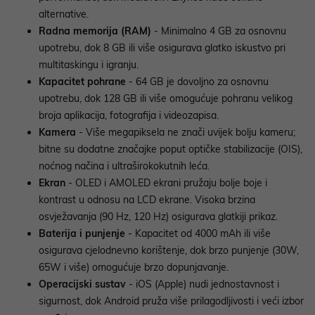
alternative.
Radna memorija (RAM)
- Minimalno 4 GB za osnovnu
upotrebu, dok 8 GB ili više osigurava glatko iskustvo pri
multitaskingu i igranju.
Kapacitet pohrane
- 64 GB je dovoljno za osnovnu
upotrebu, dok 128 GB ili više omogućuje pohranu velikog
broja aplikacija, fotografija i videozapisa.
Kamera
- Više megapiksela ne znači uvijek bolju kameru;
bitne su dodatne značajke poput optičke stabilizacije (OIS),
noćnog načina i ultraširokokutnih leća.
Ekran
- OLED i AMOLED ekrani pružaju bolje boje i
kontrast u odnosu na LCD ekrane. Visoka brzina
osvježavanja (90 Hz, 120 Hz) osigurava glatkiji prikaz.
Baterija i punjenje
- Kapacitet od 4000 mAh ili više
osigurava cjelodnevno korištenje, dok brzo punjenje (30W,
65W i više) omogućuje brzo dopunjavanje.
Operacijski sustav
- iOS (Apple) nudi jednostavnost i
sigurnost, dok Android pruža više prilagodljivosti i veći izbor