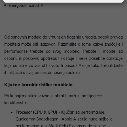
Energetski razred: A
Od osnovnih modela do vrhunskih flagship uređaja, odabir pravog
mobitela može biti izazovan. Razmislite o tome kakve značajke i
performanse trebate od svog mobitela. Trebate li mobitel za
osobnu ili poslovnu upotrebu? Postoje li neke posebne aplikacije
koje su bitne za vaš stil života ili posao? Ako je tako, trebali biste
ih uključiti u svoj proces donošenja odluka.
Ključne karakteristike mobitela
Pri kupnji mobitela važno je obratiti pažnju na sljedeće
karakteristike:
Procesor (CPU & GPU)
- Ključan za performanse.
Qualcomm Snapdragon i Apple A-serija nude najbolje
performanse, dok MediaTek i Exynos nude solidne