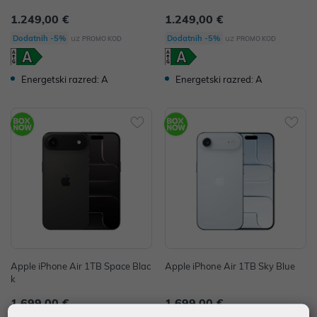
1.249,00 €
1.249,00 €
uz
uz
Dodatnih -5%
Dodatnih -5%
PROMO KOD
PROMO KOD
Energetski razred: A
Energetski razred: A
Apple iPhone Air 1TB Space Blac
Apple iPhone Air 1TB Sky Blue
k
1.699,00 €
1.699,00 €