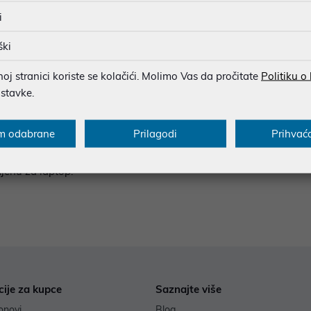
i
miš; dok crtate po površini tableta, rezultat vidite na monitoru ra
ški
tnike i digitalno potpisivanje dokumenata.
j stranici koriste se kolačići. Molimo Vas da pročitate
Politiku o
t, mogućnost proširenja memorije SD karticama i širok raspon cij
ostavke.
m odabrane
Prilagodi
Prihvać
u zaslona
(OLED ili LCD),
trajanje baterije
te podršku za dodatk
mjenu za laptop.
cije za kupce
Saznajte više
onovi
Blog