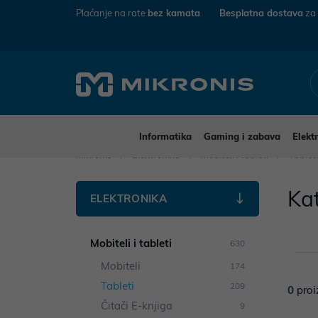
Plaćanje na rate
bez kamata
Besplatna dostava
za
Informatika
Gaming i zabava
Elekt
Mikronis
Elektronika
Mobiteli i tableti
Tablet
Ka
ELEKTRONIKA
Mobiteli i tableti
630
Mobiteli
174
Tableti
209
0
proi
Čitači E-knjiga
9