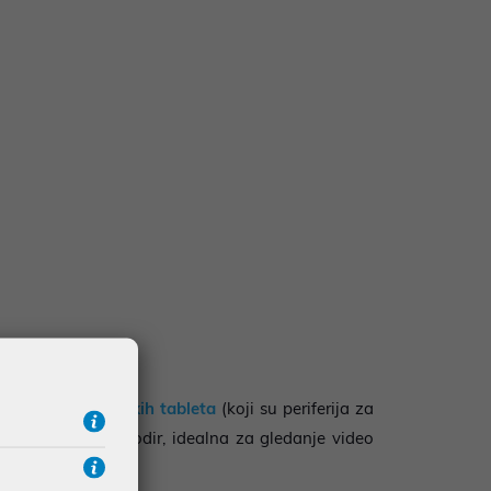
a razliku od
grafičkih tableta
(koji su periferija za
 osjetljivim na dodir, idealna za gledanje video