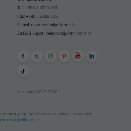
Tel.:
+385 1 3033 100
Fax: +385 1 3033 115
E-mail:
nova-cesta@mikronis.hr
Za B2B kupce:
veleprodaja@mikronis.hr
© Mikronis 2012-2026
antirati potpunu točnost slika, opisa ili dostupnosti
ova-cesta@mikronis.hr
.