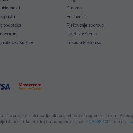
sukladnosti
O nama
popusta
Poslovnice
st podataka
Rješavanje sporova
inanciranje
Uvjeti korištenja
 rate bez kartice
Posao u Mikronisu
 što preciznije informacije, ali zbog tehnoloških ograničenja ne možemo gar
ije informacije kontaktirajte nas putem telefona:
01 3033 100
ili e-maila:
n