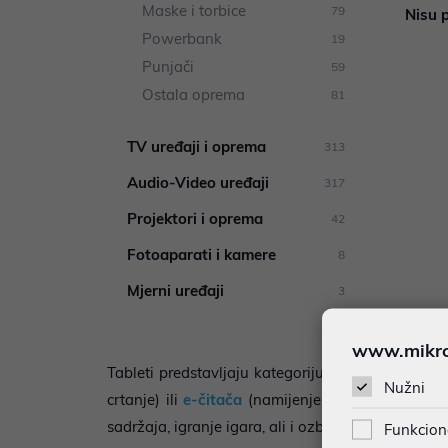
Maske i torbice
79
Nisu p
Powerbank
19
Punjači
59
Ostala oprema
81
TV uređaji i oprema
313
Audio-Video uređaji
317
Projektori i oprema
42
Fotoaparati i kamere
8
Mjerni uređaji
3
www.mikron
Tableti predstavljaju kategoriju uređaja koja p
Nužni
crtanje) ili
e-čitača
(namijenjenih isključivo čit
sadržaja, igranje igara, ali i ozbiljan rad.
Funkcion