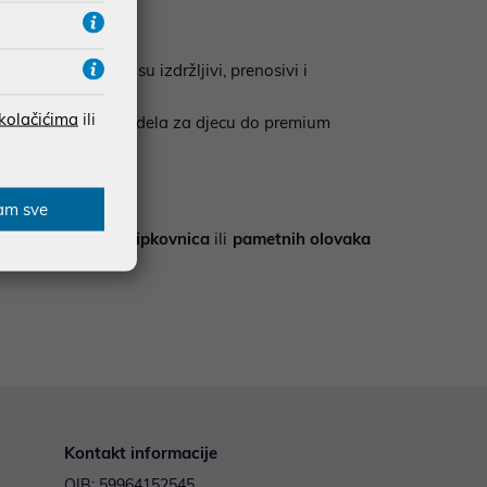
čunala. Izuzetno su izdržljivi, prenosivi i
 kolačićima
ili
ena, od osnovnih modela za djecu do premium
am sve
e poput
odvojivih tipkovnica
ili
pametnih olovaka
Kontakt informacije
OIB: 59964152545