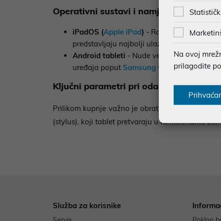
Operativni sustavi i namjena
Statističk
iPadOS (
Apple iPad
)
- Rade kao zamjena za 
Marketin
predstavljaju najbolji ulazni model za poče
Na ovoj mrežno
Android tableti
- Nude veliku fleksibilnos
prilagodite p
uređaja poput
Samsung Galaxy Tab
serije.
Ključni parametri pri odabiru
Prihvaća
Prilikom kupnje važno je obratiti pažnju na
vrst
(stylus), koji tablet pretvaraju u funkcionalnu za
Služba za korisnike
Informa
Servis
Poklon b