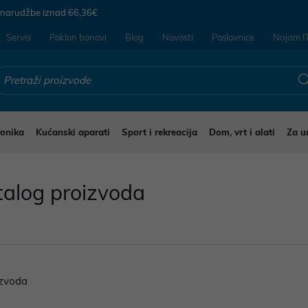
 narudžbe iznad
66,36€
Servis
Poklon bonovi
Blog
Novosti
Poslovnice
Najam I
ronika
Kućanski aparati
Sport i rekreacija
Dom, vrt i alati
Za u
i
talog proizvoda
zvoda