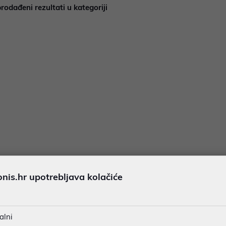
rodađeni rezultati u kategoriji
is.hr upotrebljava kolačiće
opunjava jaz između pametnih telefona i prijenosnih računala. Z
anju), moderni tableti su samostalna, snažna računala s ekranima
alni