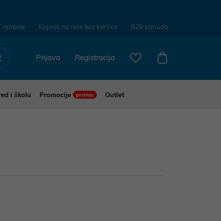
T opreme
Kupnja na rate bez kartice
B2B ponuda
Prijava
Registracija
red i školu
Promocije
Outlet
promo