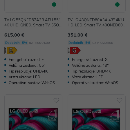
TV LG 55QNED87A3B.AEU 55"
TV LG 43QNED80A3A 43" 4K U
4K UHD, QNED, Smart TV, 55QN
HD, LED, Smart TV, 43QNED80A
ED87A3B.AEU
3A
615,00 €
351,00 €
uz
uz
Dodatnih -5%
Dodatnih -5%
PROMO KOD
PROMO KOD
Energetski razred: E
Energetski razred: G
Veličina zaslona.: 55"
Veličina zaslona.: 43"
Tip rezolucije: UHD\4K
Tip rezolucije: UHD\4K
Vrsta ekrana: LED
Vrsta ekrana: LED
Operativni sustav: WebOS
Operativni sustav: WebOS