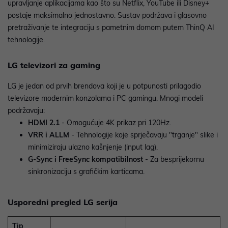
upravljanje aplikacijama kao što su Netflix, YouTube ili Disney+
postaje maksimalno jednostavno. Sustav podržava i glasovno
pretraživanje te integraciju s pametnim domom putem ThinQ AI
tehnologije.
LG televizori za gaming
LG je jedan od prvih brendova koji je u potpunosti prilagodio
televizore modernim konzolama i PC gamingu. Mnogi modeli
podržavaju:
HDMI 2.1
- Omogućuje 4K prikaz pri 120Hz.
VRR i ALLM
- Tehnologije koje sprječavaju "trganje" slike i
minimiziraju ulazno kašnjenje (input lag).
G-Sync i FreeSync kompatibilnost
- Za besprijekornu
sinkronizaciju s grafičkim karticama.
Usporedni pregled LG serija
Tip