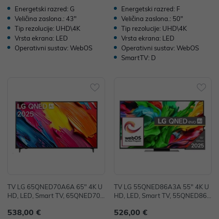
Energetski razred: G
Energetski razred: F
Veličina zaslona.: 43"
Veličina zaslona.: 50"
Tip rezolucije: UHD\4K
Tip rezolucije: UHD\4K
Vrsta ekrana: LED
Vrsta ekrana: LED
Operativni sustav: WebOS
Operativni sustav: WebOS
SmartTV: D
TV LG 65QNED70A6A 65" 4K U
TV LG 55QNED86A3A 55" 4K U
HD, LED, Smart TV, 65QNED70A
HD, LED, Smart TV, 55QNED86A
6A
3A
538,00 €
526,00 €