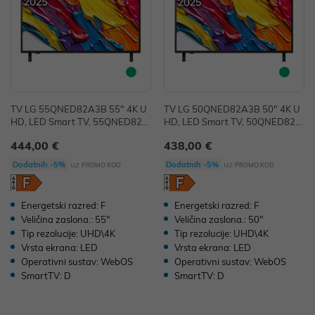
TV LG 55QNED82A3B 55" 4K U
TV LG 50QNED82A3B 50" 4K U
HD, LED Smart TV, 55QNED82A
HD, LED Smart TV, 50QNED82A
3B
3B
444,00 €
438,00 €
uz
uz
Dodatnih -5%
Dodatnih -5%
PROMO KOD
PROMO KOD
Energetski razred: F
Energetski razred: F
Veličina zaslona.: 55"
Veličina zaslona.: 50"
Tip rezolucije: UHD\4K
Tip rezolucije: UHD\4K
Vrsta ekrana: LED
Vrsta ekrana: LED
Operativni sustav: WebOS
Operativni sustav: WebOS
SmartTV: D
SmartTV: D