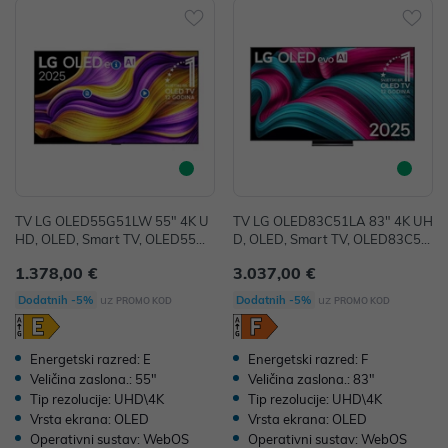
TV LG OLED55G51LW 55" 4K U
TV LG OLED83C51LA 83" 4K UH
HD, OLED, Smart TV, OLED55G5
D, OLED, Smart TV, OLED83C51
1LW
LA
1.378,00 €
3.037,00 €
uz
uz
Dodatnih -5%
Dodatnih -5%
PROMO KOD
PROMO KOD
Energetski razred: E
Energetski razred: F
Veličina zaslona.: 55"
Veličina zaslona.: 83"
Tip rezolucije: UHD\4K
Tip rezolucije: UHD\4K
Vrsta ekrana: OLED
Vrsta ekrana: OLED
Operativni sustav: WebOS
Operativni sustav: WebOS