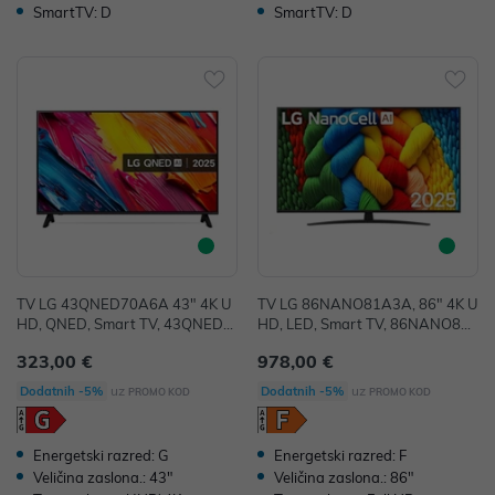
SmartTV: D
SmartTV: D
TV LG 43QNED70A6A 43" 4K U
TV LG 86NANO81A3A, 86" 4K U
HD, QNED, Smart TV, 43QNED7
HD, LED, Smart TV, 86NANO81
0A6A
A3A
323,00 €
978,00 €
uz
uz
Dodatnih -5%
Dodatnih -5%
PROMO KOD
PROMO KOD
Energetski razred: G
Energetski razred: F
Veličina zaslona.: 43"
Veličina zaslona.: 86"