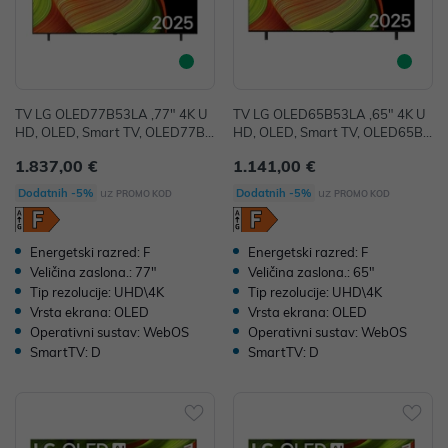
TV LG OLED77B53LA ,77" 4K U
TV LG OLED65B53LA ,65" 4K U
HD, OLED, Smart TV, OLED77B5
HD, OLED, Smart TV, OLED65B5
3LA
3LA
1.837,00 €
1.141,00 €
uz
uz
Dodatnih -5%
Dodatnih -5%
PROMO KOD
PROMO KOD
Energetski razred: F
Energetski razred: F
Veličina zaslona.: 77"
Veličina zaslona.: 65"
Tip rezolucije: UHD\4K
Tip rezolucije: UHD\4K
Vrsta ekrana: OLED
Vrsta ekrana: OLED
Operativni sustav: WebOS
Operativni sustav: WebOS
SmartTV: D
SmartTV: D