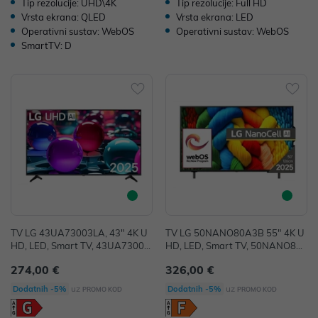
Tip rezolucije: UHD\4K
Tip rezolucije: Full HD
Vrsta ekrana: QLED
Vrsta ekrana: LED
Operativni sustav: WebOS
Operativni sustav: WebOS
SmartTV: D
TV LG 43UA73003LA, 43" 4K U
TV LG 50NANO80A3B 55" 4K U
HD, LED, Smart TV, 43UA73003
HD, LED, Smart TV, 50NANO80
LA
A3B
274,00 €
326,00 €
uz
uz
Dodatnih -5%
Dodatnih -5%
PROMO KOD
PROMO KOD