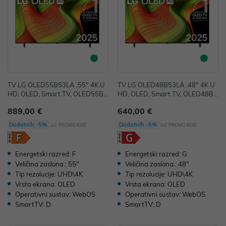
TV LG OLED55B53LA ,55" 4K U
TV LG OLED48B53LA ,48" 4K U
HD, OLED, Smart TV, OLED55B5
HD, OLED, Smart TV, OLED48B5
3LA
3LA
889,00 €
640,00 €
uz
uz
Dodatnih -5%
Dodatnih -5%
PROMO KOD
PROMO KOD
Energetski razred: F
Energetski razred: G
Veličina zaslona.: 55"
Veličina zaslona.: 48"
Tip rezolucije: UHD\4K
Tip rezolucije: UHD\4K
Vrsta ekrana: OLED
Vrsta ekrana: OLED
Operativni sustav: WebOS
Operativni sustav: WebOS
SmartTV: D
SmartTV: D