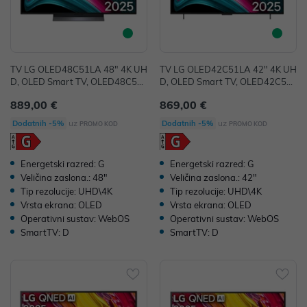
TV LG OLED48C51LA 48" 4K UH
TV LG OLED42C51LA 42" 4K UH
D, OLED Smart TV, OLED48C51L
D, OLED Smart TV, OLED42C51L
A
A
889,00 €
869,00 €
uz
uz
Dodatnih -5%
Dodatnih -5%
PROMO KOD
PROMO KOD
Energetski razred: G
Energetski razred: G
Veličina zaslona.: 48"
Veličina zaslona.: 42"
Tip rezolucije: UHD\4K
Tip rezolucije: UHD\4K
Vrsta ekrana: OLED
Vrsta ekrana: OLED
Operativni sustav: WebOS
Operativni sustav: WebOS
SmartTV: D
SmartTV: D