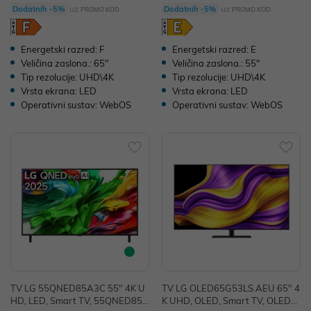
uz
uz
Dodatnih -5%
Dodatnih -5%
PROMO KOD
PROMO KOD
Energetski razred: F
Energetski razred: E
Veličina zaslona.: 65"
Veličina zaslona.: 55"
Tip rezolucije: UHD\4K
Tip rezolucije: UHD\4K
Vrsta ekrana: LED
Vrsta ekrana: LED
Operativni sustav: WebOS
Operativni sustav: WebOS
TV LG 55QNED85A3C 55" 4K U
TV LG OLED65G53LS.AEU 65" 4
HD, LED, Smart TV, 55QNED85A
K UHD, OLED, Smart TV, OLED6