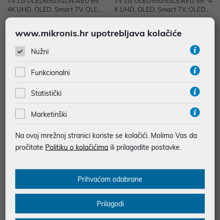
TV LG OLED65G51LW.AEU 65"
TV LG OLED55G53LS.AEU 55" 4
4K UHD, OLED, Smart TV, OLED
K UHD, OLED, Smart TV, OLED5
65G51LW.AEU
5G53LS.AEU
2.097,00 €
1.348,00 €
www.mikronis.hr upotrebljava kolačiće
uz
uz
Dodatnih -5%
Dodatnih -5%
PROMO KOD
PROMO KOD
Nužni
Energetski razred: G
Energetski razred: G
Funkcionalni
Veličina zaslona.: 65"
Veličina zaslona.: 55"
Tip rezolucije: UHD\4K
Tip rezolucije: UHD\4K
Statistički
Vrsta ekrana: OLED
Vrsta ekrana: OLED
Operativni sustav: WebOS
Operativni sustav: WebOS
Marketinški
Na ovoj mrežnoj stranici koriste se kolačići. Molimo Vas da
pročitate
Politiku o kolačićima
ili prilagodite postavke.
Prihvaćam odabrane
Prilagodi