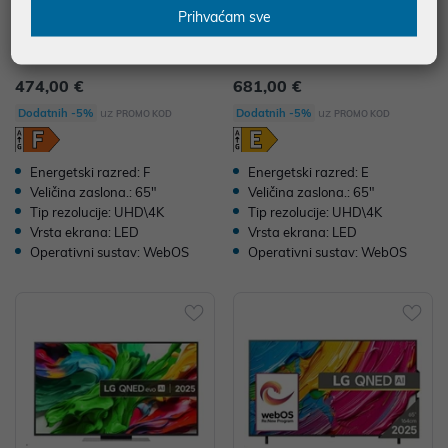
Prihvaćam sve
TV LG 65UA73003LA 65" 4K UH
TV LG 65QNED84A3C.AEU 65"
D, LED, Smart TV, 65UA73003L
4K UHD, QNED, Smart TV, 65QN
A
ED84A3C.AEU
474,00 €
681,00 €
uz
uz
Dodatnih -5%
Dodatnih -5%
PROMO KOD
PROMO KOD
Energetski razred: F
Energetski razred: E
Veličina zaslona.: 65"
Veličina zaslona.: 65"
Tip rezolucije: UHD\4K
Tip rezolucije: UHD\4K
Vrsta ekrana: LED
Vrsta ekrana: LED
Operativni sustav: WebOS
Operativni sustav: WebOS