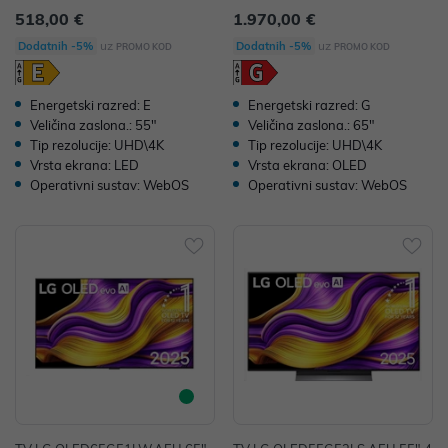
3C
5G53LS.AEU
518,00 €
1.970,00 €
uz
uz
Dodatnih -5%
Dodatnih -5%
PROMO KOD
PROMO KOD
Energetski razred: E
Energetski razred: G
Veličina zaslona.: 55"
Veličina zaslona.: 65"
Tip rezolucije: UHD\4K
Tip rezolucije: UHD\4K
Vrsta ekrana: LED
Vrsta ekrana: OLED
Operativni sustav: WebOS
Operativni sustav: WebOS