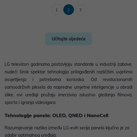
1
2
3
Učitajte sljedeće
LG televizori godinama postavljaju standarde u industriji zabave,
nudeći širok spektar tehnologija prilagođenih različitim uvjetima
osvjetljenja i potrebama korisnika. Od revolucionarnih
samoodrživih piksela do napredne umjetne inteligencije u obradi
slike, ovi uređaji pružaju imerzivno iskustvo gledanja filmova,
sporta i igranja videoigara.
Tehnologije panela: OLED, QNED i NanoCell
Razumijevanje razlika između LG-evih serija panela ključno je za
odabir optimalnog uređaja: