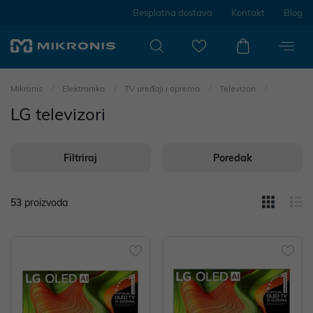
Besplatna dostava
Kontakt
Blog
Mikronis
Elektronika
TV uređaji i oprema
Televizori
LG televizori
Filtriraj
Poredak
53
proizvoda