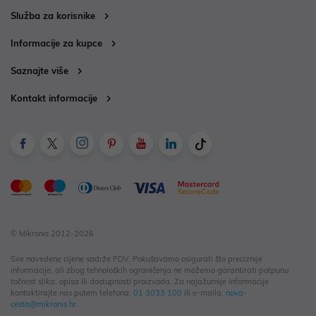
Služba za korisnike
Informacije za kupce
Saznajte više
Kontakt informacije
© Mikronis 2012-2026
Sve navedene cijene sadrže PDV. Pokušavamo osigurati što preciznije
informacije, ali zbog tehnoloških ograničenja ne možemo garantirati potpunu
točnost slika, opisa ili dostupnosti proizvoda. Za najažurnije informacije
kontaktirajte nas putem telefona:
01 3033 100
ili e-maila:
nova-
cesta@mikronis.hr
.