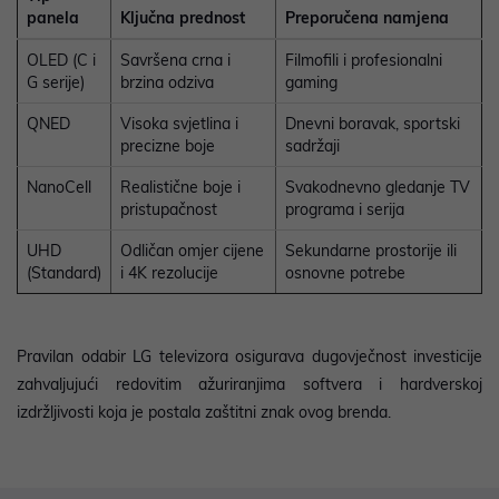
panela
Ključna prednost
Preporučena namjena
OLED (C i
Savršena crna i
Filmofili i profesionalni
G serije)
brzina odziva
gaming
QNED
Visoka svjetlina i
Dnevni boravak, sportski
precizne boje
sadržaji
NanoCell
Realistične boje i
Svakodnevno gledanje TV
pristupačnost
programa i serija
UHD
Odličan omjer cijene
Sekundarne prostorije ili
(Standard)
i 4K rezolucije
osnovne potrebe
Pravilan odabir LG televizora osigurava dugovječnost investicije
zahvaljujući redovitim ažuriranjima softvera i hardverskoj
izdržljivosti koja je postala zaštitni znak ovog brenda.