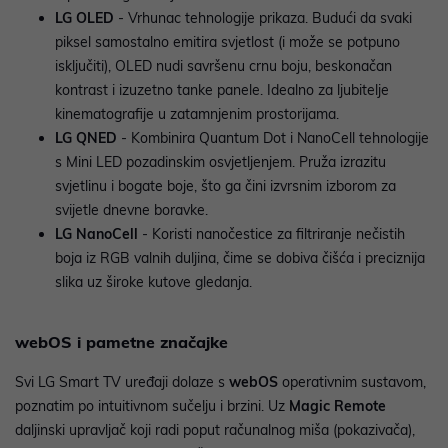
LG OLED
- Vrhunac tehnologije prikaza. Budući da svaki
piksel samostalno emitira svjetlost (i može se potpuno
isključiti), OLED nudi savršenu crnu boju, beskonačan
kontrast i izuzetno tanke panele. Idealno za ljubitelje
kinematografije u zatamnjenim prostorijama.
LG QNED
- Kombinira Quantum Dot i NanoCell tehnologije
s Mini LED pozadinskim osvjetljenjem. Pruža izrazitu
svjetlinu i bogate boje, što ga čini izvrsnim izborom za
svijetle dnevne boravke.
LG NanoCell
- Koristi nanočestice za filtriranje nečistih
boja iz RGB valnih duljina, čime se dobiva čišća i preciznija
slika uz široke kutove gledanja.
webOS i pametne značajke
Svi LG Smart TV uređaji dolaze s
webOS
operativnim sustavom,
poznatim po intuitivnom sučelju i brzini. Uz
Magic Remote
daljinski upravljač koji radi poput računalnog miša (pokazivača),