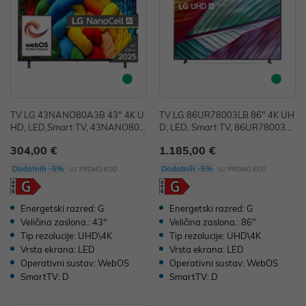
TV LG 43NANO80A3B 43" 4K U
TV LG 86UR78003LB 86" 4K UH
HD, LED,Smart TV, 43NANO80A
D, LED, Smart TV, 86UR78003L
3B
B
304,00 €
1.185,00 €
uz
uz
Dodatnih -5%
Dodatnih -5%
PROMO KOD
PROMO KOD
Energetski razred: G
Energetski razred: G
Veličina zaslona.: 43"
Veličina zaslona.: 86"
Tip rezolucije: UHD\4K
Tip rezolucije: UHD\4K
Vrsta ekrana: LED
Vrsta ekrana: LED
Operativni sustav: WebOS
Operativni sustav: WebOS
SmartTV: D
SmartTV: D