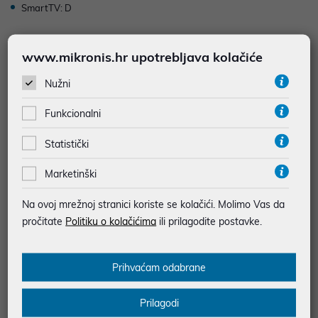
SmartTV: D
www.mikronis.hr upotrebljava kolačiće
1
2
3
Nužni
Funkcionalni
Statistički
LG televizori godinama postavljaju standarde u industriji zabave,
Marketinški
nudeći širok spektar tehnologija prilagođenih različitim uvjetima
osvjetljenja i potrebama korisnika. Od revolucionarnih
Na ovoj mrežnoj stranici koriste se kolačići. Molimo Vas da
samoodrživih piksela do napredne umjetne inteligencije u obradi
pročitate
Politiku o kolačićima
ili prilagodite postavke.
slike, ovi uređaji pružaju imerzivno iskustvo gledanja filmova,
sporta i igranja videoigara.
Prihvaćam odabrane
Tehnologije panela: OLED, QNED i NanoCell
Prilagodi
Razumijevanje razlika između LG-evih serija panela ključno je za