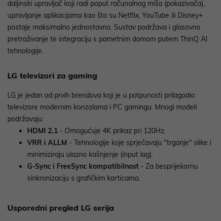
daljinski upravljač koji radi poput računalnog miša (pokazivača),
upravljanje aplikacijama kao što su Netflix, YouTube ili Disney+
postaje maksimalno jednostavno. Sustav podržava i glasovno
pretraživanje te integraciju s pametnim domom putem ThinQ AI
tehnologije.
LG televizori za gaming
LG je jedan od prvih brendova koji je u potpunosti prilagodio
televizore modernim konzolama i PC gamingu. Mnogi modeli
podržavaju:
HDMI 2.1
- Omogućuje 4K prikaz pri 120Hz.
VRR i ALLM
- Tehnologije koje sprječavaju "trganje" slike i
minimiziraju ulazno kašnjenje (input lag).
G-Sync i FreeSync kompatibilnost
- Za besprijekornu
sinkronizaciju s grafičkim karticama.
Usporedni pregled LG serija