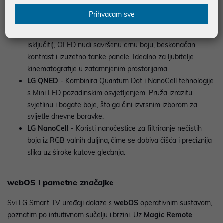
odabir optimalnog uređaja:
Prihvaćam sve
LG OLED
- Vrhunac tehnologije prikaza. Budući da svaki
piksel samostalno emitira svjetlost (i može se potpuno
isključiti), OLED nudi savršenu crnu boju, beskonačan
kontrast i izuzetno tanke panele. Idealno za ljubitelje
kinematografije u zatamnjenim prostorijama.
LG QNED
- Kombinira Quantum Dot i NanoCell tehnologije
s Mini LED pozadinskim osvjetljenjem. Pruža izrazitu
svjetlinu i bogate boje, što ga čini izvrsnim izborom za
svijetle dnevne boravke.
LG NanoCell
- Koristi nanočestice za filtriranje nečistih
boja iz RGB valnih duljina, čime se dobiva čišća i preciznija
slika uz široke kutove gledanja.
webOS i pametne značajke
Svi LG Smart TV uređaji dolaze s
webOS
operativnim sustavom,
poznatim po intuitivnom sučelju i brzini. Uz
Magic Remote