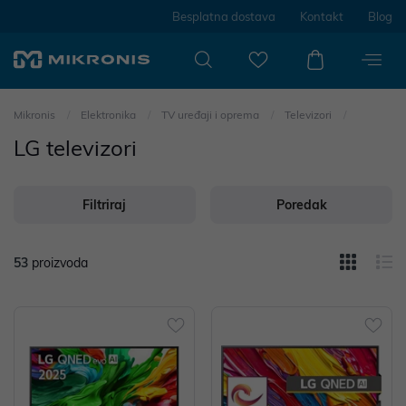
Besplatna dostava
Kontakt
Blog
Mikronis
Elektronika
TV uređaji i oprema
Televizori
LG televizori
Filtriraj
Poredak
53
proizvoda