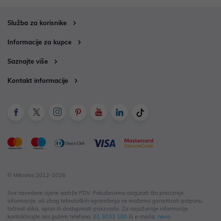
Služba za korisnike
Informacije za kupce
Saznajte više
Kontakt informacije
© Mikronis 2012-2026
Sve navedene cijene sadrže PDV. Pokušavamo osigurati što preciznije
informacije, ali zbog tehnoloških ograničenja ne možemo garantirati potpunu
točnost slika, opisa ili dostupnosti proizvoda. Za najažurnije informacije
kontaktirajte nas putem telefona:
01 3033 100
ili e-maila:
nova-