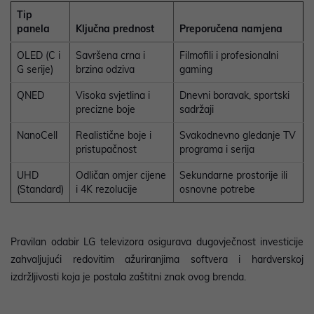
Tip
panela
Ključna prednost
Preporučena namjena
OLED (C i
Savršena crna i
Filmofili i profesionalni
G serije)
brzina odziva
gaming
QNED
Visoka svjetlina i
Dnevni boravak, sportski
precizne boje
sadržaji
NanoCell
Realistične boje i
Svakodnevno gledanje TV
pristupačnost
programa i serija
UHD
Odličan omjer cijene
Sekundarne prostorije ili
(Standard)
i 4K rezolucije
osnovne potrebe
Pravilan odabir LG televizora osigurava dugovječnost investicije
zahvaljujući redovitim ažuriranjima softvera i hardverskoj
izdržljivosti koja je postala zaštitni znak ovog brenda.