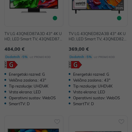
TV LG 43QNED87A3D 43" 4K U
TV LG 43QNED82A3B 43" 4K U
HD, LED Smart TV, 43QNED87A
HD, LED Smart TV, 43QNED82A
3D
3B
484,00 €
369,00 €
uz
uz
Dodatnih -5%
Dodatnih -5%
PROMO KOD
PROMO KOD
Energetski razred: G
Energetski razred: G
Veličina zaslona.: 43"
Veličina zaslona.: 43"
Tip rezolucije: UHD\4K
Tip rezolucije: UHD\4K
Vrsta ekrana: LED
Vrsta ekrana: LED
Operativni sustav: WebOS
Operativni sustav: WebOS
SmartTV: D
SmartTV: D