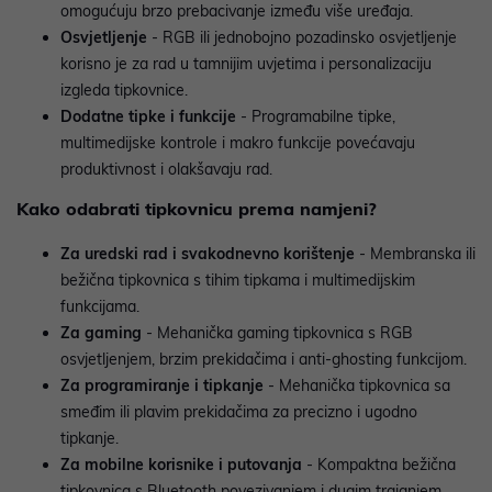
omogućuju brzo prebacivanje između više uređaja.
Osvjetljenje
- RGB ili jednobojno pozadinsko osvjetljenje
korisno je za rad u tamnijim uvjetima i personalizaciju
izgleda tipkovnice.
Dodatne tipke i funkcije
- Programabilne tipke,
multimedijske kontrole i makro funkcije povećavaju
produktivnost i olakšavaju rad.
Kako odabrati tipkovnicu prema namjeni?
Za uredski rad i svakodnevno korištenje
- Membranska ili
bežična tipkovnica s tihim tipkama i multimedijskim
funkcijama.
Za gaming
- Mehanička gaming tipkovnica s RGB
osvjetljenjem, brzim prekidačima i anti-ghosting funkcijom.
Za programiranje i tipkanje
- Mehanička tipkovnica sa
smeđim ili plavim prekidačima za precizno i ugodno
tipkanje.
Za mobilne korisnike i putovanja
- Kompaktna bežična
tipkovnica s Bluetooth povezivanjem i dugim trajanjem