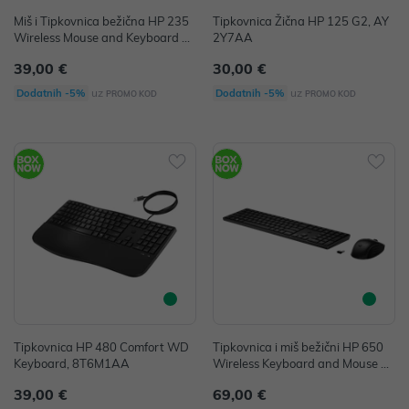
Miš i Tipkovnica bežična HP 235
Tipkovnica Žična HP 125 G2, AY
Wireless Mouse and Keyboard Co
2Y7AA
mbo, 1Y4D0UT
39,00 €
30,00 €
uz
uz
Dodatnih -5%
Dodatnih -5%
PROMO KOD
PROMO KOD
Tipkovnica HP 480 Comfort WD
Tipkovnica i miš bežični HP 650
Keyboard, 8T6M1AA
Wireless Keyboard and Mouse Co
mbo Black P/N: 4R013AA
39,00 €
69,00 €