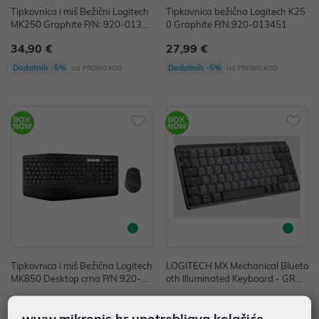
Tipkovnica i miš Bežični Logitech
Tipkovnica bežična Logitech K25
MK250 Graphite P/N: 920-01351
0 Graphite P/N:920-013451
9
34,90 €
27,99 €
uz
uz
Dodatnih -5%
Dodatnih -5%
PROMO KOD
PROMO KOD
Tipkovnica i miš Bežična Logitech
LOGITECH MX Mechanical Blueto
MK850 Desktop crna P/N:920-00
oth Illuminated Keyboard - GRAP
8226
HITE - CLICKY
149,00 €
175,00 €
www.mikronis.hr upotrebljava kolačiće