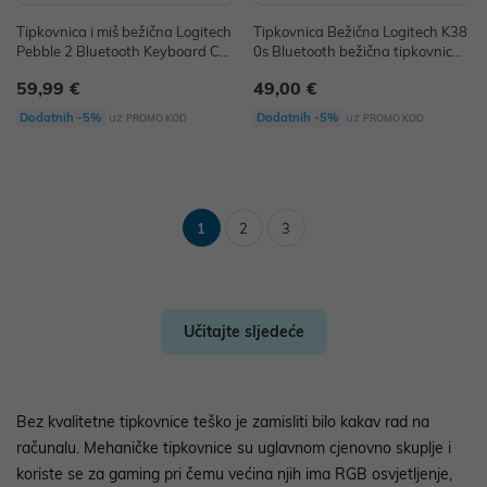
Tipkovnica i miš bežična Logitech
Tipkovnica Bežična Logitech K38
Pebble 2 Bluetooth Keyboard Co
0s Bluetooth bežična tipkovnica,
mbo - TONAL ROSE
bijela PN: 920-011852
59,99 €
49,00 €
uz
uz
Dodatnih -5%
Dodatnih -5%
PROMO KOD
PROMO KOD
1
2
3
Učitajte sljedeće
Bez kvalitetne tipkovnice teško je zamisliti bilo kakav rad na
računalu. Mehaničke tipkovnice su uglavnom cjenovno skuplje i
koriste se za gaming pri čemu većina njih ima RGB osvjetljenje,