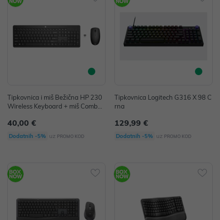
Tipkovnica i miš Bežična HP 230
Tipkovnica Logitech G316 X 98 C
Wireless Keyboard + miš Combo c
rna
rna P/N: 18H24AA
40,00 €
129,99 €
uz
uz
Dodatnih -5%
Dodatnih -5%
PROMO KOD
PROMO KOD