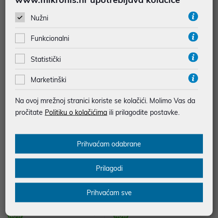
uz
uz
Dodatnih -5%
Dodatnih -5%
PROMO KOD
PROMO KOD
Nužni
Funkcionalni
Statistički
Marketinški
Na ovoj mrežnoj stranici koriste se kolačići. Molimo Vas da
pročitate
Politiku o kolačićima
ili prilagodite postavke.
Tipkovnica Logitech POP Icon Ros
Tipkovnica Logitech POP Icon Wh
Prihvaćam odabrane
e white P/N: 920-013073
ite Orange P/N: 920-013072
63,00 €
63,00 €
Prilagodi
uz
uz
Dodatnih -5%
Dodatnih -5%
PROMO KOD
PROMO KOD
Prihvaćam sve