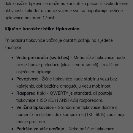
dok klasične tipkovnice možemo koristiti za posao ili svakodnevne
aktivnosti. Također u zadnje vrijeme sve su popularnije bežične
tipkovnice naspram žičanih.
Ključne karakteristike tipkovnica
Pri odabiru tipkovnice važno je obratiti pažnju na sljedeće
značajke:
Vrsta prekidača (switches)
- Mehaničke tipkovnice nude
razne tipove prekidača (plavi, crveni, smeđi) s različitim
osjećajem tipkanja.
Povezivost
- Žične tipkovnice nude stabilnu vezu bez
kašnjenja, dok bežične omogućuju veću mobilnost.
Raspored tipki
- QWERTY je standard, ali postoje i
tipkovnice s ISO (EU) i ANSI (US) rasporedom.
Veličina tipkovnice
- Standardne tipkovnice dolaze s
numeričkim dijelom, dok kompaktne (TKL, 60%) zauzimaju
manje prostora.
Podrška za više uređaja
- Neke bežične tipkovnice