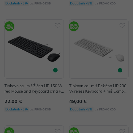
uz
uz
Dodatnih -5%
Dodatnih -5%
PROMO KOD
PROMO KOD
Tipkovnica i miš Žična HP 150 Wi
Tipkovnica i miš Bežična HP 230
red Mouse and Keyboard crna P/
Wireless Keyboard + miš Combo
N: 240J7AA
bijela P/N: 3L1F0AA
22,00 €
49,00 €
uz
uz
Dodatnih -5%
Dodatnih -5%
PROMO KOD
PROMO KOD