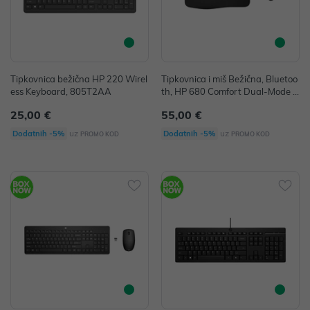
Tipkovnica bežična HP 220 Wirel
Tipkovnica i miš Bežična, Bluetoo
ess Keyboard, 805T2AA
th, HP 680 Comfort Dual-Mode K
eyboard/Mouse Combo, 8T6L6A
25,00 €
55,00 €
A
uz
uz
Dodatnih -5%
Dodatnih -5%
PROMO KOD
PROMO KOD