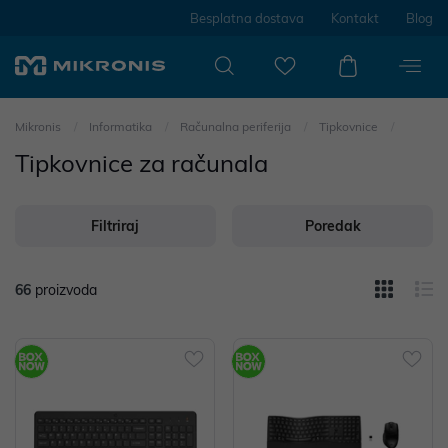
Besplatna dostava
Kontakt
Blog
Mikronis
Informatika
Računalna periferija
Tipkovnice
Tipkovnice za računala
Filtriraj
Poredak
66
proizvoda