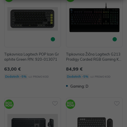
Tipkovnica Logitech POP Icon Gr
Tipkovnica Žična Logitech G213
aphite Green P/N: 920-013071
Prodigy Corded RGB Gaming Key
board Black HR
63,00 €
84,99 €
uz
uz
Dodatnih -5%
Dodatnih -5%
PROMO KOD
PROMO KOD
Gaming: D