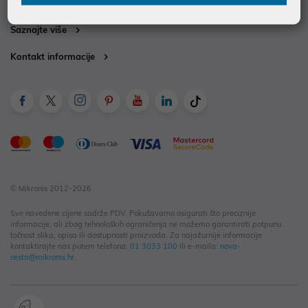
Informacije za kupce
Saznajte više
Kontakt informacije
© Mikronis 2012-2026
Sve navedene cijene sadrže PDV. Pokušavamo osigurati što preciznije
informacije, ali zbog tehnoloških ograničenja ne možemo garantirati potpunu
točnost slika, opisa ili dostupnosti proizvoda. Za najažurnije informacije
kontaktirajte nas putem telefona:
01 3033 100
ili e-maila:
nova-
cesta@mikronis.hr
.