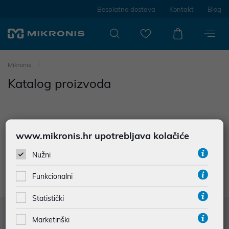
Besplatna dostava
Kontakt
Blog
Mikronis
Katalog proizvoda
www.mikronis.hr upotrebljava kolačiće
0
proizvoda
Nužni
Nisu prodađeni rezultati u kategoriji
Funkcionalni
Statistički
Služba za korisnike
Marketinški