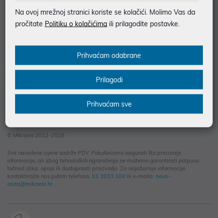
Informacije za kupce
Na ovoj mrežnoj stranici koriste se kolačići. Molimo Vas da
Saznajte više
pročitate
Politiku o kolačićima
ili prilagodite postavke.
Kontakt informacije
Prihvaćam odabrane
Prilagodi
Prihvaćam sve
© Mikronis 2012-2026
Sve navedene cijene sadrže PDV. Pokušavamo osigurati što preciznije
informacije, ali zbog tehnoloških ograničenja ne možemo garantirati potpunu
točnost slika, opisa ili dostupnosti proizvoda. Za najažurnije informacije
kontaktirajte nas putem telefona:
01 3033 100
ili e-maila:
nova-
cesta@mikronis.hr
.