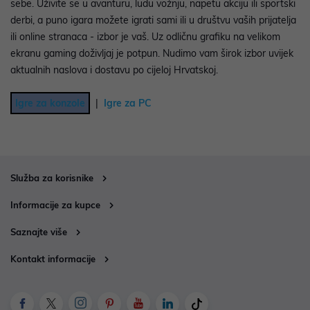
sebe. Uživite se u avanturu, ludu vožnju, napetu akciju ili sportski
derbi, a puno igara možete igrati sami ili u društvu vaših prijatelja
ili online stranaca - izbor je vaš. Uz odličnu grafiku na velikom
ekranu gaming doživljaj je potpun. Nudimo vam širok izbor uvijek
aktualnih naslova i dostavu po cijeloj Hrvatskoj.
Igre za konzole
|
Igre za PC
Služba za korisnike
Informacije za kupce
Saznajte više
Kontakt informacije