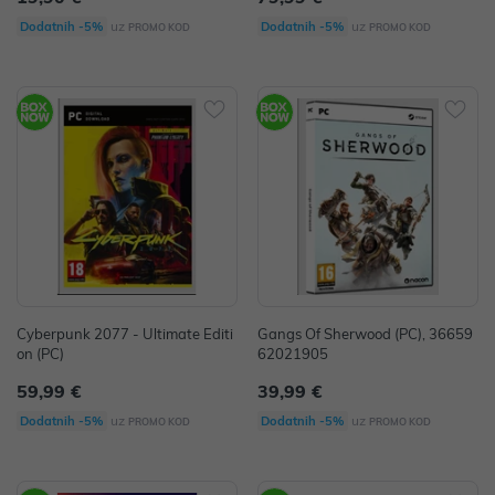
uz
uz
Dodatnih -5%
Dodatnih -5%
PROMO KOD
PROMO KOD
Cyberpunk 2077 - Ultimate Editi
Gangs Of Sherwood (PC), 36659
on (PC)
62021905
59,99 €
39,99 €
uz
uz
Dodatnih -5%
Dodatnih -5%
PROMO KOD
PROMO KOD