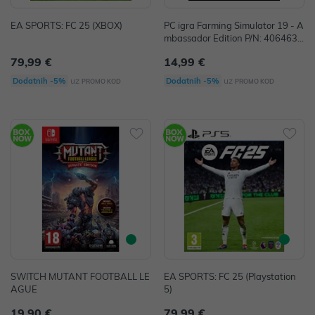
EA SPORTS: FC 25 (XBOX)
PC igra Farming Simulator 19 - A
mbassador Edition P/N: 4064635
100357
79,99 €
14,99 €
uz
uz
Dodatnih -5%
Dodatnih -5%
PROMO KOD
PROMO KOD
SWITCH MUTANT FOOTBALL LE
EA SPORTS: FC 25 (Playstation
AGUE
5)
19,90 €
79,99 €