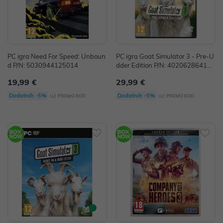
PC igra Need For Speed: Unboun
PC igra Goat Simulator 3 - Pre-U
d P/N: 5030944125014
dder Edition P/N: 402062864112
2
19,99 €
29,99 €
uz
uz
Dodatnih -5%
Dodatnih -5%
PROMO KOD
PROMO KOD