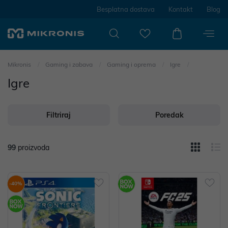
Besplatna dostava
Kontakt
Blog
Mikronis
Gaming i zabava
Gaming i oprema
Igre
Igre
Filtriraj
Poredak
99
proizvoda
-40%