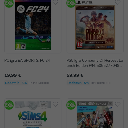
PC igra EA SPORTS: FC 24
PS5 Igra Company Of Heroes : La
unch Edition P/N: 50552770496
39
19,99 €
59,99 €
uz
uz
Dodatnih -5%
Dodatnih -5%
PROMO KOD
PROMO KOD