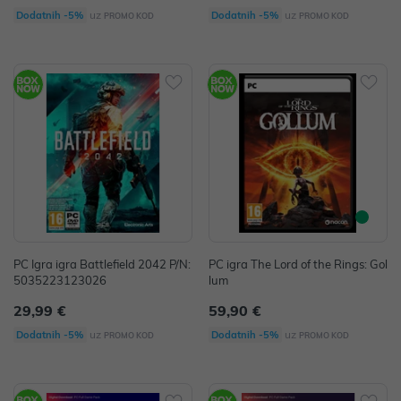
uz
uz
Dodatnih -5%
Dodatnih -5%
PROMO KOD
PROMO KOD
PC Igra igra Battlefield 2042 P/N:
PC igra The Lord of the Rings: Gol
5035223123026
lum
29,99 €
59,90 €
uz
uz
Dodatnih -5%
Dodatnih -5%
PROMO KOD
PROMO KOD