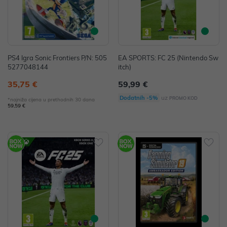
PS4 Igra Sonic Frontiers P/N: 505
EA SPORTS: FC 25 (Nintendo Sw
5277048144
itch)
35,75 €
59,99 €
uz
Dodatnih -5%
PROMO KOD
*najniža cijena u prethodnih 30 dana
59,59 €