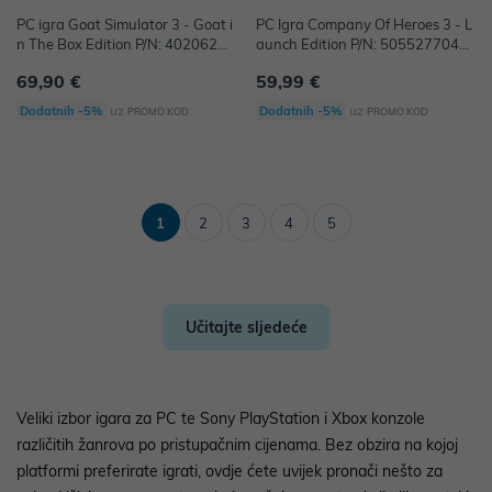
PC igra Goat Simulator 3 - Goat i
PC Igra Company Of Heroes 3 - L
n The Box Edition P/N: 40206286
aunch Edition P/N: 5055277047
41092
352
69,90 €
59,99 €
uz
uz
Dodatnih -5%
Dodatnih -5%
PROMO KOD
PROMO KOD
1
2
3
4
5
Učitajte sljedeće
Veliki izbor igara za PC te Sony PlayStation i Xbox konzole
različitih žanrova po pristupačnim cijenama. Bez obzira na kojoj
platformi preferirate igrati, ovdje ćete uvijek pronači nešto za