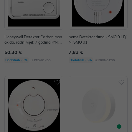
Honeywell Detektor Carbon mon
home Detektor dima - SMO 01 P/
oxida, radni vijek 7 godina P/N: X
N: SMO 01
C70-HU-A
50,30 €
7,83 €
uz
uz
Dodatnih -5%
Dodatnih -5%
PROMO KOD
PROMO KOD