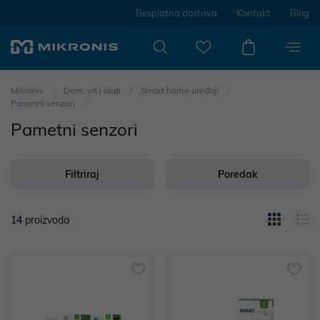
Besplatna dostava
Kontakt
Blog
Mikronis
Dom, vrt i alati
Smart home uređaji
Pametni senzori
Pametni senzori
Filtriraj
Poredak
14
proizvoda