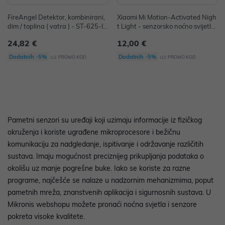
FireAngel Detektor, kombinirani,
Xiaomi Mi Motion-Activated Nigh
dim / toplina ( vatra ) - ST-625-IN
t Light - senzorsko noćno svijetlo
T P/N: ST-625-INT
P/N: MUE4068GL
24,82 €
12,00 €
uz
uz
Dodatnih -5%
Dodatnih -5%
PROMO KOD
PROMO KOD
Pametni senzori su uređaji koji uzimaju informacije iz fizičkog
okruženja i koriste ugrađene mikroprocesore i bežičnu
komunikaciju za nadgledanje, ispitivanje i održavanje različitih
sustava. Imaju mogućnost preciznijeg prikupljanja podataka o
okolišu uz manje pogrešne buke. Iako se koriste za razne
programe, najčešće se nalaze u nadzornim mehanizmima, poput
pametnih mreža, znanstvenih aplikacija i sigurnosnih sustava. U
Mikronis webshopu možete pronaći noćna svjetla i senzore
pokreta visoke kvalitete.