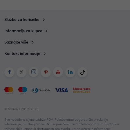
Služba za korisnike
Informacije za kupce
Saznajte više
Kontakt informacije
© Mikronis 2012-2026
Sve navedene cijene sadrže PDV. Pokušavamo osigurati što preciznije
informacije, ali zbog tehnoloških ograničenja ne možemo garantirati potpunu
točnost slika, opisa ili dostupnosti proizvoda. Za najažurnije informacije