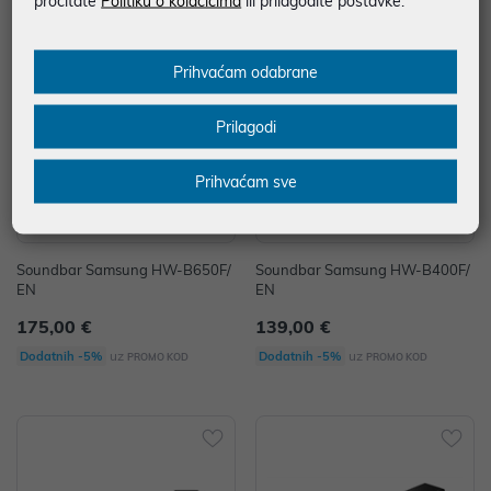
pročitate
Politiku o kolačićima
ili prilagodite postavke.
Prihvaćam odabrane
Prilagodi
Prihvaćam sve
Soundbar Samsung HW-B650F/
Soundbar Samsung HW-B400F/
EN
EN
175,00 €
139,00 €
uz
uz
Dodatnih -5%
Dodatnih -5%
PROMO KOD
PROMO KOD