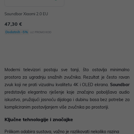
Soundbar Xiaomi 2.0 EU
47,30 €
uz
Dodatnih -5%
PROMO KOD
Moderni televizori postaju sve tanji, što ostavlja minimalno
prostora za ugradnju snažnih zvučnika. Rezultat je često ravan
zvuk koji ne prati vizualnu kvalitetu 4K i OLED ekrana.
Soundbar
predstavlja elegantno rješenje koje značajno poboljšava audio
iskustvo, pružajući jasnoću dijaloga i dubinu basa bez potrebe za
kompliciranim postavljanjem više zvučnika po prostoriji.
Ključne tehnologije i značajke
Prilikom odabira sustava, važno je razlikovati nekoliko razina