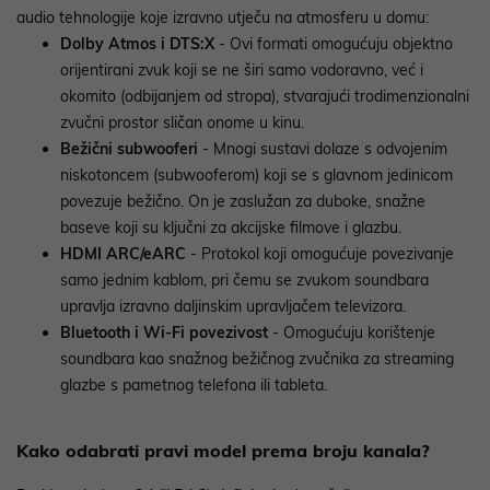
audio tehnologije koje izravno utječu na atmosferu u domu:
Dolby Atmos i DTS:X
- Ovi formati omogućuju objektno
orijentirani zvuk koji se ne širi samo vodoravno, već i
okomito (odbijanjem od stropa), stvarajući trodimenzionalni
zvučni prostor sličan onome u kinu.
Bežični subwooferi
- Mnogi sustavi dolaze s odvojenim
niskotoncem (subwooferom) koji se s glavnom jedinicom
povezuje bežično. On je zaslužan za duboke, snažne
baseve koji su ključni za akcijske filmove i glazbu.
HDMI ARC/eARC
- Protokol koji omogućuje povezivanje
samo jednim kablom, pri čemu se zvukom soundbara
upravlja izravno daljinskim upravljačem televizora.
Bluetooth i Wi-Fi povezivost
- Omogućuju korištenje
soundbara kao snažnog bežičnog zvučnika za streaming
glazbe s pametnog telefona ili tableta.
Kako odabrati pravi model prema broju kanala?