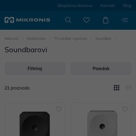
Besplatna dostava
Kontakt
Blog
Mikronis
Elektronika
TV uređaji i oprema
Soundbar
Soundbarovi
Filtriraj
Poredak
21
proizvoda