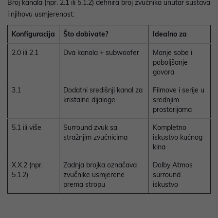
Broj kanala (npr. 2.1 ili 5.1.2) definira broj zvučnika unutar sustava
i njihovu usmjerenost:
Konfiguracija
Što dobivate?
Idealno za
2.0 ili 2.1
Dva kanala + subwoofer
Manje sobe i
poboljšanje
govora
3.1
Dodatni središnji kanal za
Filmove i serije u
kristalne dijaloge
srednjim
prostorijama
5.1 ili više
Surround zvuk sa
Kompletno
stražnjim zvučnicima
iskustvo kućnog
kina
X.X.2 (npr.
Zadnja brojka označava
Dolby Atmos
5.1.2)
zvučnike usmjerene
surround
prema stropu
iskustvo