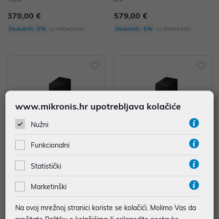
370,00 €
579,00 €
uz
uz
Dodatnih -5%
Dodatnih -5%
PROMO KOD
PROMO KOD
www.mikronis.hr upotrebljava kolačiće
Nužni
Funkcionalni
Soundbar Samsung HW-Q600F/
Soundbar Samsung HW-B750F/
Statistički
EN
EN
Marketinški
293,28 €
209,00 €
uz
uz
Dodatnih -5%
Dodatnih -5%
PROMO KOD
PROMO KOD
Na ovoj mrežnoj stranici koriste se kolačići. Molimo Vas da