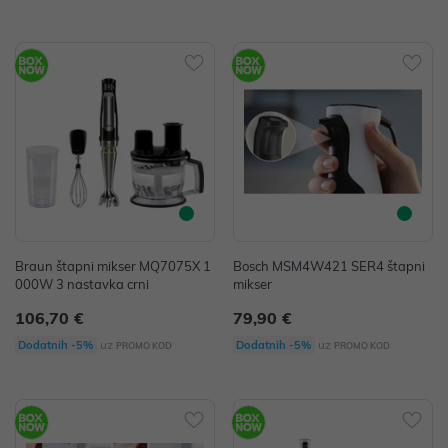
Braun štapni mikser MQ7075X 1
Bosch MSM4W421 SER4 štapni
000W 3 nastavka crni
mikser
106,70 €
79,90 €
uz
uz
Dodatnih -5%
Dodatnih -5%
PROMO KOD
PROMO KOD