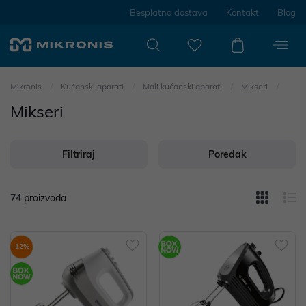
Besplatna dostava
Kontakt
Blog
Mikronis
Kućanski aparati
Mali kućanski aparati
Mikseri
Mikseri
Filtriraj
Poredak
74
proizvoda
-12%