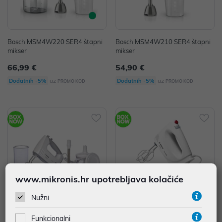
Bosch MSM4W220 SER4 štapni
Bosch MSM4W210 SER4 štapni
mikser
mikser
66,99 €
54,90 €
uz
uz
Dodatnih -5%
Dodatnih -5%
PROMO KOD
PROMO KOD
www.mikronis.hr upotrebljava kolačiće
Nužni
Funkcionalni
Bosch MFQ36480 ručni mikser
Bosch MFQ3030 ručni mikser