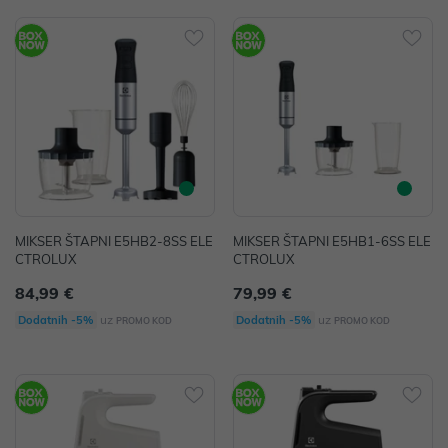
MIKSER ŠTAPNI E5HB2-8SS ELE
MIKSER ŠTAPNI E5HB1-6SS ELE
CTROLUX
CTROLUX
84,99 €
79,99 €
uz
uz
Dodatnih -5%
Dodatnih -5%
PROMO KOD
PROMO KOD