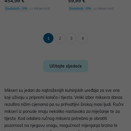
454,99 €
59,99 €
uz
uz
Dodatnih -5%
Dodatnih -5%
PROMO KOD
PROMO KOD
1
2
3
4
Učitajte sljedeće
Mikseri su jedan do najtraženijih kuhinjskih uređaja za sve one
koji uživaju u pripremi kolača i tijesta. Veliki izbor miksera danas
rezultira nižim cijenama pa su prihvatljivi širokoj masi ljudi. Ručni
mikseri iz ponude imaju nekoliko nastavaka za miješanje te za
tijesto. Kod odabira ručnog miksera potrebno je obratiti
pozornost na njegovu snagu, mogućnost mijenjanja brzina te