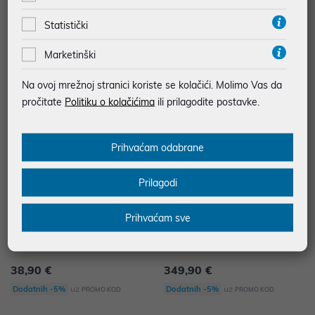
81,90 €
44,90 €
Statistički
uz
uz
Dodatnih -5%
Dodatnih -5%
PROMO KOD
PROMO KOD
Marketinški
Na ovoj mrežnoj stranici koriste se kolačići. Molimo Vas da
pročitate
Politiku o kolačićima
ili prilagodite postavke.
Prihvaćam odabrane
Prilagodi
Prihvaćam sve
Bosch MFQ2210P ručni mikser
Bosch MUM58251 SER4 kuhinjsk
i robot
38,90 €
349,90 €
uz
uz
Dodatnih -5%
Dodatnih -5%
PROMO KOD
PROMO KOD