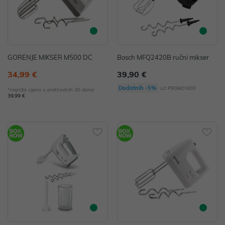
GORENJE MIKSER M500 DC
Bosch MFQ2420B ručni mikser
34,99 €
39,90 €
uz
Dodatnih -5%
PROMO KOD
*najniža cijena u prethodnih 30 dana
39,99 €