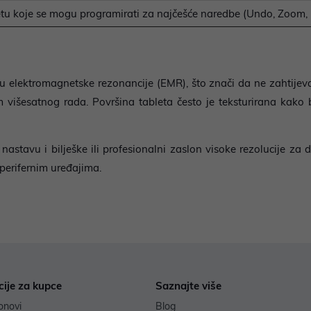
letu koje se mogu programirati za najčešće naredbe (Undo, Zoom, 
u elektromagnetske rezonancije (EMR), što znači da ne zahtijevaj
 višesatnog rada. Površina tableta često je teksturirana kako bi
astavu i bilješke ili profesionalni zaslon visoke rezolucije za di
perifernim uređajima.
cije za kupce
Saznajte više
onovi
Blog