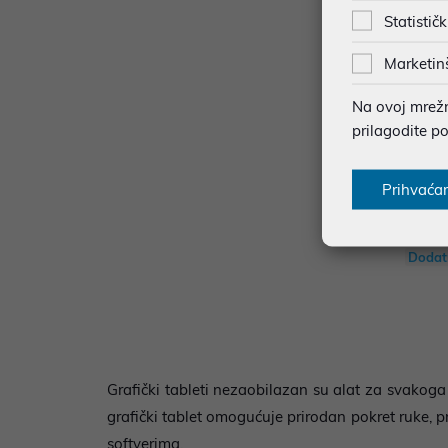
Statističk
Marketin
Na ovoj mrežno
prilagodite p
Grafič
Prihvaća
mall 
120,
Dodat
Grafički tableti nezaobilazan su alat za svakoga
grafički tablet omogućuje prirodan pokret ruke, p
softverima.