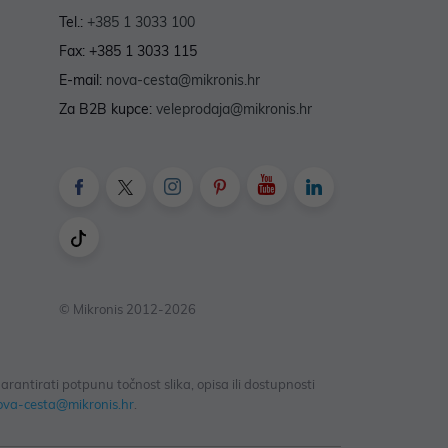
Tel.:
+385 1 3033 100
Fax: +385 1 3033 115
E-mail:
nova-cesta@mikronis.hr
Za B2B kupce:
veleprodaja@mikronis.hr
© Mikronis 2012-2026
antirati potpunu točnost slika, opisa ili dostupnosti
ova-cesta@mikronis.hr
.