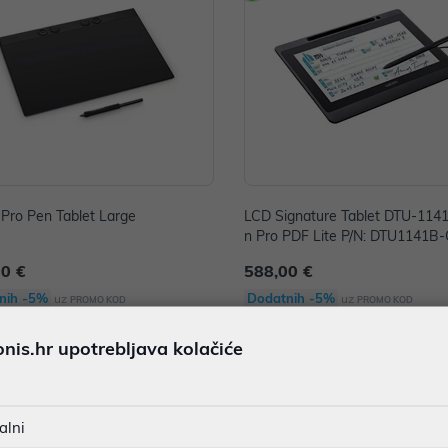
 Pro Pen Tablet Large
LCD Signature Tablet DTU-1141
n Pro PDF Lite P/N: DTU1141B
00 €
588,00 €
nih -5%
Dodatnih -5%
uz
uz
PROMO KOD
PROMO KOD
is.hr upotrebljava kolačiće
alni