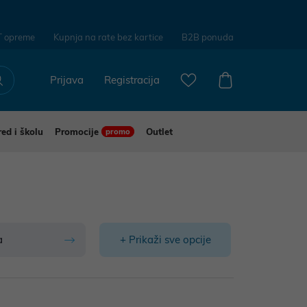
T opreme
Kupnja na rate bez kartice
B2B ponuda
Prijava
Registracija
red i školu
Promocije
Outlet
promo
a
+ Prikaži sve opcije