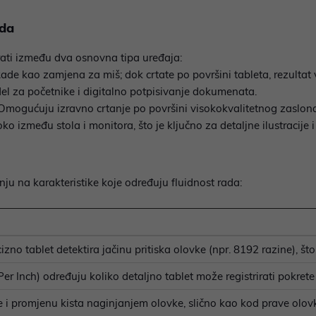
ada
rati između dva osnovna tipa uređaja:
ade kao zamjena za miš; dok crtate po površini tableta, rezultat v
odel za početnike i digitalno potpisivanje dokumenata.
mogućuju izravno crtanje po površini visokokvalitetnog zaslona.
o između stola i monitora, što je ključno za detaljne ilustracije i
ju na karakteristike koje određuju fluidnost rada:
izno tablet detektira jačinu pritiska olovke (npr. 8192 razine), što 
 Per Inch) određuju koliko detaljno tablet može registrirati pokrete
i promjenu kista naginjanjem olovke, slično kao kod prave olovke