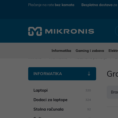
Plaćanje na rate
bez kamata
Besplatna dostava
za
Informatika
Gaming i zabava
Elekt
Mikronis
Informatika
Računalna periferija
Gr
Gra
INFORMATIKA
Laptopi
320
Bra
Dodaci za laptope
324
Stolna računala
92