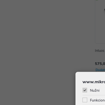
Intuos
575,
Dodat
www.mikron
Nužni
Funkcion