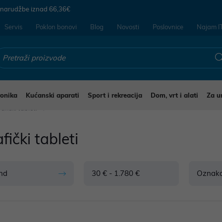
 narudžbe iznad
66,36€
Servis
Poklon bonovi
Blog
Novosti
Poslovnice
Najam I
ronika
Kućanski aparati
Sport i rekreacija
Dom, vrt i alati
Za u
afički tableti
fički tableti
nd
30 € - 1.780 €
Oznak