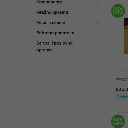
Komponente
286
Mrežna oprema
342
Pisači i skeneri
449
Pohrana podataka
72
Serveri i poslovna
32
oprema
Wacom
835,
Dodat