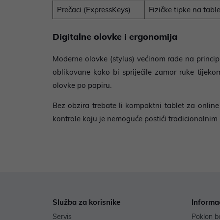
Prečaci (ExpressKeys)
Fizičke tipke na tab
Digitalne olovke i ergonomija
Moderne olovke (stylus) većinom rade na princip
oblikovane kako bi spriječile zamor ruke tijekom
olovke po papiru.
Bez obzira trebate li kompaktni tablet za online n
kontrole koju je nemoguće postići tradicionalnim 
Služba za korisnike
Informa
Servis
Poklon b