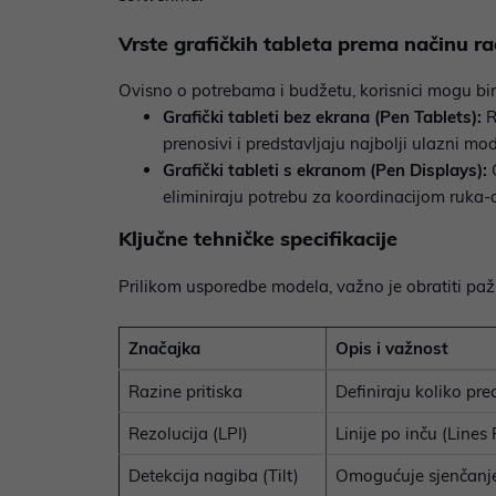
Vrste grafičkih tableta prema načinu r
Ovisno o potrebama i budžetu, korisnici mogu bi
Grafički tableti bez ekrana (Pen Tablets):
R
prenosivi i predstavljaju najbolji ulazni m
Grafički tableti s ekranom (Pen Displays):
O
eliminiraju potrebu za koordinacijom ruka-ok
Ključne tehničke specifikacije
Prilikom usporedbe modela, važno je obratiti pažn
Značajka
Opis i važnost
Razine pritiska
Definiraju koliko prec
Rezolucija (LPI)
Linije po inču (Lines
Detekcija nagiba (Tilt)
Omogućuje sjenčanje 