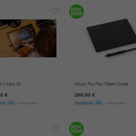
 Cintiq 16
Intuos Pro Pen Tablet Small
00 €
280,00 €
nih -5%
Dodatnih -5%
uz
uz
PROMO KOD
PROMO KOD