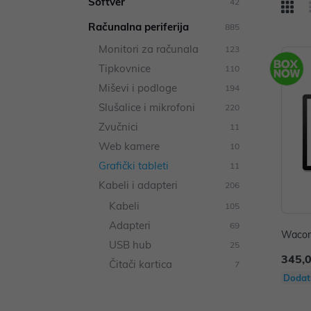
Softver
42
Računalna periferija
885
Monitori za računala
123
Tipkovnice
110
Miševi i podloge
194
Slušalice i mikrofoni
220
Zvučnici
11
Web kamere
10
Grafički tableti
11
Kabeli i adapteri
206
Kabeli
105
Adapteri
69
Wacom
USB hub
25
345,
Čitači kartica
7
Dodat