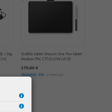
B + Sig
Grafički tablet Wacom One Pen tablet
-CH2
Medium P/N: CTC6110WLW1B
175,00 €
Dodatnih -5%
uz
PROMO KOD