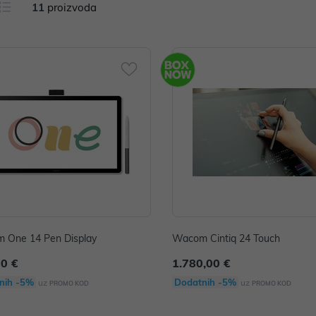
11
proizvoda
 One 14 Pen Display
Wacom Cintiq 24 Touch
00 €
1.780,00 €
nih -5%
Dodatnih -5%
uz
uz
PROMO KOD
PROMO KOD