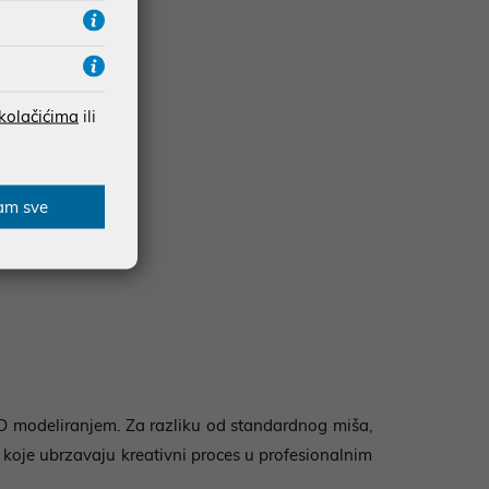
 kolačićima
ili
am sve
 3D modeliranjem. Za razliku od standardnog miša,
e koje ubrzavaju kreativni proces u profesionalnim