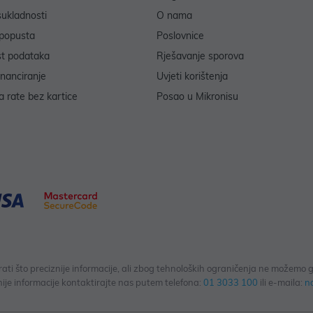
sukladnosti
O nama
popusta
Poslovnice
st podataka
Rješavanje sporova
inanciranje
Uvjeti korištenja
 rate bez kartice
Posao u Mikronisu
 što preciznije informacije, ali zbog tehnoloških ograničenja ne možemo gar
ije informacije kontaktirajte nas putem telefona:
01 3033 100
ili e-maila:
n