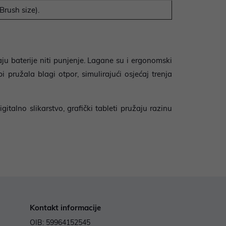
Brush size).
u baterije niti punjenje. Lagane su i ergonomski
 pružala blagi otpor, simulirajući osjećaj trenja
gitalno slikarstvo, grafički tableti pružaju razinu
Kontakt informacije
OIB: 59964152545