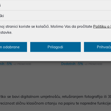
i
ški
j stranici koriste se kolačići. Molimo Vas da pročitate
Politiku o
ostavke.
ki tablet Wacom One Pen tablet S
Mi LCD Writing Tablet 13.5"
m odabrane
Prilagodi
Prihvać
P/N: CTC4110WLW1B
00 €
30,10 €
nih -5%
Dodatnih -5%
uz
uz
PROMO KOD
PROMO KOD
 tko se bavi digitalnom umjetnošću, retuširanjem fotografija ili
reciznost sličnu klasičnom crtanju na papiru te napredne funkcij