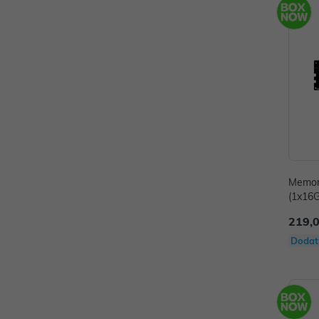
Memor
(1x16G
219,
Dodat