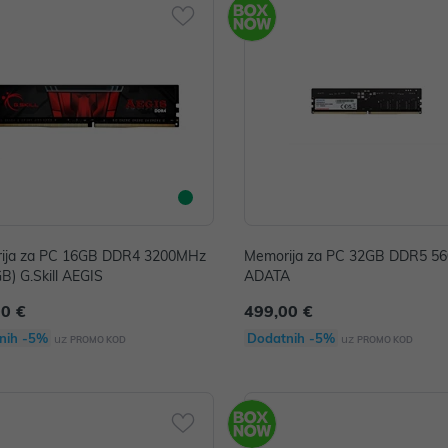
ija za PC 16GB DDR4 3200MHz
Memorija za PC 32GB DDR5 5
B) G.Skill AEGIS
ADATA
00 €
499,00 €
nih -5%
Dodatnih -5%
uz
uz
PROMO KOD
PROMO KOD