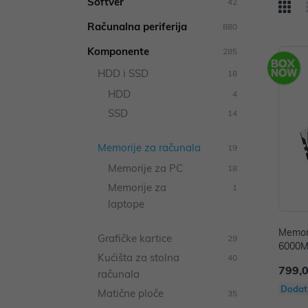
Softver
42
Računalna periferija
880
Komponente
285
HDD i SSD
18
HDD
4
SSD
14
Memorije za računala
19
Memorije za PC
18
Memorije za
1
laptope
Memor
Grafičke kartice
29
6000MT
Kućišta za stolna
40
KF56
799,
računala
Dodat
Matične ploče
35