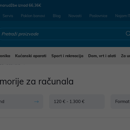
 narudžbe iznad
66,36€
Servis
Poklon bonovi
Blog
Novosti
Poslovnice
Najam I
ronika
Kućanski aparati
Sport i rekreacija
Dom, vrt i alati
Za u
 za računala
morije za računala
nd
120 € - 1.300 €
Format