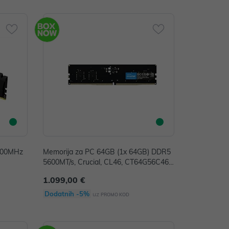
600MHz
Memorija za PC 64GB (1x 64GB) DDR5
5600MT/s, Crucial, CL46, CT64G56C46U
5
1.099,00 €
Dodatnih -5%
uz
PROMO KOD