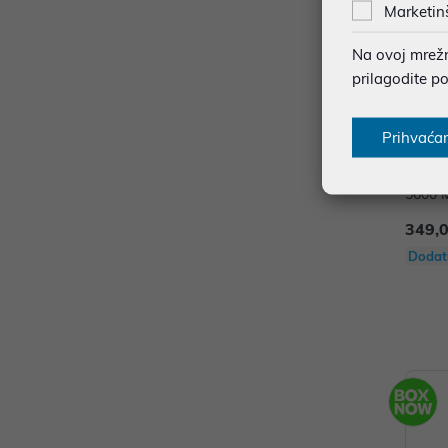
Marketin
Na ovoj mrežno
prilagodite p
Prihvaća
Memor
5600 M
U5
349,
Dodat