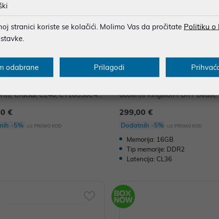
ški
j stranici koriste se kolačići. Molimo Vas da pročitate
Politiku o
ostavke.
m odabrane
Prilagodi
Prihvać
ija za PC, 16GB (1x 16GB) DDR5
Memorija za PC, 16GB (2x 8GB
T/s, Crucial, CL46, CT16G56C46
600MT/s Kingston FURY Beast,
F556C36BBEK2-16
00 €
299,00 €
nih -5%
Dodatnih -5%
uz
uz
PROMO KOD
PROMO KOD
Memorija: 16GB
Tip memorije: DDR2
Latencija: CL36