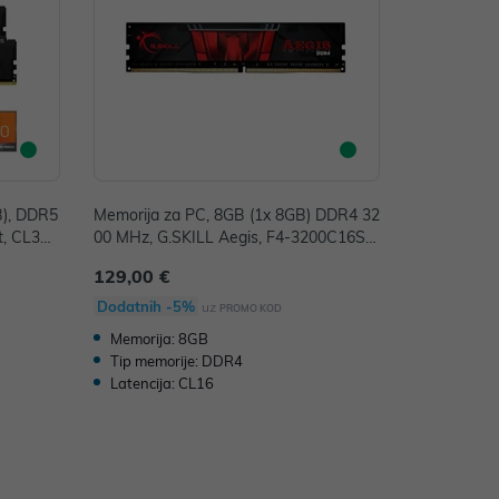
B), DDR5
Memorija za PC, 8GB (1x 8GB) DDR4 32
, CL36,
00 MHz, G.SKILL Aegis, F4-3200C16S-
8GIS
129,00 €
Dodatnih -5%
uz
PROMO KOD
Memorija: 8GB
Tip memorije: DDR4
Latencija: CL16