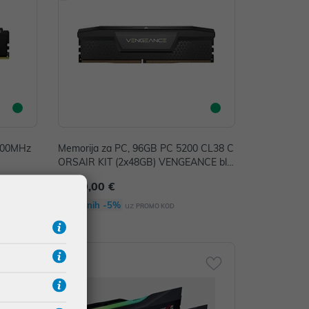
600MHz
Memorija za PC, 96GB PC 5200 CL38 C
ORSAIR KIT (2x48GB) VENGEANCE bla
ck retail
1.299,00 €
Dodatnih -5%
uz
PROMO KOD