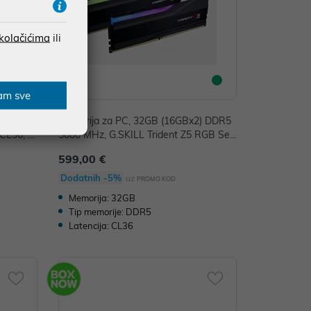
 kolačićima
ili
am sve
) DDR5 5
Memorija za PC, 32GB (16GBx2) DDR5
 CL36, K
5600 MHz, G.SKILL Trident Z5 RGB Seri
es, F5-5600J3636C16GX2-TZ5RK
599,00 €
Dodatnih -5%
uz
PROMO KOD
Memorija: 32GB
Tip memorije: DDR5
Latencija: CL36