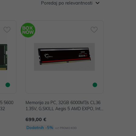
Poredaj po relevantnosti
R5 5600
Memorija za PC, 32GB 6000MT/s CL36
-32
1.35V, G.SKILL Aegis 5 AMD EXPO, Inte
l XMP
699,00 €
Dodatnih -5%
uz
PROMO KOD