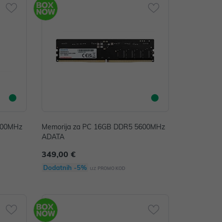
600MHz
Memorija za PC 16GB DDR5 5600MHz
ADATA
349,00 €
Dodatnih -5%
uz
PROMO KOD