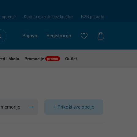
T opreme
Kupnja na rate bez kartice
B2B ponuda
Prijava
Registracija
red i školu
Promocije
Outlet
promo
 memorije
+ Prikaži sve opcije