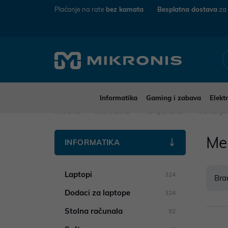
Plaćanje na rate
bez kamata
Besplatna dostava
za
Informatika
Gaming i zabava
Elekt
Mikronis
Informatika
Komponente
Memorije
Me
INFORMATIKA
Laptopi
324
Bra
Dodaci za laptope
324
Stolna računala
92