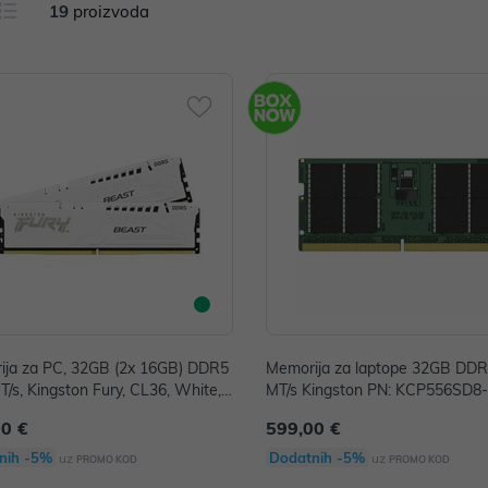
19
proizvoda
ija za PC, 32GB (2x 16GB) DDR5
Memorija za laptope 32GB DD
/s, Kingston Fury, CL36, White,
MT/s Kingston PN: KCP556SD8
0C36BWE2K2-32
00 €
599,00 €
nih -5%
Dodatnih -5%
uz
uz
PROMO KOD
PROMO KOD