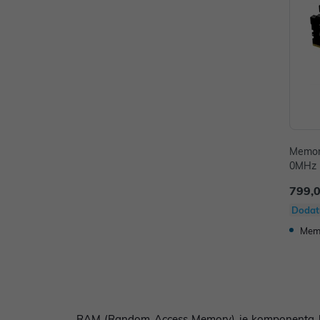
Memor
0MHz K
6C40B
799,
Dodat
Memo
RAM (Random Access Memory) je komponenta koja