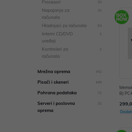
Procesori
25
Napajanja za
32
računala
Hladnjaci za računala
83
Interni CD/DVD
2
uređaji
Kontroleri za
2
računala
Mrežna oprema
342
Pisači i skeneri
449
Memor
Pohrana podataka
72
B) PC4
G.SKIL
Serveri i poslovna
299,
32
oprema
Dodat