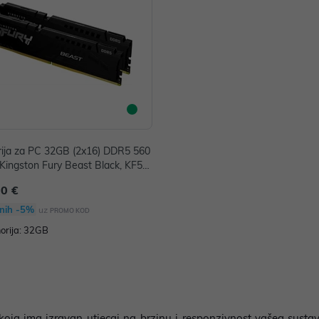
ija za PC 32GB (2x16) DDR5 560
ingston Fury Beast Black, KF55
BK2-32
00 €
nih -5%
uz
PROMO KOD
rija: 32GB
 ima izravan utjecaj na brzinu i responzivnost vašeg sustav