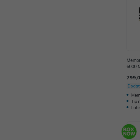
Memor
6000 M
C36BB
799,
Dodat
Memo
Tip 
Late