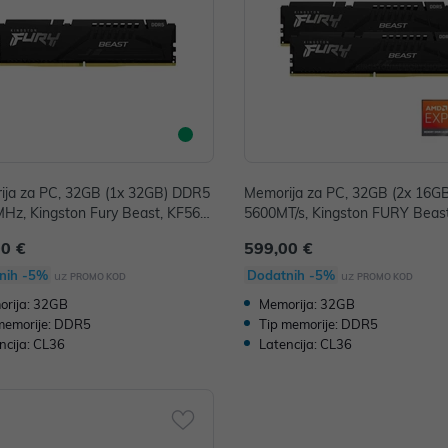
ija za PC, 32GB (1x 32GB) DDR5
Memorija za PC, 32GB (2x 16G
Hz, Kingston Fury Beast, KF560
5600MT/s, Kingston FURY Beast
E-32
KF556C36BBEK2-32
00 €
599,00 €
nih -5%
Dodatnih -5%
uz
uz
PROMO KOD
PROMO KOD
rija: 32GB
Memorija: 32GB
memorije: DDR5
Tip memorije: DDR5
ncija: CL36
Latencija: CL36