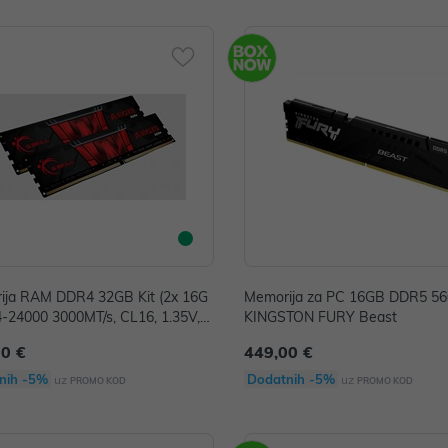
ija RAM DDR4 32GB Kit (2x 16G
Memorija za PC 16GB DDR5 5
-24000 3000MT/s, CL16, 1.35V,
KINGSTON FURY Beast
L Aegis
00 €
449,00 €
nih -5%
Dodatnih -5%
uz
uz
PROMO KOD
PROMO KOD