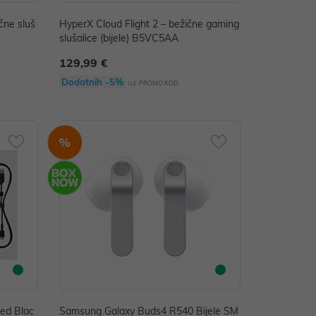
čne sluš
HyperX Cloud Flight 2 – bežične gaming
slušalice (bijele) B5VC5AA
129,99 €
Dodatnih -5%
uz
PROMO KOD
%
ped Blac
Samsung Galaxy Buds4 R540 Bijele SM