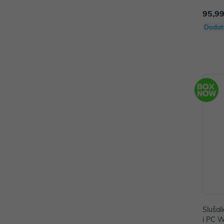
95,99
Dodat
Sluša
i PC W