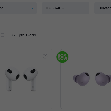
nd
0 € - 640 €
Blueto
221
proizvoda