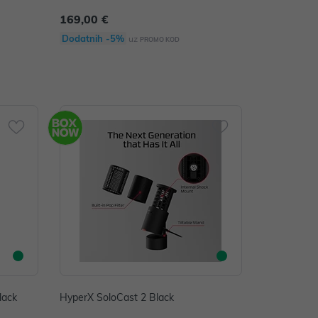
169,00 €
Dodatnih -5%
uz
PROMO KOD
lack
HyperX SoloCast 2 Black