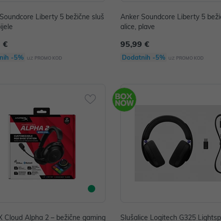
Soundcore Liberty 5 bežične sluš
Anker Soundcore Liberty 5 beži
ijele
alice, plave
 €
95,99 €
nih -5%
Dodatnih -5%
uz
uz
PROMO KOD
PROMO KOD
 Cloud Alpha 2 – bežične gaming
Slušalice Logitech G325 Lights