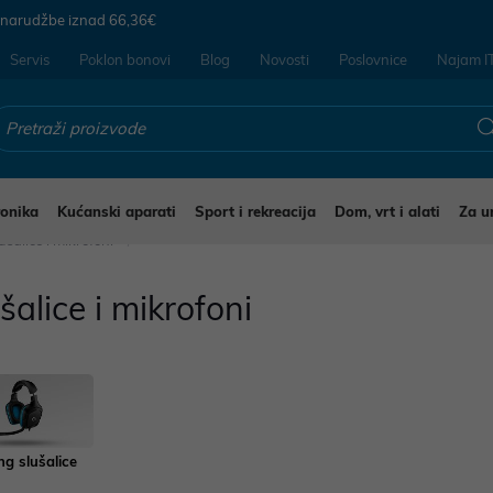
 narudžbe iznad
66,36€
Servis
Poklon bonovi
Blog
Novosti
Poslovnice
Najam I
ronika
Kućanski aparati
Sport i rekreacija
Dom, vrt i alati
Za u
ušalice i mikrofoni
šalice i mikrofoni
g slušalice