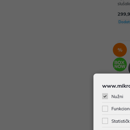
slušal
299,
Dodat
%
www.mikron
Nužni
Funkcion
Samsu
Statističk
R540