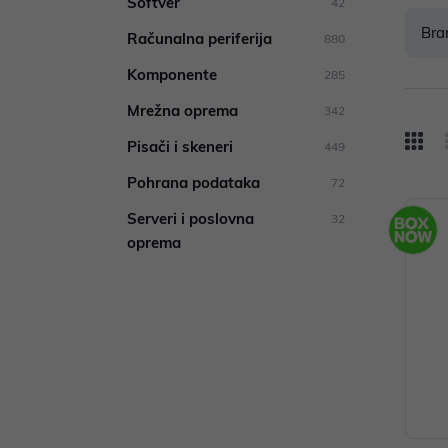
Softver
42
Bra
Računalna periferija
880
Komponente
285
Mrežna oprema
342
Pisači i skeneri
449
Pohrana podataka
72
Serveri i poslovna
32
oprema