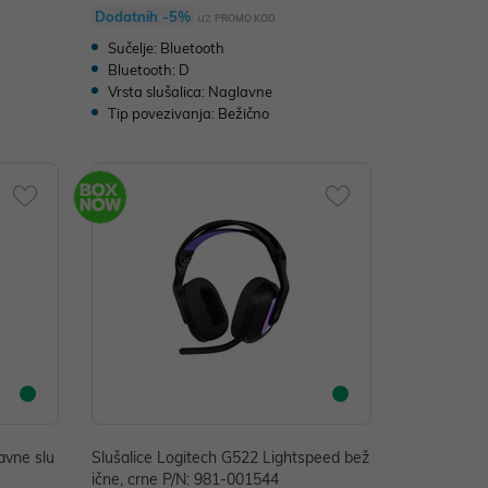
Dodatnih -5%
uz
PROMO KOD
Sučelje: Bluetooth
Bluetooth: D
Vrsta slušalica: Naglavne
Tip povezivanja: Bežično
avne slu
Slušalice Logitech G522 Lightspeed bež
ične, crne P/N: 981-001544