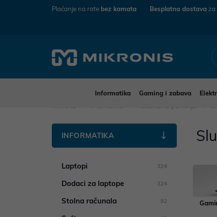
Plaćanje na rate
bez kamata
Besplatna dostava
za
Informatika
Gaming i zabava
Elekt
Mikronis
Informatika
Računalna periferija
Sl
Slu
INFORMATIKA
Laptopi
324
Dodaci za laptope
324
Stolna računala
92
Gamin