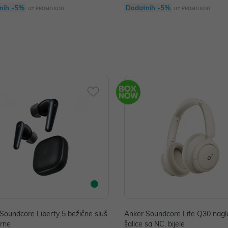
nih -5%
Dodatnih -5%
uz
uz
PROMO KOD
PROMO KOD
Soundcore Liberty 5 bežične sluš
Anker Soundcore Life Q30 nagl
crne
šalice sa NC, bijele