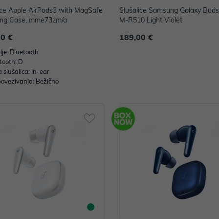
ice Apple AirPods3 with MagSafe
Slušalice Samsung Galaxy Buds
ing Case, mme73zm/a
M-R510 Light Violet
00 €
189,00 €
lje: Bluetooth
tooth: D
a slušalica: In-ear
povezivanja: Bežično