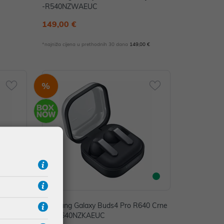
-R540NZWAEUC
149,00 €
*najniža cijena u prethodnih 30 dana
149,00 €
%
0 Bijele
Samsung Galaxy Buds4 Pro R640 Crne
SM-R640NZKAEUC