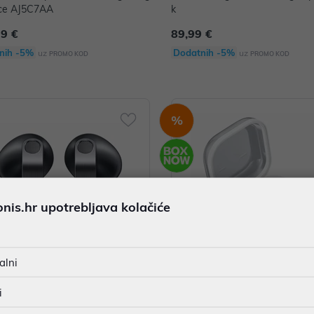
ice AJ5C7AA
k
99 €
89,99 €
nih -5%
Dodatnih -5%
uz
uz
PROMO KOD
PROMO KOD
%
is.hr upotrebljava kolačiće
alni
ng Galaxy Buds4 R540 Crne SM-
Samsung Galaxy Buds4 Pro R64
i
NZKAEUC
SM-R640NZWAEUC