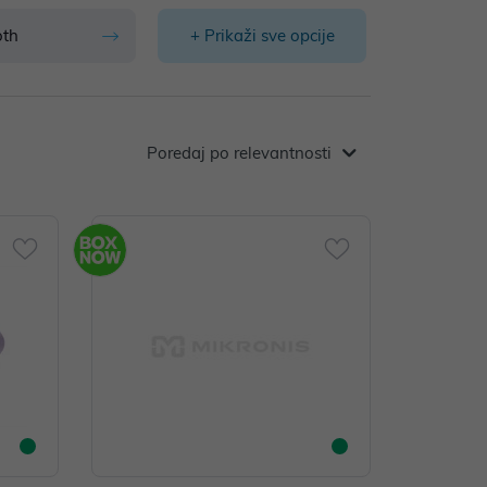
oth
+ Prikaži sve opcije
Poredaj po relevantnosti