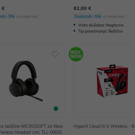
 €
82,00 €
nih -5%
Dodatnih -5%
uz
uz
PROMO KOD
PROMO KOD
Vrsta slušalica: Naglavne
Tip povezivanja: Bežično
lice bežične MICROSOFT za Xbox
HyperX Cloud III S Wireless - B
ireless Headset crni, TLL-00031