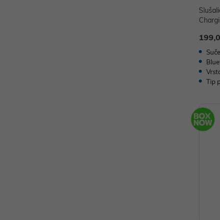
Slušal
Charg
199,
Suče
Blue
Vrst
Tip 