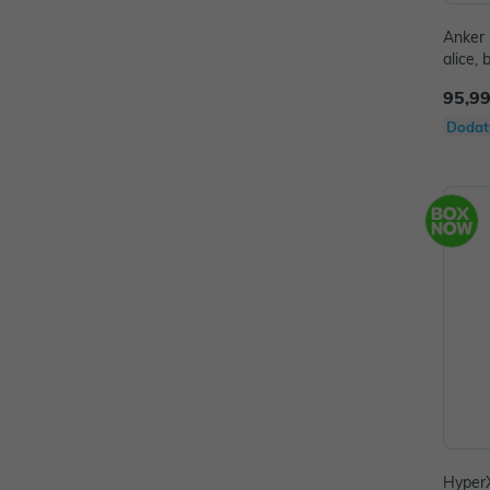
Anker 
alice, b
95,99
Dodat
HyperX