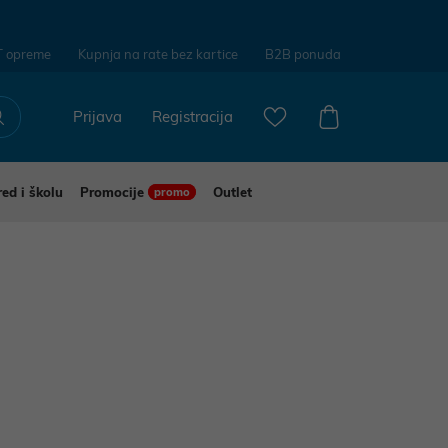
T opreme
Kupnja na rate bez kartice
B2B ponuda
Prijava
Registracija
red i školu
Promocije
Outlet
promo