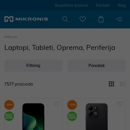
Besplatna dostava
Kontakt
Blog
Mikronis
Laptopi, Tableti, Oprema, Periferija
Filtriraj
Poredak
7577
proizvoda
-16%
-10%