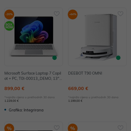
-26%
-44%
Microsoft Surface Laptop 7 Copil
DEEBOT T90 OMNI
ot + PC, T0I-00013_DEMO, 13",
Snapdragon X Plus, 16GB, 256G
899,00 €
669,00 €
B, W11H, Adreno - IZLOŽBENI M
ODEL
*najniža cijena u prethodnih 30 dana
*najniža cijena u prethodnih 30 dana
1.229,00 €
1.199,00 €
Grafika: Integrirana
%
%