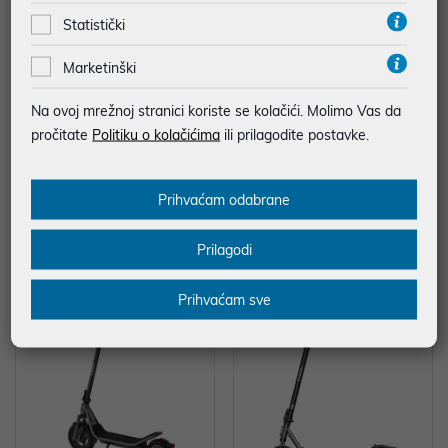
Statistički
Marketinški
Na ovoj mrežnoj stranici koriste se kolačići. Molimo Vas da
Haier Tundra Plus AS35TADHR
Električni romobil Xiaomi Electric
A-THC-3,6/3,7 KW-set
Scooter 6 Max GL
pročitate
Politiku o kolačićima
ili prilagodite postavke.
539,00 €
638,99 €
*najniža cijena u prethodnih 30 dana
Prihvaćam odabrane
799,00 €
*najniža cijena u prethodnih 30 dana
599,00 €
Prilagodi
Energetski razred: A++
Prihvaćam sve
-20%
-22%