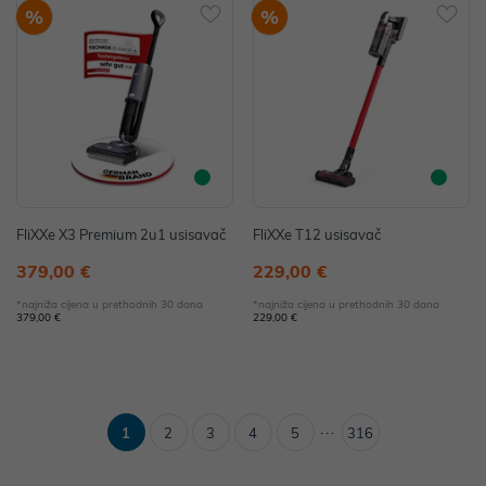
%
%
FliXXe X3 Premium 2u1 usisavač
FliXXe T12 usisavač
379,00 €
229,00 €
*najniža cijena u prethodnih 30 dana
*najniža cijena u prethodnih 30 dana
379,00 €
229,00 €
...
1
2
3
4
5
316