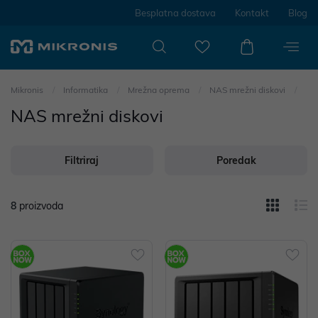
Besplatna dostava
Kontakt
Blog
Mikronis
Informatika
Mrežna oprema
NAS mrežni diskovi
NAS mrežni diskovi
Filtriraj
Poredak
8
proizvoda