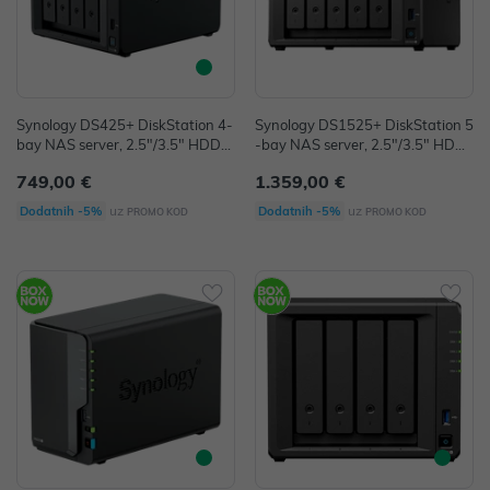
Synology DS425+ DiskStation 4-
Synology DS1525+ DiskStation 5
bay NAS server, 2.5"/3.5" HDD/S
-bay NAS server, 2.5"/3.5" HDD/
SD, 2× M.2 2280 NVMe SSD, 2G
SSD/2×M.2 2280 NVMe, 8GB DD
749,00 €
1.359,00 €
B DDR4, 1×G-LAN/1×2.5GbE LA
R4, 2×2.5GbE LAN, USB3.2/USB
N, USB3.2×2, Wake on LAN/WA
-C×2, Wake on LAN/WAN
uz
uz
Dodatnih -5%
Dodatnih -5%
PROMO KOD
PROMO KOD
N