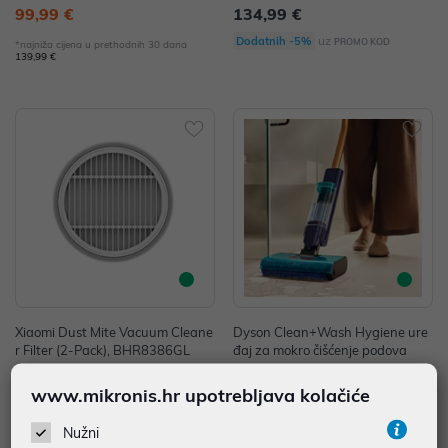
99,99 €
134,99 €
uz
Dodatnih -5%
PROMO KOD
*najniža cijena u prethodnih 30 dana
139,99 €
Xiaomi Dust Mite Vacuum Cleane
Dyson Clean+Wash Hygiene ure
r Filter (2-Pack), BHR8386GL
đaj za mokro čišćenje podova
11,99 €
499,00 €
www.mikronis.hr upotrebljava kolačiće
uz
Dodatnih -5%
PROMO KOD
Nužni