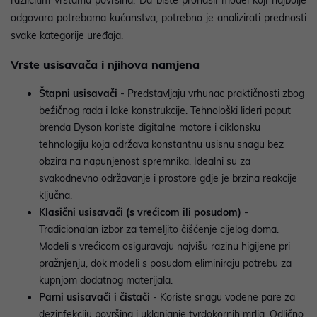
odgovara potrebama kućanstva, potrebno je analizirati prednosti
svake kategorije uređaja.
Vrste usisavača i njihova namjena
Štapni usisavači
- Predstavljaju vrhunac praktičnosti zbog
bežičnog rada i lake konstrukcije. Tehnološki lideri poput
brenda Dyson koriste digitalne motore i ciklonsku
tehnologiju koja održava konstantnu usisnu snagu bez
obzira na napunjenost spremnika. Idealni su za
svakodnevno održavanje i prostore gdje je brzina reakcije
ključna.
Klasični usisavači (s vrećicom ili posudom)
-
Tradicionalan izbor za temeljito čišćenje cijelog doma.
Modeli s vrećicom osiguravaju najvišu razinu higijene pri
pražnjenju, dok modeli s posudom eliminiraju potrebu za
kupnjom dodatnog materijala.
Parni usisavači i čistači
- Koriste snagu vodene pare za
dezinfekciju površina i uklanjanje tvrdokornih mrlja. Odlično