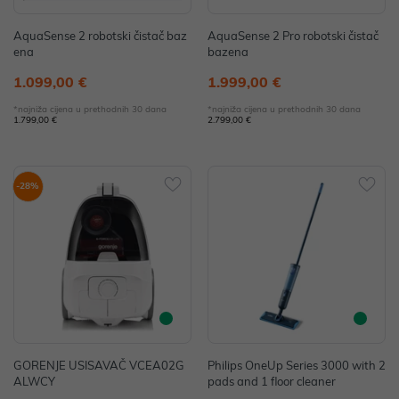
AquaSense 2 robotski čistač baz
AquaSense 2 Pro robotski čistač
ena
bazena
1.099,00 €
1.999,00 €
*najniža cijena u prethodnih 30 dana
*najniža cijena u prethodnih 30 dana
1.799,00 €
2.799,00 €
-28%
GORENJE USISAVAČ VCEA02G
Philips OneUp Series 3000 with 2
ALWCY
pads and 1 floor cleaner