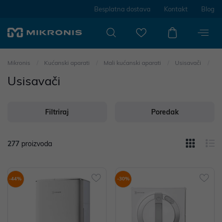
Besplatna dostava
Kontakt
Blog
Mikronis
Kućanski aparati
Mali kućanski aparati
Usisavači
Usisavači
Filtriraj
Poredak
277
proizvoda
-44%
-30%