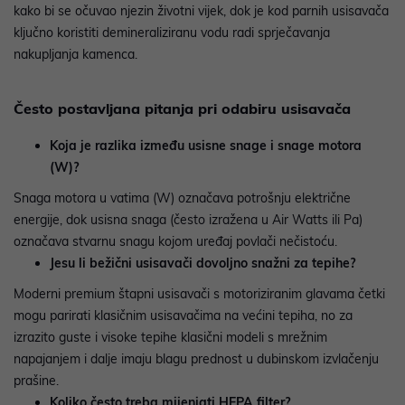
kako bi se očuvao njezin životni vijek, dok je kod parnih usisavača
ključno koristiti demineraliziranu vodu radi sprječavanja
nakupljanja kamenca.
Često postavljana pitanja pri odabiru usisavača
Koja je razlika između usisne snage i snage motora
(W)?
Snaga motora u vatima (W) označava potrošnju električne
energije, dok usisna snaga (često izražena u Air Watts ili Pa)
označava stvarnu snagu kojom uređaj povlači nečistoću.
Jesu li bežični usisavači dovoljno snažni za tepihe?
Moderni premium štapni usisavači s motoriziranim glavama četki
mogu parirati klasičnim usisavačima na većini tepiha, no za
izrazito guste i visoke tepihe klasični modeli s mrežnim
napajanjem i dalje imaju blagu prednost u dubinskom izvlačenju
prašine.
Koliko često treba mijenjati HEPA filter?