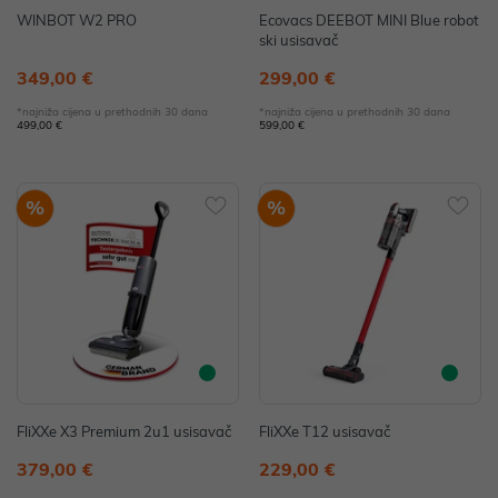
WINBOT W2 PRO
Ecovacs DEEBOT MINI Blue robot
ski usisavač
349,00 €
299,00 €
*najniža cijena u prethodnih 30 dana
*najniža cijena u prethodnih 30 dana
499,00 €
599,00 €
%
%
FliXXe X3 Premium 2u1 usisavač
FliXXe T12 usisavač
379,00 €
229,00 €