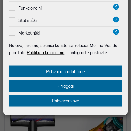
Funkcionalni
Statistički
Marketinški
Na ovoj mrežnoj stranici koriste se kolačići. Molimo Vas da
pročitate
Politiku o kolačićima
ili prilagodite postavke.
Dyson štapni usisavač V10 Cyclo
Dyson štapni usisavač PencilVac
Prihvaćam odabrane
ne Submarine (594446)
Fluffycones D1206
499,00 €
499,00 €
Prilagodi
Prihvaćam sve