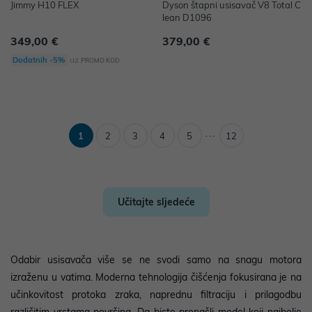
Jimmy H10 FLEX
Dyson štapni usisavač V8 Total C
lean D1096
349,00 €
379,00 €
uz
Dodatnih -5%
PROMO KOD
...
1
2
3
4
5
12
Učitajte sljedeće
Odabir usisavača više se ne svodi samo na snagu motora
izraženu u vatima. Moderna tehnologija čišćenja fokusirana je na
učinkovitost protoka zraka, naprednu filtraciju i prilagodbu
različitim vrstama površina. Da biste pronašli model koji najbolje