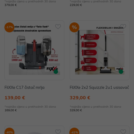
*najniža cijena u prethodnih 30 dana
*najniža cijena u prethodnih 30 dana
379,00 €
229,00 €
%
-17%
FliXXe C17 čistač mrlja
FliXXe 2x2 Squizzle 2u1 usisavač
139,00 €
329,00 €
*najniža cijena u prethodnih 30 dana
*najniža cijena u prethodnih 30 dana
169,00 €
329,00 €
-40%
-41%