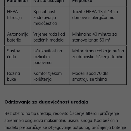
Parametar
Na što ukazuje?
Preporuka
HEPA
Sposobnost
Tražite HEPA 13 ili 14 za
filtracija
zadržavanja
domove s alergičarima
mikročestica
Autonomija
Vrijeme rada kod
Minimalno 40 minuta za
baterije
bežičnih modela
stanove iznad 60 m²
Sustav
Učinkovitost na
Motorizirana četka je nužna
četki
različitim
za dubinsko čišćenje tepiha
podovima
Razina
Komfor tijekom
Modeli ispod 70 dB
buke
korištenja
smatraju se tihima
Održavanje za dugovječnost uređaja
Bez obzira na tip uređaja, redovito čišćenje filtera i pražnjenje
spremnika osigurava maksimalnu usisnu snagu. Kod bežičnih
modela preporučuje se izbjegavanje potpunog pražnjenja baterije