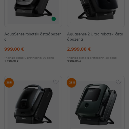
AquaSense robotski čistač bazen
Aquasense 2 Ultra robotski čista
a
č bazena
999,00 €
2.999,00 €
*najniža cijena u prethodnih 30 dana
*najniža cijena u prethodnih 30 dana
1.499,00 €
3.999,00 €
-38%
-28%