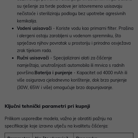
su rješenje za tvrde podove jer istovremeno usisavaju
nečistoće i steriliziraju podlogu bez upotrebe agresivnih
kemikalija.
Vodeni usisavači
- Koriste vodu kao primarni filter. Prašina
i alergeni ostaju zarobljeni u vodenom spremniku, što
sprječava njihov povratak u prostoriju i prirodno osvježava
zrak tijekom rada.
Ručni usisavači
- Specijalizirani alati za čišćenje
namještaja, unutrašnjosti automobila ili mrvica s radnih
površina.
Baterija i punjenje
- Kapacitet od 4000 mAh ili
više osigurava cjelodnevno korištenje, dok brzo punjenje
(30W, 65W i više) omogućuje brzo dopunjavanje.
Ključni tehnički parametri pri kupnji
Prilikom usporedbe modela, važno je obratiti pažnju na
specifikacije koje izravno utječu na kvalitetu čišćenja: