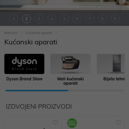
1
2
3
4
5
6
7
8
9
Mikronis
Kućanski aparati
10
11
12
13
14
Kućanski aparati
Dyson Brand Store
Mali kućanski
Bijela tehnik
aparati
IZDVOJENI PROIZVODI