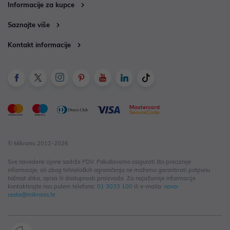
Informacije za kupce
Saznajte više
Kontakt informacije
© Mikronis 2012-2026
Sve navedene cijene sadrže PDV. Pokušavamo osigurati što preciznije
informacije, ali zbog tehnoloških ograničenja ne možemo garantirati potpunu
točnost slika, opisa ili dostupnosti proizvoda. Za najažurnije informacije
kontaktirajte nas putem telefona:
01 3033 100
ili e-maila:
nova-
cesta@mikronis.hr
.