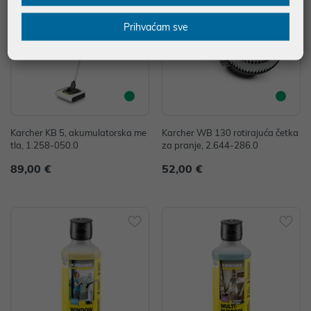
Prihvaćam sve
Karcher KB 5, akumulatorska me
Karcher WB 130 rotirajuća četka
tla, 1.258-050.0
za pranje, 2.644-286.0
89,00 €
52,00 €