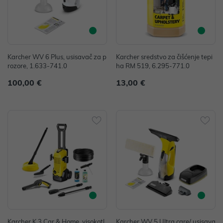
Karcher WV 6 Plus, usisavač za p
Karcher sredstvo za čišćenje tepi
rozore, 1.633-741.0
ha RM 519, 6.295-771.0
100,00 €
13,00 €
Karcher K 3 Car & Home, visokotl
Karcher WV 5 Ultra care/ usisava