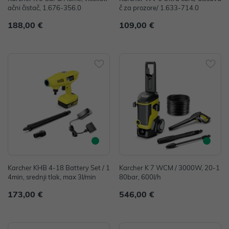
ačni čistač, 1.676-356.0
č za prozore/ 1.633-714.0
188,00 €
109,00 €
Karcher KHB 4-18 Battery Set / 1
Karcher K 7 WCM / 3000W, 20-1
4min, srednji tlak, max 3l/min
80bar, 600l/h
173,00 €
546,00 €