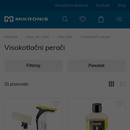
Besplatna dostava
Kontakt
Blog
Mikronis
Dom, vrt i alati
Vrtni alati
Visokotlačni perači
Visokotlačni perači
Filtriraj
Poredak
31
proizvoda