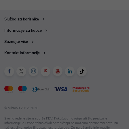
Služba za korisnike
Informacije za kupce
Saznajte više
Kontakt informacije
© Mikronis 2012-2026
Sve navedene cijene sadrže PDV. Pokušavamo osigurati što preciznije
informacije, ali zbog tehnoloških ograničenja ne možemo garantirati potpunu
točnost slika, opisa ili dostupnosti proizvoda. Za najažurnije informacije