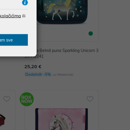
 kolačićima
ili
am sve
mjenska
Pernica Belmil puna Sparkling Unicorn 3
35-72/241
25,20 €
Dodatnih -5%
uz
PROMO KOD