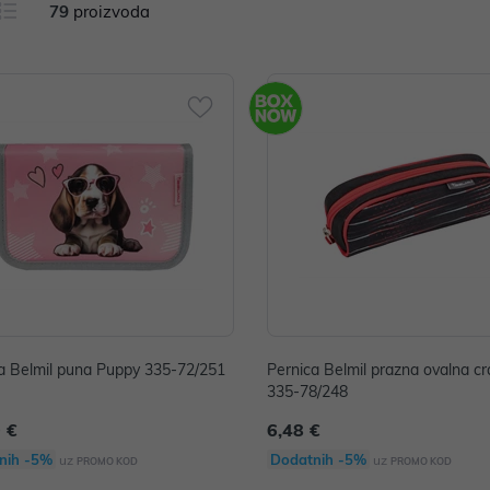
79
proizvoda
a Belmil puna Puppy 335-72/251
Pernica Belmil prazna ovalna cr
335-78/248
 €
6,48 €
nih -5%
Dodatnih -5%
uz
uz
PROMO KOD
PROMO KOD