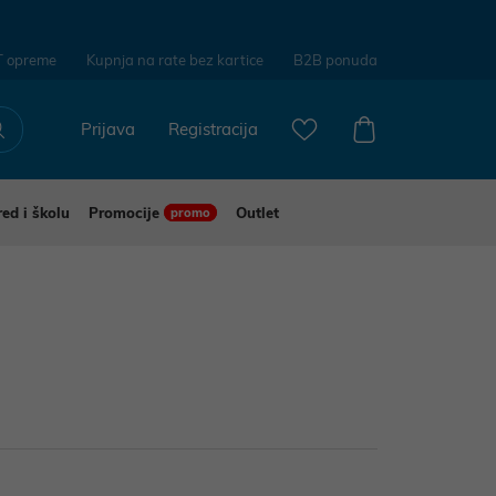
T opreme
Kupnja na rate bez kartice
B2B ponuda
Prijava
Registracija
red i školu
Promocije
Outlet
promo