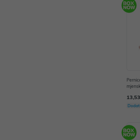
Pernic
mjens
13,53
Dodat