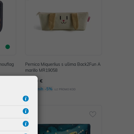
mouflag
Pernica Miquerlius s ušima Back2Fun A
marillo MR19058
11,50 €
Dodatnih -5%
uz
PROMO KOD