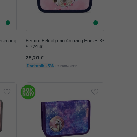
višenamj
Pernica Belmil puna Amazing Horses 33
5-72/240
25,20 €
Dodatnih -5%
uz
PROMO KOD