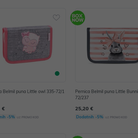
a Belmil puna Little owl 335-72/1
Pernica Belmil puna Little Bunn
72/237
 €
25,20 €
nih -5%
Dodatnih -5%
uz
uz
PROMO KOD
PROMO KOD