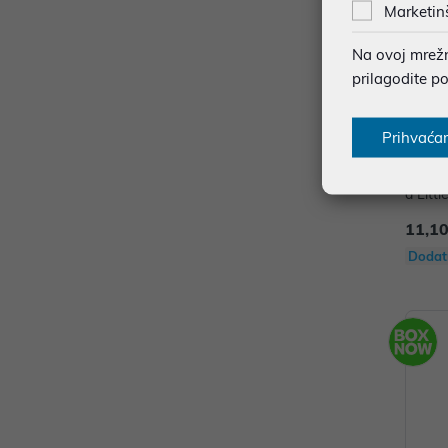
Marketin
Na ovoj mrežno
prilagodite p
Prihvaća
Pernic
a Litt
11,10
Dodat