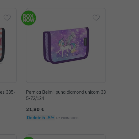
ies 335-
Pernica Belmil puna diamond unicorn 33
5-72/124
21,80 €
Dodatnih -5%
uz
PROMO KOD