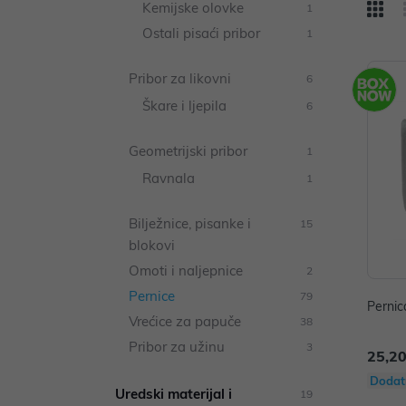
Kemijske olovke
1
Ostali pisaći pribor
1
Pribor za likovni
6
Škare i ljepila
6
Geometrijski pribor
1
Ravnala
1
Bilježnice, pisanke i
15
blokovi
Omoti i naljepnice
2
Pernice
79
Pernic
Vrećice za papuče
38
Pribor za užinu
3
25,20
Dodat
Uredski materijal i
19