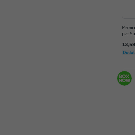
Pernic
pvc S
13,59
Dodat