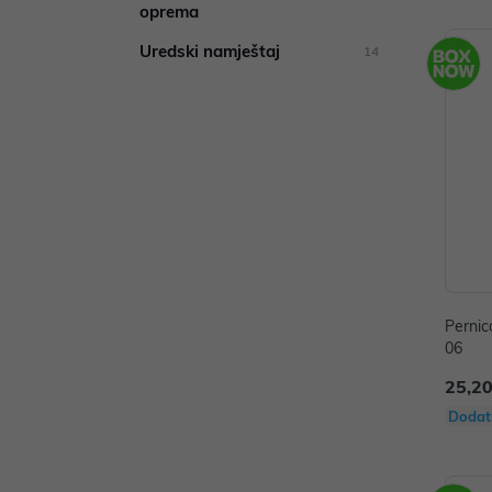
oprema
Uredski namještaj
14
Pernic
06
25,20
Dodat