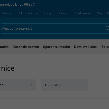
 narudžbe iznad
66,36€
Servis
Poklon bonovi
Blog
Novosti
Poslovnice
Najam I
ronika
Kućanski aparati
Sport i rekreacija
Dom, vrt i alati
Za u
ce
rnice
nd
0 € - 50 €