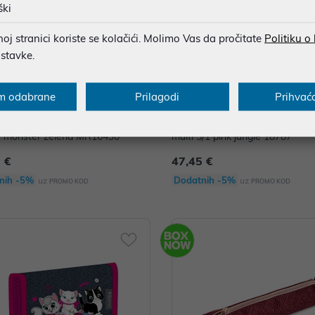
ški
j stranici koriste se kolačići. Molimo Vas da pročitate
Politiku o
ostavke.
m odabrane
Prilagodi
Prihvać
a Miquelrius višenamjenska prazn
Pernica Miquelrius puna višena
le monster zelena MR16430
multi 5/1 pink jungle 18787
 €
47,45 €
nih -5%
Dodatnih -5%
uz
uz
PROMO KOD
PROMO KOD