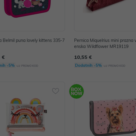
a Belmil puna lovely kittens 335-7
Pernica Miquelrius mini prazna 
enska Wildflower MR19119
 €
10,55 €
nih -5%
Dodatnih -5%
uz
uz
PROMO KOD
PROMO KOD