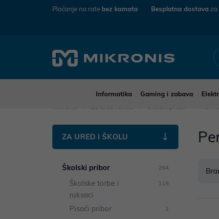
Plaćanje na rate
bez kamata
Besplatna dostava
za
Informatika
Gaming i zabava
Elekt
Mikronis
Za ured i školu
Školski pribor
Perni
Pe
ZA URED I ŠKOLU
Školski pribor
264
Bra
Školske torbe i
118
ruksaci
Pisaći pribor
2