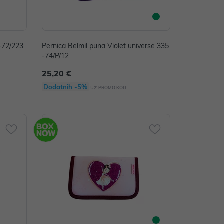
5-72/223
Pernica Belmil puna Violet universe 335
-74/P/12
25,20 €
Dodatnih -5%
uz
PROMO KOD