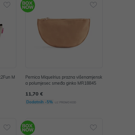
ck2Fun M
Pernica Miquelrius prazna višenamjensk
a polumjesec smeđa ginko MR18845
11,70 €
Dodatnih -5%
uz
PROMO KOD