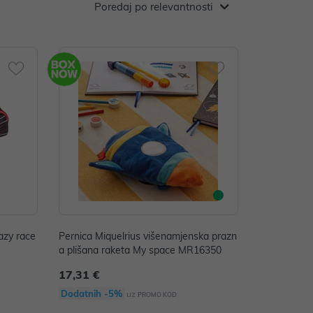
Poredaj po relevantnosti
azy race
Pernica Miquelrius višenamjenska prazn
a plišana raketa My space MR16350
17,31 €
Dodatnih -5%
uz
PROMO KOD