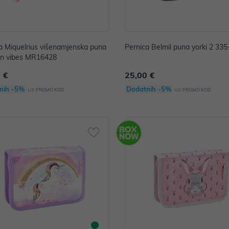
a Miquelrius višenamjenska puna
Pernica Belmil puna yorki 2 33
un vibes MR16428
 €
25,00 €
nih -5%
Dodatnih -5%
uz
uz
PROMO KOD
PROMO KOD