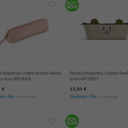
a Miquelrius ovalna prazna višena
Pernica Miquerlius s ušima Ba
ka roza MR19204
arron MR19057
 €
11,50 €
nih -5%
Dodatnih -5%
uz
uz
PROMO KOD
PROMO KOD