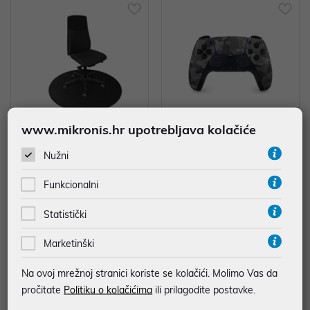
www.mikronis.hr upotrebljava kolačiće
Podloga za stolicu DELTACO GA
PS5 Dualsense Wireless controlle
Nužni
MING DFP410 Floorpad, 1100x1
r Grey Camo za PS5,PC, Mac i mo
100x3mm, black
bilni uređaj
39,90 €
74,99 €
Funkcionalni
uz
uz
Dodatnih -5%
Dodatnih -5%
PROMO KOD
PROMO KOD
Statistički
Marketinški
Na ovoj mrežnoj stranici koriste se kolačići. Molimo Vas da
pročitate
Politiku o kolačićima
ili prilagodite postavke.