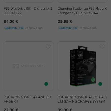
PS5 Disc Drive (Slim D chassis), 1
Charging Station za PS5 HyperX
000041522
ChargePlay Duo, 51P68AA
84,00 €
29,99 €
uz
uz
Dodatnih -5%
Dodatnih -5%
PROMO KOD
PROMO KOD
PDP XONE XBSX PLAY AND CH
PDP XONE XBSX DUAL ULTRA S
ARGE KIT
LIM GAMING CHARGE SYSTEM
22,90 €
39,90 €