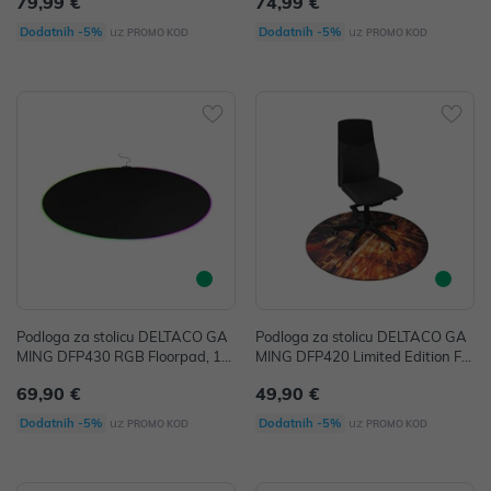
79,99 €
74,99 €
uz
uz
Dodatnih -5%
Dodatnih -5%
PROMO KOD
PROMO KOD
Podloga za stolicu DELTACO GA
Podloga za stolicu DELTACO GA
MING DFP430 RGB Floorpad, 11
MING DFP420 Limited Edition Flo
0x110cm, black
orpad
69,90 €
49,90 €
uz
uz
Dodatnih -5%
Dodatnih -5%
PROMO KOD
PROMO KOD