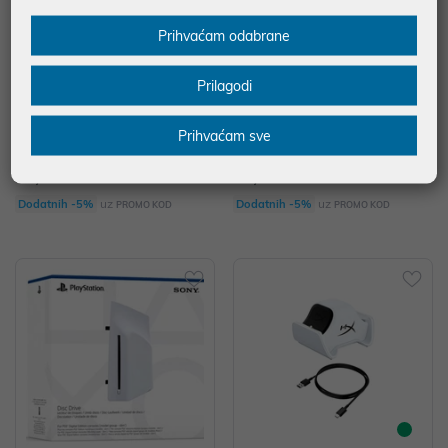
Prihvaćam odabrane
Prilagodi
PS5 Dualsense Wireless controlle
PS5 Dualsense Wireless Controll
Prihvaćam sve
r Midnight Black +USB-C kabel z
er Midnight Black
a PS5, PC, Mac i mobilni uređaj
74,99 €
74,99 €
uz
uz
Dodatnih -5%
Dodatnih -5%
PROMO KOD
PROMO KOD