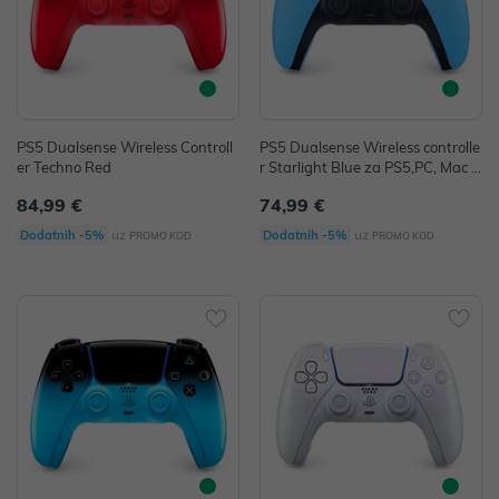
PS5 Dualsense Wireless Controll
PS5 Dualsense Wireless controlle
er Techno Red
r Starlight Blue za PS5,PC, Mac i
mobilni uređaj
84,99 €
74,99 €
uz
uz
Dodatnih -5%
Dodatnih -5%
PROMO KOD
PROMO KOD