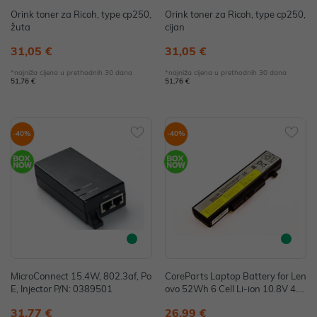
Orink toner za Ricoh, type cp250,
Orink toner za Ricoh, type cp250,
žuta
cijan
31,05 €
31,05 €
*najniža cijena u prethodnih 30 dana
*najniža cijena u prethodnih 30 dana
51,76 €
51,76 €
-40%
-40%
MicroConnect 15.4W, 802.3af, Po
CoreParts Laptop Battery for Len
E, Injector P/N: 0389501
ovo 52Wh 6 Cell Li-ion 10.8V 4.4
Ah P/N: MBI3057
31,77 €
26,99 €