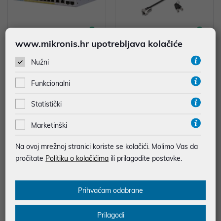
www.mikronis.hr upotrebljava kolačiće
Cisco CBS350-8P-E-2G Manage
Kensington NanoSaver Keyed la
Nužni
d 8-port GE, PoE+ 60W, Ext PS, 2
ptop lock, K64444WW
x1G Combo
316,11 €
45,00 €
Funkcionalni
*najniža cijena u prethodnih 30 dana
*najniža cijena u prethodnih 30 dana
1.125,00 €
75,00 €
Statistički
Marketinški
%
%
Na ovoj mrežnoj stranici koriste se kolačići. Molimo Vas da
pročitate
Politiku o kolačićima
ili prilagodite postavke.
Prihvaćam odabrane
Prilagodi