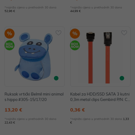
*najniža cijena u prethodnih 30 dana
*najniža cijena u prethodnih 30 dana
52,96 €
44,99 €
%
%
Ruksak vrtićki Belmil mini animal
Kabel za HDD/SSD SATA 3 kutni
s hippo #305-15/17/20
0,3m metal clips Gembird P/N: CC
-SATAM-DATA90-0.3M
13,20 €
0,36 €
*najniža cijena u prethodnih 30 dana
*najniža cijena u prethodnih 30 dana
1,33
22,43 €
€