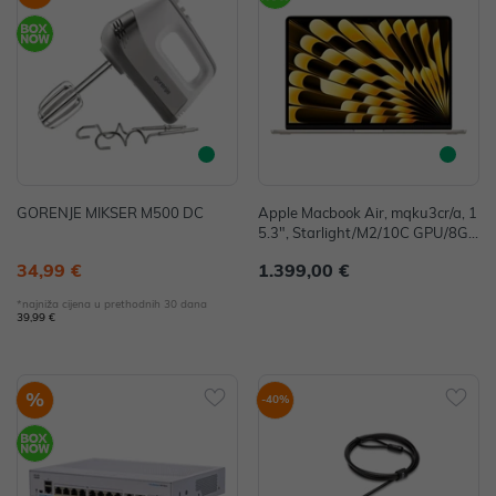
GORENJE MIKSER M500 DC
Apple Macbook Air, mqku3cr/a, 1
5.3", Starlight/M2/10C GPU/8G
B/256GB-CRO, mqku3cr/a - IZLO
34,99 €
1.399,00 €
ŽBENI ARTIKL
*najniža cijena u prethodnih 30 dana
39,99 €
%
-40%