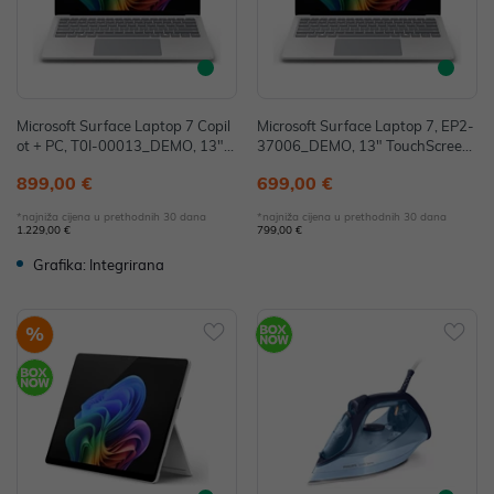
Microsoft Surface Laptop 7 Copil
Microsoft Surface Laptop 7, EP2-
ot + PC, T0I-00013_DEMO, 13",
37006_DEMO, 13" TouchScreen,
Snapdragon X Plus, 16GB, 256G
Snapdragon X Plus, 16GB, 256G
899,00 €
699,00 €
B, W11H, Adreno - IZLOŽBENI M
B SSD, W11H, Sivi (bez punjača)
ODEL
- IZLOŽBENI MODEL
*najniža cijena u prethodnih 30 dana
*najniža cijena u prethodnih 30 dana
1.229,00 €
799,00 €
Grafika: Integrirana
%