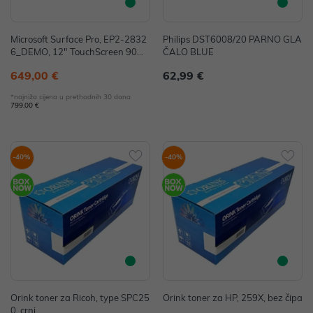
Microsoft Surface Pro, EP2-2832
Philips DST6008/20 PARNO GLA
6_DEMO, 12" TouchScreen 90H
ČALO BLUE
z, Snapdragon X Plus, 16GB, 256
649,00 €
62,99 €
GB SSD, W11H, Sivi (bez punjač
a) - IZLOŽBENI MODEL
*najniža cijena u prethodnih 30 dana
799,00 €
-40%
-40%
Orink toner za Ricoh, type SPC25
Orink toner za HP, 259X, bez čipa
0, crni