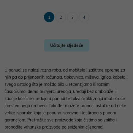
1
2
3
4
Učitajte sljedeće
U ponudi se nalazi razna roba, od mobitela i zaštitne opreme za
njih pa do prijenosnih računala, tipkovnica, miševa, igrica, kabela i
svega ostalog što je možda bilo u recenzijama ili raznim
časopisima, demo primjerci uređaja, uređaji bez ambalaže ili
zadnje količine uređaja u ponudi te takvi artikli znaju imati kraće
jamstvo nego redovno. Također možete pronaći ostatke od neke
velike isporuke koja je popuno ispravna i testirana s punom
garancijom. Pretražite sve proizvode koje čistimo sa zaliha i
pronađite vrhunske proizvode po sniženim cijenama!