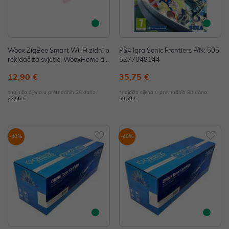
Woox ZigBee Smart Wi-Fi zidni p
PS4 Igra Sonic Frontiers P/N: 505
rekidač za svjetlo, WooxHome ap
5277048144
p, Alexa & Google Assistant
12,90 €
35,75 €
*najniža cijena u prethodnih 30 dana
*najniža cijena u prethodnih 30 dana
23,56 €
59,59 €
-40%
-40%