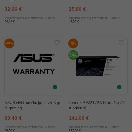
32,66 €
25,80 €
*najniža cijena u prethodnih 30 dana
*najniža cijena u prethodnih 30 dana
54,44 €
43,00 €
%
-40%
ASUS elektroničko jamstvo, 3 go
Toner HP W2122A Black No.212
d, gaming
A original
29,40 €
141,00 €
*najniža cijena u prethodnih 30 dana
*najniža cijena u prethodnih 30 dana
49,00 €
232,50 €