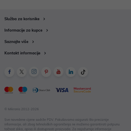
Služba za korisnike
Informacije za kupce
Saznajte više
Kontakt informacije
© Mikronis 2012-2026
Sve navedene cijene sadrže PDV. Pokušavamo osigurati što preciznije
informacije, ali zbog tehnoloških ograničenja ne možemo garantirati potpunu
točnost slika, opisa ili dostupnosti proizvoda. Za najažurnije informacije