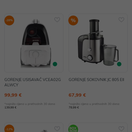
%
-28%
GORENJE USISAVAČ VCEA02G
GORENJE SOKOVNIK JC 805 EII
ALWCY
99,99 €
67,99 €
*najniža cijena u prethodnih 30 dana
*najniža cijena u prethodnih 30 dana
139,99 €
78,99 €
-12%