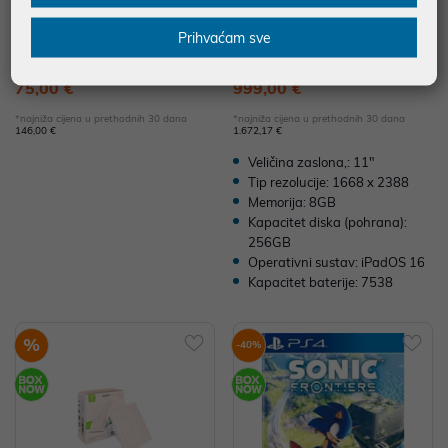
Ubiquiti Rackmount kit za Cloud
Apple 11-inch iPad Pro Cellular
Prihvaćam sve
Key G2 / G2 Plus
M2 (4th) Wi-Fi 256GB - Silver, m
nyf3hc/a
75,00 €
999,00 €
*najniža cijena u prethodnih 30 dana
*najniža cijena u prethodnih 30 dana
146,00 €
1.672,17 €
Veličina zaslona,: 11"
Tip rezolucije: 1668 x 2388
Memorija: 8GB
Kapacitet diska (pohrana):
256GB
Operativni sustav: iPadOS 16
Kapacitet baterije: 7538
%
-40%