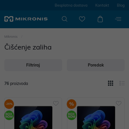
Besplatna dostava
Kontakt
Blog
Mikronis
Čišćenje zaliha
Filtriraj
Poredak
76
proizvoda
%
-26%