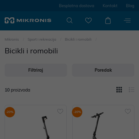
Besplatna dostava
Kontakt
Blog
Mikronis
Sport i rekreacija
Bicikli i romobili
Bicikli i romobili
Filtriraj
Poredak
10
proizvoda
-20%
-20%