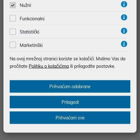
768,99 €
11,05 €
Nužni
*najniža cijena u prethodnih 30 dana
*najniža cijena u prethodnih 30 dana
999,00 €
15,79 €
Funkcionalni
Statistički
Marketinški
Na ovoj mrežnoj stranici koriste se kolačići. Molimo Vas da
pročitate
Politiku o kolačićima
ili prilagodite postavke.
Prihvaćam odabrane
Prilagodi
Električni romobil Xiaomi Electric
TORBA RFR TOP TUBE 14046
Scooter 4 Ultra
Prihvaćam sve
699,00 €
17,12 €
uz
uz
Dodatnih -5%
Dodatnih -5%
PROMO KOD
PROMO KOD