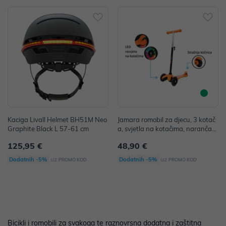
Kaciga Livall Helmet BH51M Neo
Jamara romobil za djecu, 3 kotač
Graphite Black L 57-61 cm
a, svjetla na kotačima, narančast
i
125,95 €
48,90 €
uz
uz
Dodatnih -5%
Dodatnih -5%
PROMO KOD
PROMO KOD
Bicikli i romobili za svakoga te raznovrsna dodatna i zaštitna