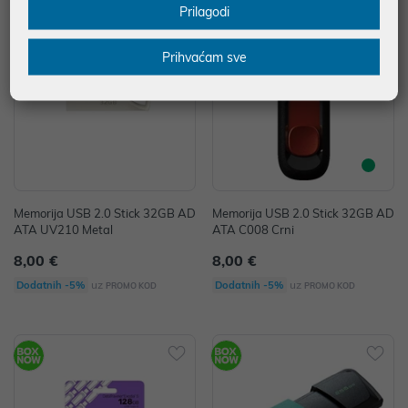
Prilagodi
Prihvaćam sve
Memorija USB 2.0 Stick 32GB AD
Memorija USB 2.0 Stick 32GB AD
ATA UV210 Metal
ATA C008 Crni
8,00 €
8,00 €
uz
uz
Dodatnih -5%
Dodatnih -5%
PROMO KOD
PROMO KOD