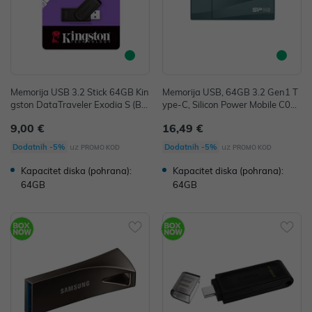
Memorija USB 3.2 Stick 64GB Kin
Memorija USB, 64GB 3.2 Gen1 T
gston DataTraveler Exodia S (Bla
ype-C, Silicon Power Mobile C07,
ck) P/N: DTXS/64GB
plava
9,00 €
16,49 €
uz
uz
Dodatnih -5%
Dodatnih -5%
PROMO KOD
PROMO KOD
Kapacitet diska (pohrana):
Kapacitet diska (pohrana):
64GB
64GB