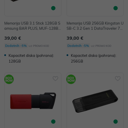
Memorija USB 3.1 Stick 128GB S
Memorija USB 256GB Kingston U
amsung BAR PLUS, MUF-128BE
SB-C 3.2 Gen 1 DataTraveler 70
4/APC
P/N: DT70/256GB
39,00 €
39,00 €
uz
uz
Dodatnih -5%
Dodatnih -5%
PROMO KOD
PROMO KOD
Kapacitet diska (pohrana):
Kapacitet diska (pohrana):
128GB
256GB