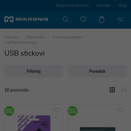
Besplatna dostava
Kontakt
Blog
Mikronis
Informatika
Pohrana podataka
USB flash memorija
USB stickovi
Filtriraj
Poredak
18
proizvoda