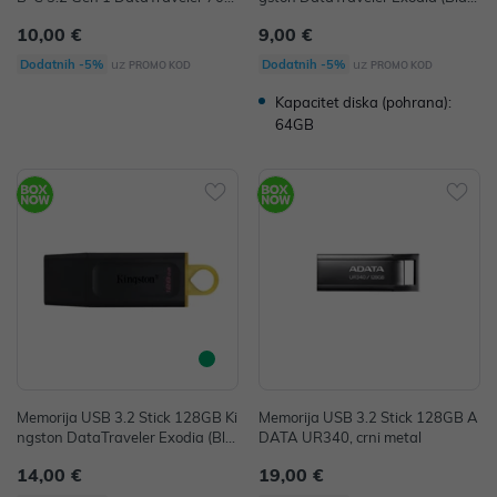
P/N: DT70/64GB
k+Teal) P/N: DTX/64GB
10,00 €
9,00 €
uz
uz
Dodatnih -5%
Dodatnih -5%
PROMO KOD
PROMO KOD
Kapacitet diska (pohrana):
64GB
Memorija USB 3.2 Stick 128GB Ki
Memorija USB 3.2 Stick 128GB A
ngston DataTraveler Exodia (Bla
DATA UR340, crni metal
ck+Yellow) P/N: DTX/128GB
14,00 €
19,00 €