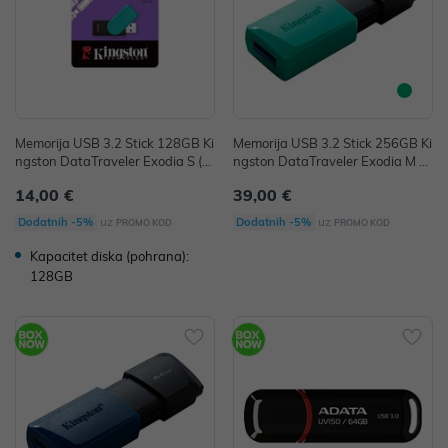
Memorija USB 3.2 Stick 128GB Ki
Memorija USB 3.2 Stick 256GB Ki
ngston DataTraveler Exodia S (Bl
ngston DataTraveler Exodia M P/
ack/Turquoise) P/N: DTXS/128GB
N: DTXM/256GB
14,00 €
39,00 €
uz
uz
Dodatnih -5%
Dodatnih -5%
PROMO KOD
PROMO KOD
Kapacitet diska (pohrana):
128GB