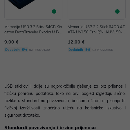
Memorija USB 3.2 Stick 64GB Kin
Memorija USB 3.2 Stick 64GB AD
gston DataTraveler Exodia M P/
ATA UV150 Crni P/N: AUV150-6
N: DTXM/64GB
4G-RBK
9,00 €
12,00 €
uz
uz
Dodatnih -5%
Dodatnih -5%
PROMO KOD
PROMO KOD
USB stickovi i dalje su najpraktičnije rješenje za brz prijenos i
fizičku pohranu podataka. Iako na prvi pogled izgledaju slično,
razlike u standardima povezivanja, brzinama čitanja i pisanja te
fizičkoj izdržljivosti značajno utječu na korisničko iskustvo i
sigurnost datoteka.
Standardi povezivanja i brzine prijenosa