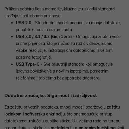
Prilikom odabira flash memorije, ključno je uskladiti standard
uređaja s potrebama prijenosa:
USB 2.0
- Standardni modeli pogodni za manje datoteke,
poput tekstualnih dokumenata.
USB 3.0 / 3.1 / 3.2 (Gen 1 & 2)
- Omogućuju znatno veće
brzine prijenosa, što je nužno za rad s videozapisima
visoke rezolucije, instalacijskim datotekama ili velikim
bazama fotografija.
USB Type-C
- Sve prisutniji standard koji omogućuje
izravno povezivanje s novijim laptopima, pametnim
telefonima i tabletima bez upotrebe adaptera.
Dodatne značajke: Sigurnost i izdržljivost
Za zaštitu privatnih podataka, mnogi modeli podržavaju
zaštitu
lozinkom i softversku enkripciju
, što onemogućuje pristup
datotekama u slučaju gubitka sticka. U uvjetima rada na terenu,
preporučuju se stickovi s
metalnim ili gumiranim kućištima
, koji