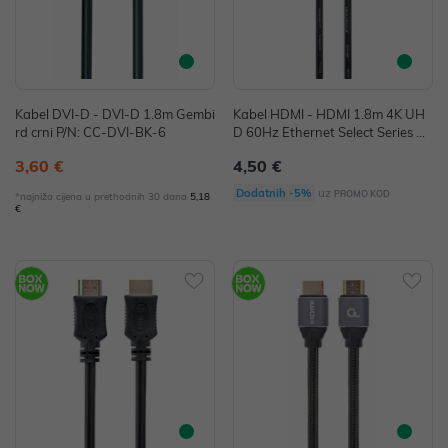
Kabel DVI-D - DVI-D 1.8m Gembi
Kabel HDMI - HDMI 1.8m 4K UH
rd crni P/N: CC-DVI-BK-6
D 60Hz Ethernet Select Series Ge
mbird, CC-HDMIL-1.8M
3,60 €
4,50 €
uz
Dodatnih -5%
PROMO KOD
*najniža cijena u prethodnih 30 dana
5,18
€