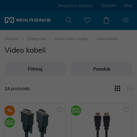
Besplatna dostava
Kontakt
Blog
Mikronis
Elektronika
Audio-Video uređaji
Video kabeli
Video kabeli
Filtriraj
Poredak
14
proizvoda
%