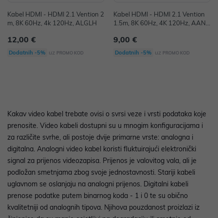
Kabel HDMI - HDMI 2.1 Vention 2
Kabel HDMI - HDMI 2.1 Vention
m, 8K 60Hz, 4k 120Hz, ALGLH
1.5m, 8K 60Hz, 4K 120Hz, AANB
G
12,00 €
9,00 €
uz
uz
Dodatnih -5%
Dodatnih -5%
PROMO KOD
PROMO KOD
Kakav video kabel trebate ovisi o svrsi veze i vrsti podataka koje
prenosite. Video kabeli dostupni su u mnogim konfiguracijama i
za različite svrhe, ali postoje dvije primarne vrste: analogna i
digitalna. Analogni video kabel koristi fluktuirajući elektronički
signal za prijenos videozapisa. Prijenos je valovitog vala, ali je
podložan smetnjama zbog svoje jednostavnosti. Stariji kabeli
uglavnom se oslanjaju na analogni prijenos. Digitalni kabeli
prenose podatke putem binarnog koda - 1 i 0 te su obično
kvalitetniji od analognih tipova. Njihova pouzdanost proizlazi iz