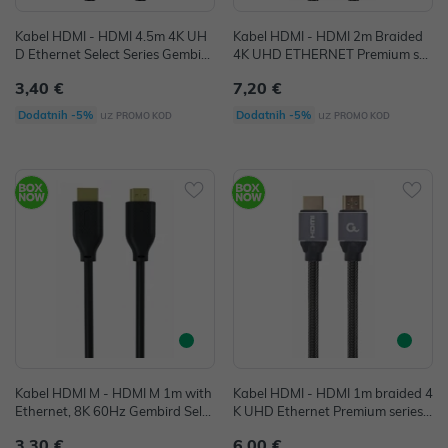
Kabel HDMI - HDMI 4.5m 4K UH
Kabel HDMI - HDMI 2m Braided
D Ethernet Select Series Gembird
4K UHD ETHERNET Premium ser
crni P/N: CC-HDMI4L-15
ies Gembird sivi P/N: CCBP-HDMI
3,40 €
7,20 €
-2M
uz
uz
Dodatnih -5%
Dodatnih -5%
PROMO KOD
PROMO KOD
Kabel HDMI M - HDMI M 1m with
Kabel HDMI - HDMI 1m braided 4
Ethernet, 8K 60Hz Gembird Selec
K UHD Ethernet Premium series
t Series, CC-HDMI8K-1M
Gembird crni P/N: CCBP-HDMI-1
3,30 €
6,00 €
M