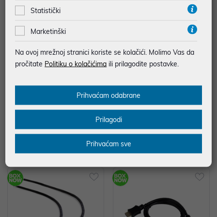
Statistički
Marketinški
Na ovoj mrežnoj stranici koriste se kolačići. Molimo Vas da
pročitate
Politiku o kolačićima
ili prilagodite postavke.
Prihvaćam odabrane
Kabel DisplayPort M - DisplayPor
Kabel DisplayPort M - DisplayPor
t M 1.2 Gembird, 3m, Crni, CC-DP
t M 4K 60Hz 1.8m Gembird, crni
Prilagodi
2-10
P/N: CC-DP2-6
6,40 €
4,60 €
uz
uz
Dodatnih -5%
Dodatnih -5%
PROMO KOD
PROMO KOD
Prihvaćam sve