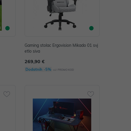
Gaming stolac Ergovision Mikado 01 svj
etlo siva
269,90 €
Dodatnih -5%
uz
PROMO KOD