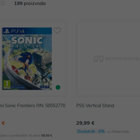
199
proizvoda
ra Sonic Frontiers P/N: 50552770
PS5 Vertical Stand
 €
29,99 €
Dodatnih -5%
uz
PROMO KOD
 cijena u prethodnih 30 dana
59,59 €