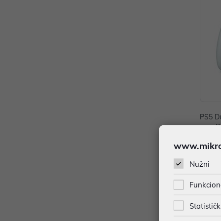
PS5 Du
oma Pe
79,99
www.mikron
Dodat
Nužni
Funkcion
Statističk