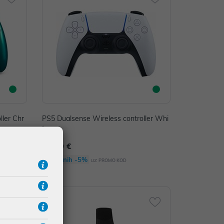
ller Chr
PS5 Dualsense Wireless controller Whi
te
74,99 €
Dodatnih -5%
uz
PROMO KOD