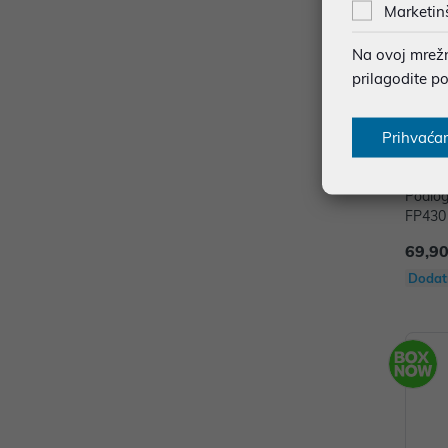
Marketin
Na ovoj mrežno
prilagodite p
Prihvaća
Podlo
FP430 
69,90
Dodat