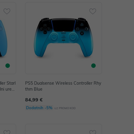
er Starl
PS5 Dualsense Wireless Controller Rhy
lni uređ
thm Blue
84,99 €
Dodatnih -5%
uz
PROMO KOD