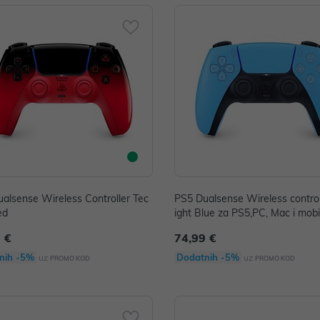
alsense Wireless Controller Tec
PS5 Dualsense Wireless controll
ed
ight Blue za PS5,PC, Mac i mobi
aj
 €
74,99 €
nih -5%
Dodatnih -5%
uz
uz
PROMO KOD
PROMO KOD