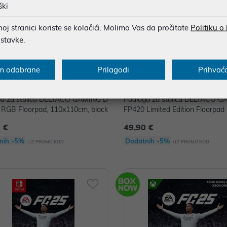
ški
j stranici koriste se kolačići. Molimo Vas da pročitate
Politiku o
ostavke.
m odabrane
Prilagodi
Prihvać
ga za stolicu DELTACO GAMING D
Podloga za stolicu DELTACO 
RGB Floorpad, 110x110cm, black
FP420 Limited Edition Floorpad
 €
49,90 €
nih -5%
Dodatnih -5%
uz
uz
PROMO KOD
PROMO KOD