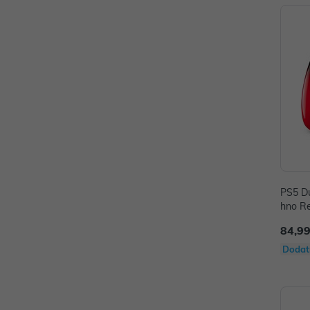
PS5 Du
hno R
84,99
Dodat