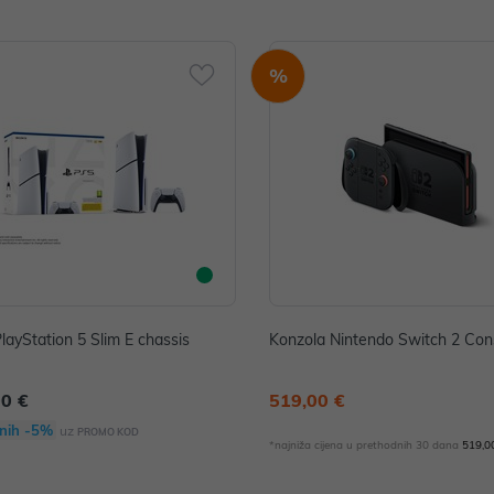
%
layStation 5 Slim E chassis
Konzola Nintendo Switch 2 Con
00 €
519,00 €
nih -5%
uz
PROMO KOD
*najniža cijena u prethodnih 30 dana
519,0