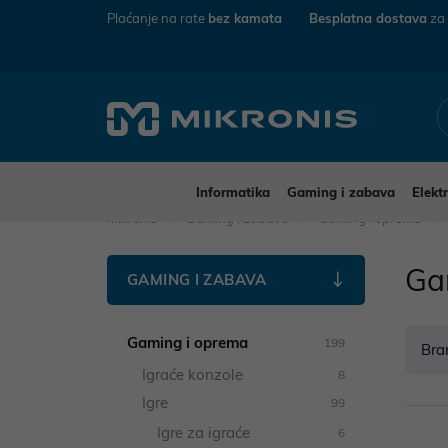
Plaćanje na rate
bez kamata
Besplatna dostava
za
Informatika
Gaming i zabava
Elekt
Mikronis
Gaming i zabava
Gaming i oprema
Ga
GAMING I ZABAVA
Gaming i oprema
199
Bra
Igraće konzole
8
Igre
99
Igre za igraće
6