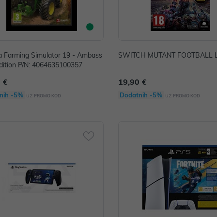
a Farming Simulator 19 - Ambass
SWITCH MUTANT FOOTBALL 
dition P/N: 4064635100357
 €
19,90 €
nih -5%
Dodatnih -5%
uz
uz
PROMO KOD
PROMO KOD