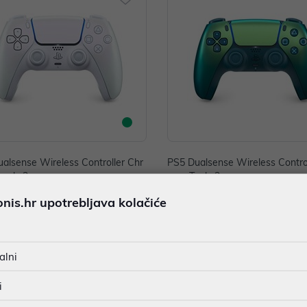
alsense Wireless Controller Chr
PS5 Dualsense Wireless Contro
arl v2
oma Teal v2
 €
79,99 €
is.hr upotrebljava kolačiće
nih -5%
Dodatnih -5%
uz
uz
PROMO KOD
PROMO KOD
alni
i