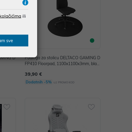
 kolačićima
ili
am sve
GAMING D
Podloga za stolicu DELTACO GAMING D
FP410 Floorpad, 1100x1100x3mm, blac
k
39,90 €
Dodatnih -5%
uz
PROMO KOD