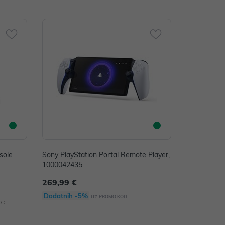
sole
Sony PlayStation Portal Remote Player,
1000042435
269,99 €
Dodatnih -5%
uz
PROMO KOD
0 €