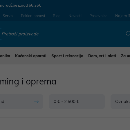
 narudžbe iznad
66,36€
Servis
Poklon bonovi
Blog
Novosti
Poslovnice
Najam I
ronika
Kućanski aparati
Sport i rekreacija
Dom, vrt i alati
Za u
ming i oprema
nd
0 € - 2.500 €
Oznak