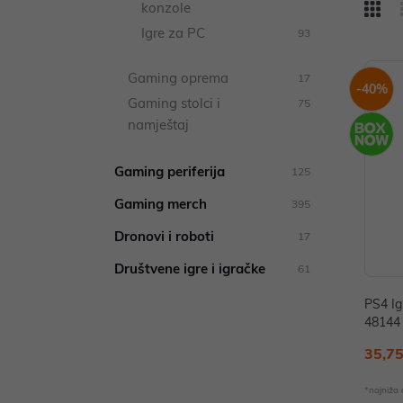
konzole
Igre za PC
93
Gaming oprema
17
-40%
Gaming stolci i
75
namještaj
Gaming periferija
125
Gaming merch
395
Dronovi i roboti
17
Društvene igre i igračke
61
PS4 Ig
48144
35,75
*najniža