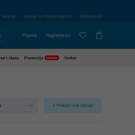
T opreme
Kupnja na rate bez kartice
B2B ponuda
Prijava
Registracija
red i školu
Promocije
Outlet
promo
a
+ Prikaži sve opcije