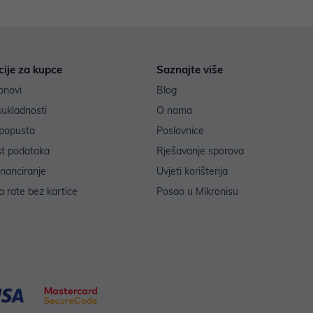
cije za kupce
Saznajte više
onovi
Blog
sukladnosti
O nama
popusta
Poslovnice
st podataka
Rješavanje sporova
inanciranje
Uvjeti korištenja
 rate bez kartice
Posao u Mikronisu