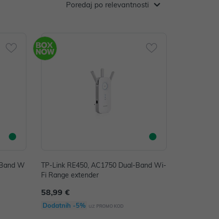
Poredaj po relevantnosti
-Band W
TP-Link RE450, AC1750 Dual-Band Wi-
Fi Range extender
58,99 €
Dodatnih -5%
uz
PROMO KOD