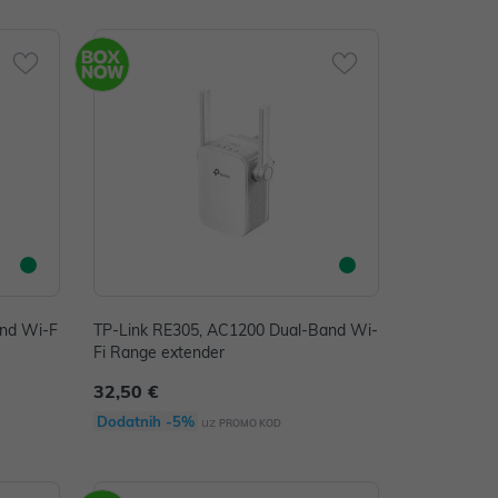
and Wi-F
TP-Link RE305, AC1200 Dual-Band Wi-
Fi Range extender
32,50 €
Dodatnih -5%
uz
PROMO KOD