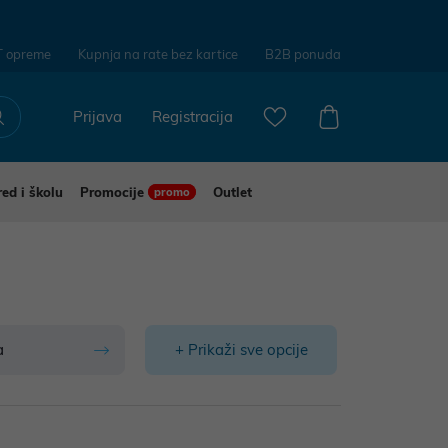
T opreme
Kupnja na rate bez kartice
B2B ponuda
Prijava
Registracija
red i školu
Promocije
Outlet
promo
a
+ Prikaži sve opcije