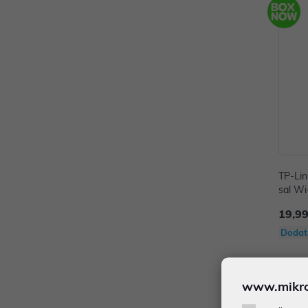
TP-Li
sal Wi
throug
19,99
Dodat
www.mikron