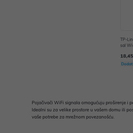
TP-Li
sal Wi
18,45
Dodat
Pojačivači WiFi signala omogućuju proširenje i po
Idealni su za velike prostore u vašem domu ili p
vaše potrebe za mrežnom povezanošću.