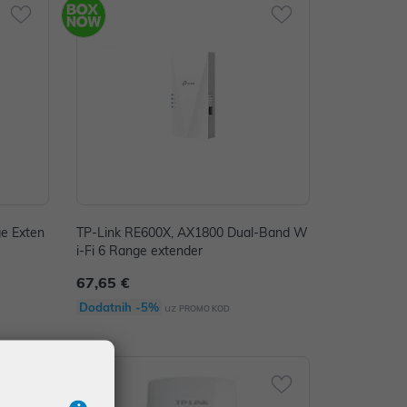
e Exten
TP-Link RE600X, AX1800 Dual-Band W
i-Fi 6 Range extender
67,65 €
Dodatnih -5%
uz
PROMO KOD