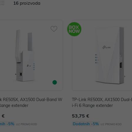
16
proizvoda
nk RE505X, AX1500 Dual-Band W
TP-Link RE500X, AX1500 Dual
 Range extender
i-Fi 6 Range extender
 €
53,75 €
nih -5%
Dodatnih -5%
uz
uz
PROMO KOD
PROMO KOD