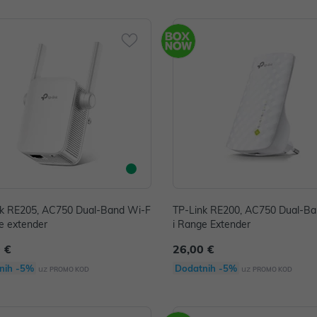
nk RE205, AC750 Dual-Band Wi-F
TP-Link RE200, AC750 Dual-B
e extender
i Range Extender
 €
26,00 €
nih -5%
Dodatnih -5%
uz
uz
PROMO KOD
PROMO KOD