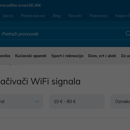
 narudžbe iznad
66,36€
Servis
Poklon bonovi
Blog
Novosti
Poslovnice
Najam I
ronika
Kućanski aparati
Sport i rekreacija
Dom, vrt i alati
Za u
vači signala
ačivači WiFi signala
nd
10 € - 80 €
Oznak