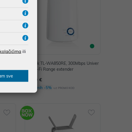
 kolačićima
ili
 Univer
TP-Link TL-WA850RE, 300Mbps Univer
sal Wi-Fi Range extender
am sve
18,69 €
Dodatnih -5%
uz
PROMO KOD