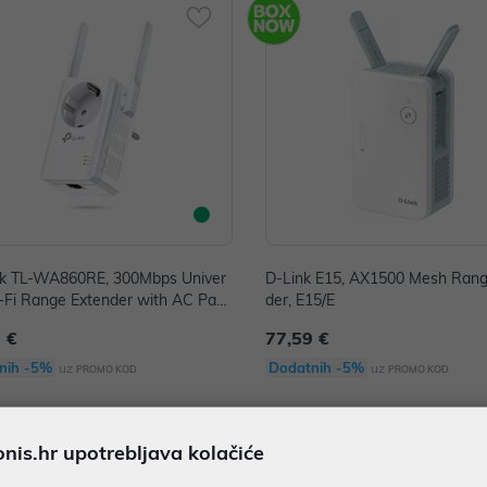
nk TL-WA860RE, 300Mbps Univer
D-Link E15, AX1500 Mesh Rang
-Fi Range Extender with AC Pass
der, E15/E
h
 €
77,59 €
nih -5%
Dodatnih -5%
uz
uz
PROMO KOD
PROMO KOD
is.hr upotrebljava kolačiće