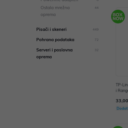
Ostala mrežna
44
oprema
Pisači i skeneri
449
Pohrana podataka
72
Serveri i poslovna
32
oprema
TP-Li
i Rang
33,00
Dodat