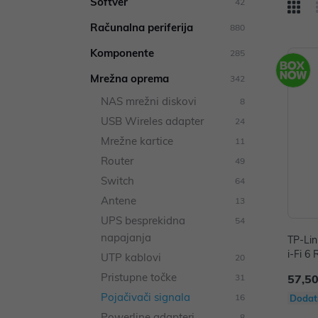
Softver
42
Računalna periferija
880
Komponente
285
Mrežna oprema
342
NAS mrežni diskovi
8
USB Wireles adapter
24
Mrežne kartice
11
Router
49
Switch
64
Antene
13
UPS besprekidna
54
napajanja
TP-Li
i-Fi 6
UTP kablovi
20
Pristupne točke
31
57,50
Pojačivači signala
16
Dodat
Powerline adapteri
8