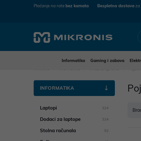
Plaćanje na rate
bez kamata
Besplatna dostava
za
Informatika
Gaming i zabava
Elekt
Mikronis
Informatika
Mrežna oprema
Pojači
Poj
INFORMATIKA
Laptopi
324
Bra
Dodaci za laptope
324
Stolna računala
92