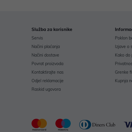
Služba za korisnike
Informa
Servis
Poklon b
Načini plaćanja
Izjave o 
Načini dostave
Kako do 
Povrat proizvoda
Privatno
Kontaktirajte nas
Grenke f
Odjel reklamacije
Kupnja na
Raskid ugovora