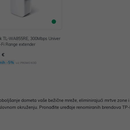
nk TL-WA855RE, 300Mbps Univer
-Fi Range extender
 €
nih -5%
uz
PROMO KOD
boljšanje dometa vaše bežične mreže, eliminirajući mrtve zone i o
oslovnom okruženju. Pronađite uređaje renomiranih brendova TP-Li