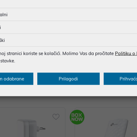
alni
i
ški
j stranici koriste se kolačići. Molimo Vas da pročitate
Politiku o
ostavke.
nk RE700X, AX3000 Dual-Band W
TP-Link TL-WA854RE, 300Mbps
 Range extender
sal Wi-Fi Range extender
m odabrane
Prilagodi
Prihvać
 €
14,89 €
nih -5%
Dodatnih -5%
uz
uz
PROMO KOD
PROMO KOD