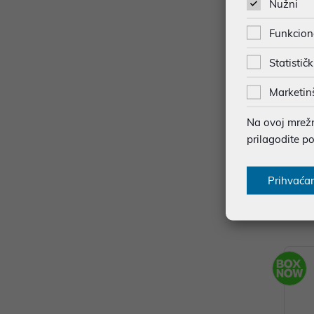
Nužni
Funkcion
Statističk
Marketin
Na ovoj mrežno
prilagodite p
TP-Li
i-Fi 6
Prihvaća
74,88
Dodat