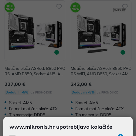
Matična ploča ASRock B850 PRO
Matična ploča ASRock B850 PRO
RS, AMD B850, Socket AM5, AT
RS WIFI, AMD B850, Socket AM
X, DDR5
5, ATX, DDR5
227,00 €
242,00 €
uz
uz
Dodatnih -5%
Dodatnih -5%
PROMO KOD
PROMO KOD
Socket: AM5
Socket: AM5
Format matične ploče: ATX
Format matične ploče: ATX
Tip memorije: DDR5
Tip memorije: DDR5
www.mikronis.hr upotrebljava kolačiće