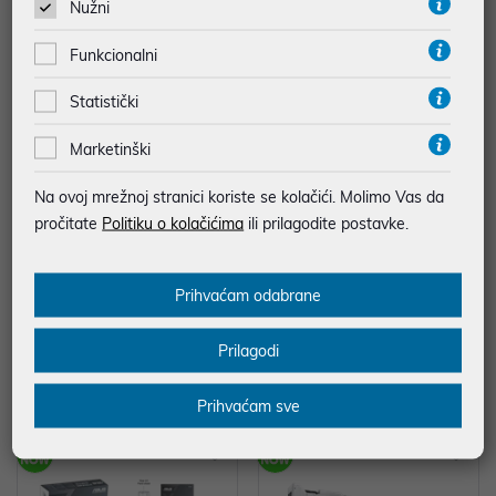
Nužni
Funkcionalni
Statistički
Marketinški
Na ovoj mrežnoj stranici koriste se kolačići. Molimo Vas da
Matična ploča Gigabyte X870 G
Matična ploča Asus X870-F STRI
pročitate
Politiku o kolačićima
ili prilagodite postavke.
AMING WIFI6, AMD X870, Socket
X GAMING WIFI, AMD X870, Soc
AM5, ATX, DDR5
ket AM5, ATX, DDR5
279,00 €
529,00 €
Prihvaćam odabrane
uz
uz
Dodatnih -5%
Dodatnih -5%
PROMO KOD
PROMO KOD
Socket: AM5
Socket: AM5
Prilagodi
Format matične ploče: ATX
Format matične ploče: ATX
Tip memorije: DDR5
Tip memorije: DDR5
Prihvaćam sve