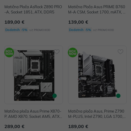
Matična Ploča AsRock Z890 PRO
Matična Ploča Asus PRIME B760
-A, Socket 1851, ATX, DDR5
M-A CSM, Socket 1700, mATX, D
DR5
189,00 €
139,00 €
uz
uz
Dodatnih -5%
Dodatnih -5%
PROMO KOD
PROMO KOD
Matična ploča Asus Prime X870-
Matična ploča Asus, Prime Z790
P, AMD X870, Socket AM5, ATX,
M-PLUS, Intel Z790, LGA 1700, A
DDR5
TX, DDR5
289,00 €
189,00 €