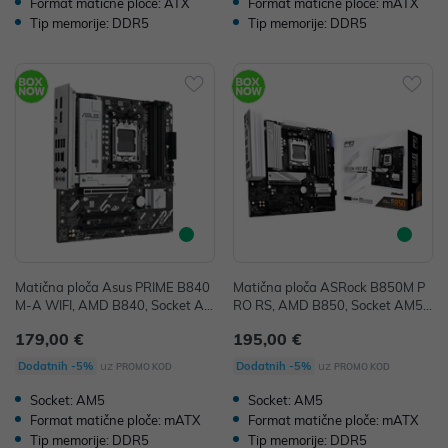
Format matične ploče: ATX
Format matične ploče: mATX
Tip memorije: DDR5
Tip memorije: DDR5
Matična ploča Asus PRIME B840
Matična ploča ASRock B850M P
M-A WIFI, AMD B840, Socket AM
RO RS, AMD B850, Socket AM5,
5, mATX, DDR5
mATX, DDR5
179,00 €
195,00 €
uz
uz
Dodatnih -5%
Dodatnih -5%
PROMO KOD
PROMO KOD
Socket: AM5
Socket: AM5
Format matične ploče: mATX
Format matične ploče: mATX
Tip memorije: DDR5
Tip memorije: DDR5