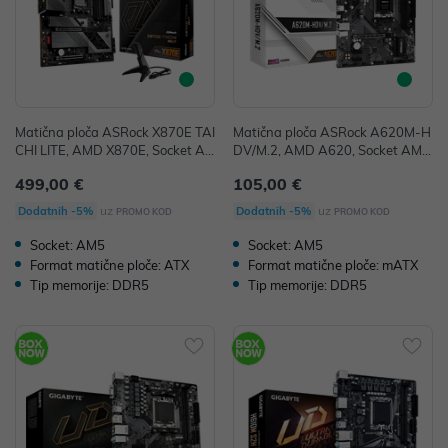
Matična ploča ASRock X870E TAI
Matična ploča ASRock A620M-H
CHI LITE, AMD X870E, Socket A
DV/M.2, AMD A620, Socket AM5,
M5, ATX, DDR5
mATX, DDR5
499,00 €
105,00 €
uz
uz
Dodatnih -5%
Dodatnih -5%
PROMO KOD
PROMO KOD
Socket: AM5
Socket: AM5
Format matične ploče: ATX
Format matične ploče: mATX
Tip memorije: DDR5
Tip memorije: DDR5