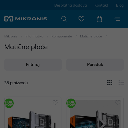
Besplatna dostava
Kontakt
Blog
Mikronis
Informatika
Komponente
Matične ploče
Matične ploče
Filtriraj
Poredak
35
proizvoda