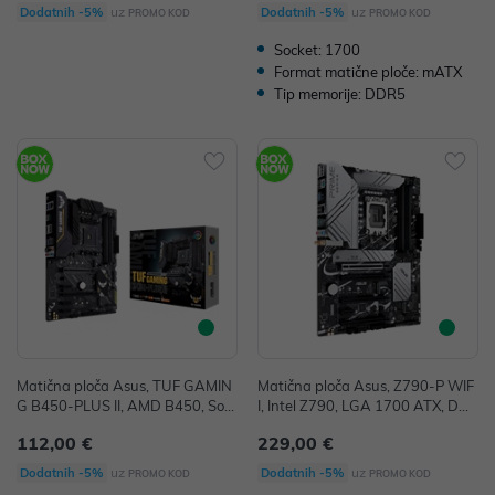
uz
uz
Dodatnih -5%
Dodatnih -5%
PROMO KOD
PROMO KOD
Socket: 1700
Format matične ploče: mATX
Tip memorije: DDR5
Matična ploča Asus, TUF GAMIN
Matična ploča Asus, Z790-P WIF
G B450-PLUS II, AMD B450, Soc
I, Intel Z790, LGA 1700 ATX, DD
ket AM4, ATX, DDR4
R5
112,00 €
229,00 €
uz
uz
Dodatnih -5%
Dodatnih -5%
PROMO KOD
PROMO KOD