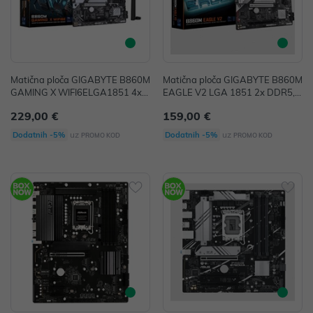
Matična ploča GIGABYTE B860M
Matična ploča GIGABYTE B860M
GAMING X WIFI6ELGA1851 4xD
EAGLE V2 LGA 1851 2x DDR5,
DR5 ATX HDMI DP USB WIFI MB
mATX
229,00 €
159,00 €
uz
uz
Dodatnih -5%
Dodatnih -5%
PROMO KOD
PROMO KOD