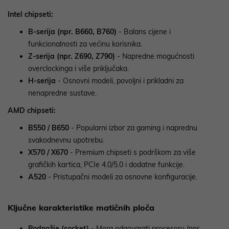
Intel chipseti:
B-serija (npr. B660, B760)
- Balans cijene i
funkcionalnosti za većinu korisnika.
Z-serija (npr. Z690, Z790)
- Napredne mogućnosti
overclockinga i više priključaka.
H-serija
- Osnovni modeli, povoljni i prikladni za
nenapredne sustave.
AMD chipseti:
B550 / B650
- Popularni izbor za gaming i naprednu
svakodnevnu upotrebu.
X570 / X670
- Premium chipseti s podrškom za više
grafičkih kartica, PCIe 4.0/5.0 i dodatne funkcije.
A520
- Pristupačni modeli za osnovne konfiguracije.
Ključne karakteristike matičnih ploča
Podnožje (socket)
- Mora odgovarati procesoru (npr.