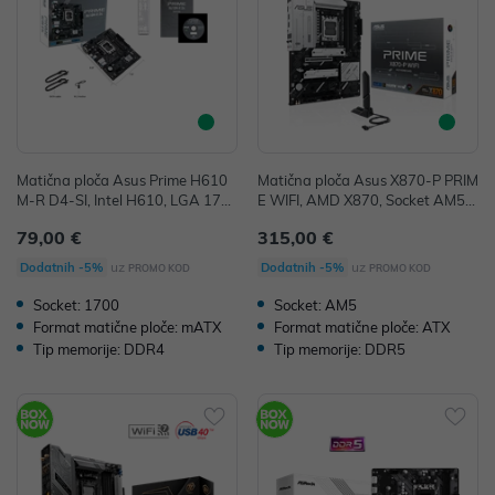
Matična ploča Asus Prime H610
Matična ploča Asus X870-P PRIM
M-R D4-SI, Intel H610, LGA 170
E WIFI, AMD X870, Socket AM5,
0, mATX, DDR4
ATX, DDR5
79,00 €
315,00 €
uz
uz
Dodatnih -5%
Dodatnih -5%
PROMO KOD
PROMO KOD
Socket: 1700
Socket: AM5
Format matične ploče: mATX
Format matične ploče: ATX
Tip memorije: DDR4
Tip memorije: DDR5