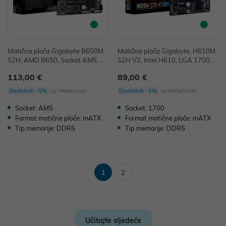
Matična ploča Gigabyte B650M
Matična ploča Gigabyte, H610M
S2H, AMD B650, Socket AM5, m
S2H V2, Intel H610, LGA 1700, m
ATX, DDR5
ATX, DDR5
113,00 €
89,00 €
uz
uz
Dodatnih -5%
Dodatnih -5%
PROMO KOD
PROMO KOD
Socket: AM5
Socket: 1700
Format matične ploče: mATX
Format matične ploče: mATX
Tip memorije: DDR5
Tip memorije: DDR5
1
2
Učitajte sljedeće