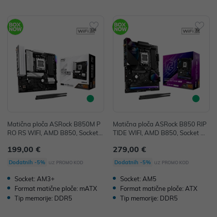
Matična ploča ASRock B850M P
Matična ploča ASRock B850 RIP
RO RS WIFI, AMD B850, Socket
TIDE WIFI, AMD B850, Socket A
AM5, mATX, DDR5
M5, ATX, DDR5
199,00 €
279,00 €
uz
uz
Dodatnih -5%
Dodatnih -5%
PROMO KOD
PROMO KOD
Socket: AM3+
Socket: AM5
Format matične ploče: mATX
Format matične ploče: ATX
Tip memorije: DDR5
Tip memorije: DDR5