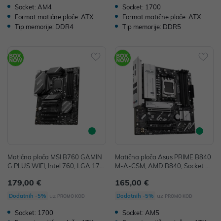
Socket: AM4
Socket: 1700
Format matične ploče: ATX
Format matične ploče: ATX
Tip memorije: DDR4
Tip memorije: DDR5
Matična ploča MSI B760 GAMIN
Matična ploča Asus PRIME B840
G PLUS WIFI, Intel 760, LGA 170
M-A-CSM, AMD B840, Socket A
0, ATX, DDR4
M5, mATX, DDR5
179,00 €
165,00 €
uz
uz
Dodatnih -5%
Dodatnih -5%
PROMO KOD
PROMO KOD
Socket: 1700
Socket: AM5