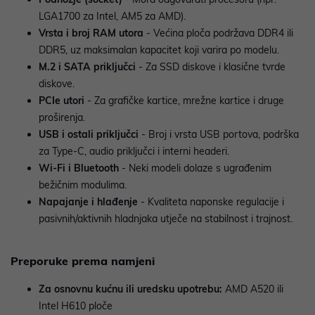
LGA1700 za Intel, AM5 za AMD).
Vrsta i broj RAM utora
- Većina ploča podržava DDR4 ili
DDR5, uz maksimalan kapacitet koji varira po modelu.
M.2 i SATA priključci
- Za SSD diskove i klasične tvrde
diskove.
PCIe utori
- Za grafičke kartice, mrežne kartice i druge
proširenja.
USB i ostali priključci
- Broj i vrsta USB portova, podrška
za Type-C, audio priključci i interni headeri.
Wi-Fi i Bluetooth
- Neki modeli dolaze s ugrađenim
bežičnim modulima.
Napajanje i hlađenje
- Kvaliteta naponske regulacije i
pasivnih/aktivnih hladnjaka utječe na stabilnost i trajnost.
Preporuke prema namjeni
Za osnovnu kućnu ili uredsku upotrebu:
AMD A520 ili
Intel H610 ploče