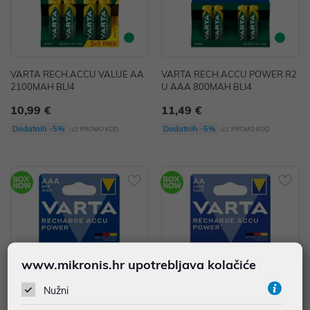
VARTA RECH.ACCU VALUE AA
VARTA RECH.ACCU POWER R2
2100MAH BLI4
U AAA 800MAH BLI4
10,99 €
11,49 €
uz
uz
Dodatnih -5%
Dodatnih -5%
PROMO KOD
PROMO KOD
www.mikronis.hr upotrebljava kolačiće
Nužni