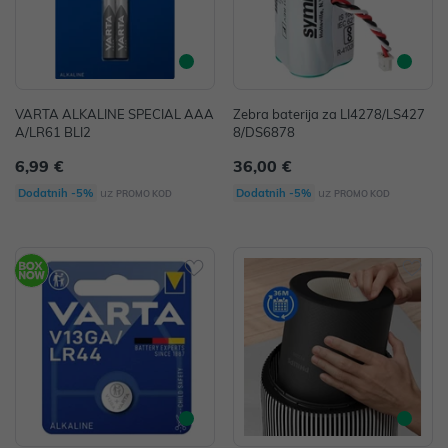
VARTA ALKALINE SPECIAL AAA
Zebra baterija za LI4278/LS427
A/LR61 BLI2
8/DS6878
6,99 €
36,00 €
uz
uz
Dodatnih -5%
Dodatnih -5%
PROMO KOD
PROMO KOD