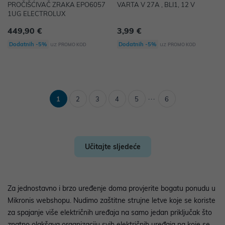
PROČIŠĆIVAČ ZRAKA EPO6057
VARTA V 27A , BLI1, 12 V
1UG ELECTROLUX
449,90 €
3,99 €
uz
uz
Dodatnih -5%
Dodatnih -5%
PROMO KOD
PROMO KOD
...
1
2
3
4
5
6
Učitajte sljedeće
Za jednostavno i brzo uređenje doma provjerite bogatu ponudu u
Mikronis webshopu. Nudimo zaštitne strujne letve koje se koriste
za spajanje više električnih uređaja na samo jedan priključak što
znatno olakšava organizaciju svih električnih uređaja na koje se