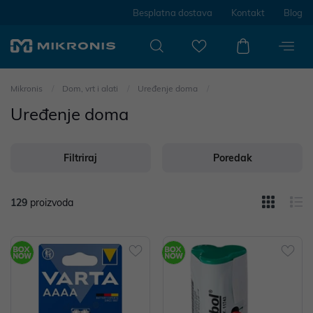
Besplatna dostava
Kontakt
Blog
Mikronis
Dom, vrt i alati
Uređenje doma
Uređenje doma
Filtriraj
Poredak
129
proizvoda