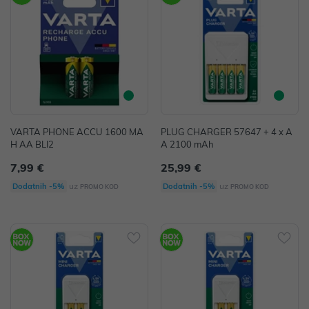
VARTA PHONE ACCU 1600 MA
PLUG CHARGER 57647 + 4 x A
H AA BLI2
A 2100 mAh
7,99 €
25,99 €
uz
uz
Dodatnih -5%
Dodatnih -5%
PROMO KOD
PROMO KOD