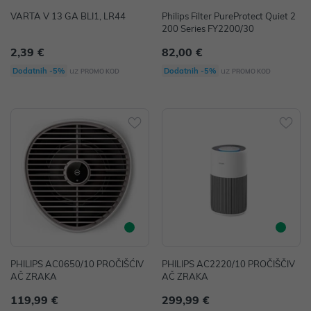
VARTA V 13 GA BLI1, LR44
Philips Filter PureProtect Quiet 2
200 Series FY2200/30
2,39 €
82,00 €
uz
uz
Dodatnih -5%
Dodatnih -5%
PROMO KOD
PROMO KOD
PHILIPS AC0650/10 PROČIŠĆIV
PHILIPS AC2220/10 PROČIŠČIV
AČ ZRAKA
AČ ZRAKA
119,99 €
299,99 €