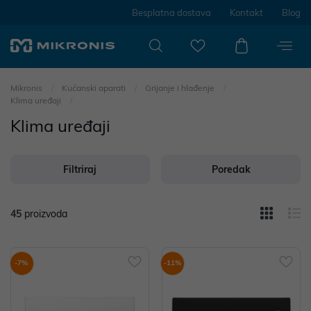
Besplatna dostava
Kontakt
Blog
Mikronis
Kućanski aparati
Grijanje i hlađenje
Klima uređaji
Klima uređaji
Filtriraj
Poredak
45
proizvoda
-7%
-11%