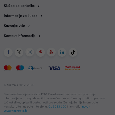
Služba za korisnike
Informacije za kupce
Saznajte više
Kontakt informacije
© Mikronis 2012-2026
Sve navedene cijene sadrže PDV. Pokušavamo osigurati što preciznije
informacije, ali zbog tehnoloških ograničenja ne možemo garantirati potpunu
točnost slika, opisa ili dostupnosti proizvoda. Za najažurnije informacije
kontaktirajte nas putem telefona:
01 3033 100
ili e-maila:
nova-
cesta@mikronis.hr
.