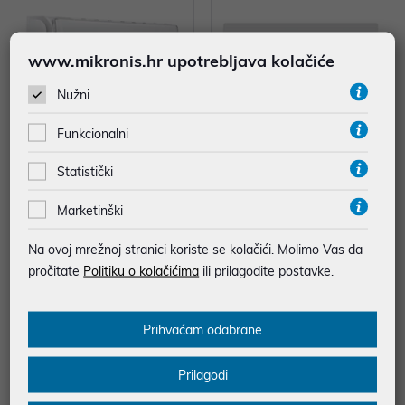
www.mikronis.hr upotrebljava kolačiće
Nužni
Funkcionalni
Haier Tundra Plus AS50TDDHR
Haier Flexis Plus Wi-Fi AS35S2S
Statistički
A-THC-5,0/5,2 KW-set
F1FA-WH -bijela mat-3,5/4,2 K
W-set
929,00 €
769,00 €
Marketinški
Na ovoj mrežnoj stranici koriste se kolačići. Molimo Vas da
Energetski razred: A++
Energetski razred: A+++
pročitate
Politiku o kolačićima
ili prilagodite postavke.
Prihvaćam odabrane
Prilagodi