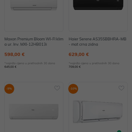
Maxon Premium Bloom WI-FI klim
Haier Serene AS35SBBHRA-MB
a ur. Inv. MXI-12HB013i
- mat crna zidna
598,00 €
629,00 €
*najniža cijena u prethodnih 30 dana
*najniža cijena u prethodnih 30 dana
645,00 €
709,00 €
-9%
-10%