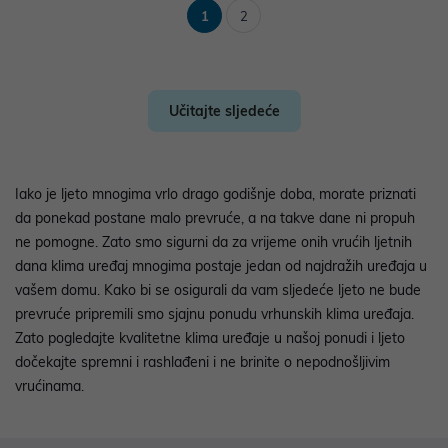
1
2
Učitajte sljedeće
Iako je ljeto mnogima vrlo drago godišnje doba, morate priznati
da ponekad postane malo prevruće, a na takve dane ni propuh
ne pomogne. Zato smo sigurni da za vrijeme onih vrućih ljetnih
dana klima uređaj mnogima postaje jedan od najdražih uređaja u
vašem domu. Kako bi se osigurali da vam sljedeće ljeto ne bude
prevruće pripremili smo sjajnu ponudu vrhunskih klima uređaja.
Zato pogledajte kvalitetne klima uređaje u našoj ponudi i ljeto
dočekajte spremni i rashlađeni i ne brinite o nepodnošljivim
vrućinama.