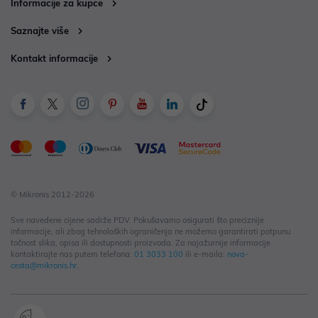
Informacije za kupce
Saznajte više
Kontakt informacije
© Mikronis 2012-2026
Sve navedene cijene sadrže PDV. Pokušavamo osigurati što preciznije
informacije, ali zbog tehnoloških ograničenja ne možemo garantirati potpunu
točnost slika, opisa ili dostupnosti proizvoda. Za najažurnije informacije
kontaktirajte nas putem telefona:
01 3033 100
ili e-maila:
nova-
cesta@mikronis.hr
.