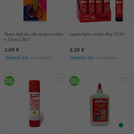
Škare Apli cik-cak vijugave zelen
Ljepilo Apli u sticku 40g 12147
e 13cm 12817
2,00 €
2,20 €
uz
uz
Dodatnih -5%
Dodatnih -5%
PROMO KOD
PROMO KOD