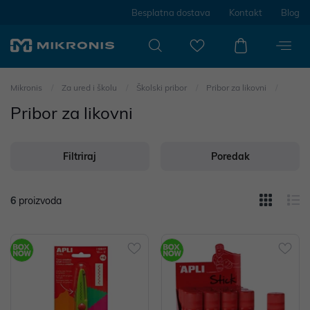
Besplatna dostava
Kontakt
Blog
Mikronis
Za ured i školu
Školski pribor
Pribor za likovni
Pribor za likovni
Filtriraj
Poredak
6
proizvoda