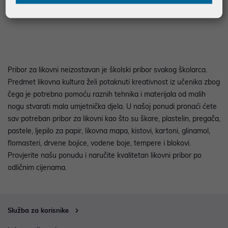
uz
uz
Dodatnih -5%
Dodatnih -5%
PROMO KOD
PROMO KOD
Pribor za likovni neizostavan je školski pribor svakog školarca.
Predmet likovna kultura želi potaknuti kreativnost iz učenika zbog
čega je potrebno pomoću raznih tehnika i materijala od malih
nogu stvarati mala umjetnička djela. U našoj ponudi pronaći ćete
sav potreban pribor za likovni kao što su škare, plastelin, pregača,
pastele, ljepilo za papir, likovna mapa, kistovi, kartoni, glinamol,
flomasteri, drvene bojice, vodene boje, tempere i blokovi.
Provjerite našu ponudu i naručite kvalitetan likovni pribor po
odličnim cijenama.
Služba za korisnike