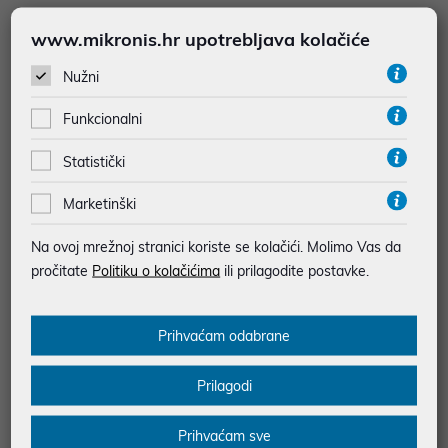
Ljepilo Apli u sticku 10g 12145
Ljepilo Apli bijelo u tubi 250g 128
www.mikronis.hr upotrebljava kolačiće
50
1,20 €
4,50 €
Nužni
uz
uz
Dodatnih -5%
Dodatnih -5%
PROMO KOD
PROMO KOD
Funkcionalni
Statistički
Marketinški
Na ovoj mrežnoj stranici koriste se kolačići. Molimo Vas da
pročitate
Politiku o kolačićima
ili prilagodite postavke.
Prihvaćam odabrane
Ljepilo Apli bijelo 1000g 12851
Jastučić Apli bijeli samoljepljivi 75
Prilagodi
g 75/1 11803
14,50 €
3,50 €
Prihvaćam sve