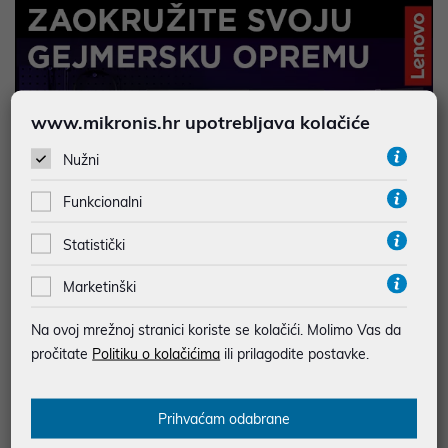
www.mikronis.hr upotrebljava kolačiće
Nužni
Funkcionalni
Statistički
Marketinški
Na ovoj mrežnoj stranici koriste se kolačići. Molimo Vas da
pročitate
Politiku o kolačićima
ili prilagodite postavke.
Prihvaćam odabrane