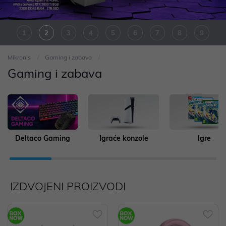
1
2
3
4
5
6
7
8
9
Mikronis
Gaming i zabava
10
Gaming i zabava
Deltaco Gaming
Igraće konzole
Igre
IZDVOJENI PROIZVODI