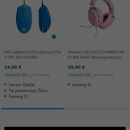
Miš Logitech G102 Lightsync Pla
Slušalice DELTACO GAMING PIN
vi P/N: 910-005801
K LINE PH85 Stereo gaming hea
dset, 57mm drivers, pink
34,99 €
39,90 €
uz
uz
Dodatnih -5%
Dodatnih -5%
PROMO KOD
PROMO KOD
Senzor: Optički
Gaming: D
Tip povezivanja: Žično
Gaming: D