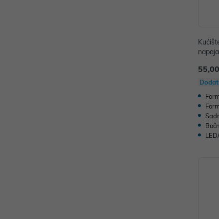
Kućišt
napaja
CC560
55,00
Dodat
Form
Form
Sadr
Bočn
LED/