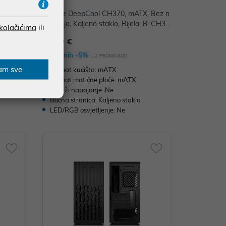
, Bez n
Kućište DeepCool CH370, mATX, Bez n
 R-CH370
apajanja, Kaljeno staklo, Bijela, R-CH37
 kolačićima
ili
0-WHNAM1-G-1
65,00 €
Dodatnih -5%
uz
PROMO KOD
am sve
Format kućišta: mATX
Format matične ploče: mATX
Sadrži napajanje: Ne
Bočna stranica: Kaljeno staklo
LED/RGB osvjetljenje: Ne