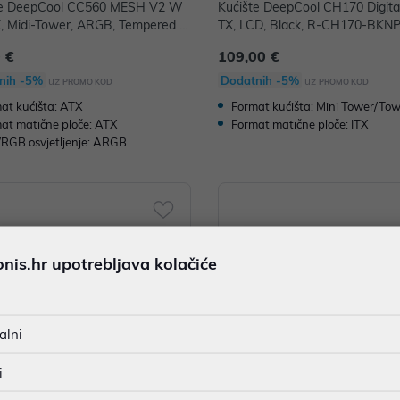
te DeepCool CC560 MESH V2 W
Kućište DeepCool CH170 Digital
, Midi-Tower, ARGB, Tempered G
TX, LCD, Black, R-CH170-BKN
 White, R-CC560-WHAMA4-G-2
 €
109,00 €
nih -5%
Dodatnih -5%
uz
uz
PROMO KOD
PROMO KOD
at kućišta: ATX
Format kućišta: Mini Tower/To
at matične ploče: ATX
Format matične ploče: ITX
RGB osvjetljenje: ARGB
is.hr upotrebljava kolačiće
alni
i