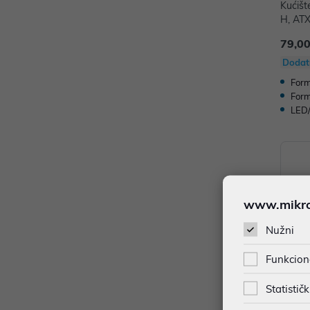
Kućiš
H, ATX
lass,
79,00
Dodat
Form
Form
LED/
www.mikron
Nužni
Funkcion
Statističk