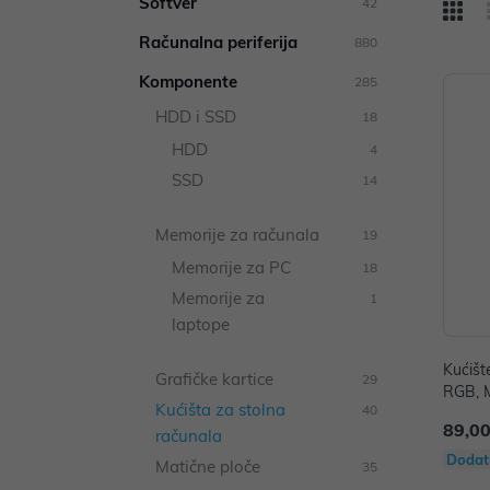
Softver
42
Računalna periferija
880
Komponente
285
HDD i SSD
18
HDD
4
SSD
14
Memorije za računala
19
Memorije za PC
18
Memorije za
1
laptope
Kućiš
Grafičke kartice
29
RGB, M
Kućišta za stolna
40
N: R-
89,00
računala
Dodat
Matične ploče
35