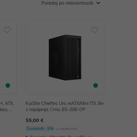
Poredaj po relevantnosti
H, ATX,
Kućište Chieftec Uni, mATX/Mini ITX, Be
lass, W
z napajanja, Crna, BS-20B-OP
55,00 €
Dodatnih -5%
uz
PROMO KOD