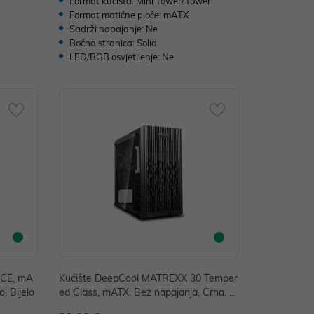
Format kućišta: Mini Tower/Tower
Format matične ploče: mATX
Sadrži napajanje: Ne
Bočna stranica: Solid
LED/RGB osvjetljenje: Ne
ICE, mA
Kućište DeepCool MATREXX 30 Temper
, Bijelo
ed Glass, mATX, Bez napajanja, Crna, D
P-MATX-MATREXX30