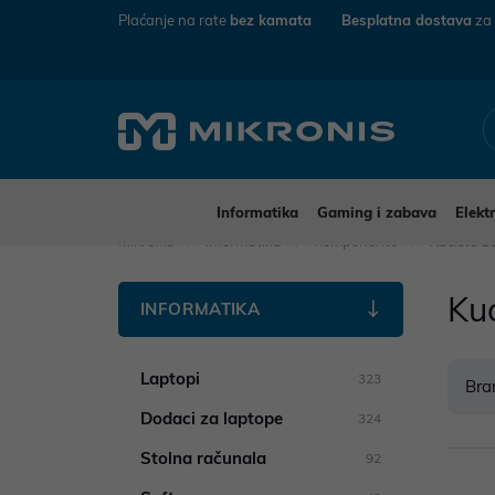
Plaćanje na rate
bez kamata
Besplatna dostava
za
Informatika
Gaming i zabava
Elekt
Mikronis
Informatika
Komponente
Kućišta z
Ku
INFORMATIKA
Laptopi
323
Bra
Dodaci za laptope
324
Stolna računala
92