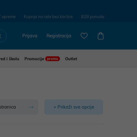
T opreme
Kupnja na rate bez kartice
B2B ponuda
Prijava
Registracija
red i školu
Promocije
Outlet
promo
stranica
+ Prikaži sve opcije