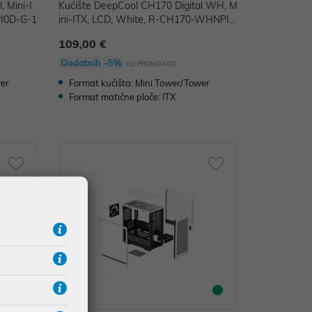
, Mini-I
Kućište DeepCool CH170 Digital WH, M
PI0D-G-1
ini-ITX, LCD, White, R-CH170-WHNPI0
D-G-1
109,00 €
Dodatnih -5%
uz
PROMO KOD
wer
Format kućišta: Mini Tower/Tower
Format matične ploče: ITX