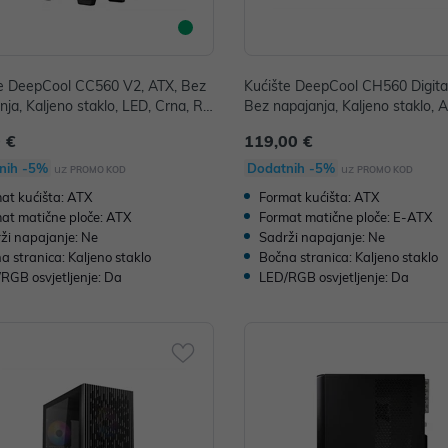
e DeepCool CC560 V2, ATX, Bez
Kućište DeepCool CH560 Digital
nja, Kaljeno staklo, LED, Crna, R-
Bez napajanja, Kaljeno staklo, 
-BKGAA4-G-2
na, R-CH560-BKAPE4D-G-1
 €
119,00 €
nih -5%
Dodatnih -5%
uz
uz
PROMO KOD
PROMO KOD
at kućišta: ATX
Format kućišta: ATX
at matične ploče: ATX
Format matične ploče: E-ATX
ži napajanje: Ne
Sadrži napajanje: Ne
a stranica: Kaljeno staklo
Bočna stranica: Kaljeno staklo
RGB osvjetljenje: Da
LED/RGB osvjetljenje: Da