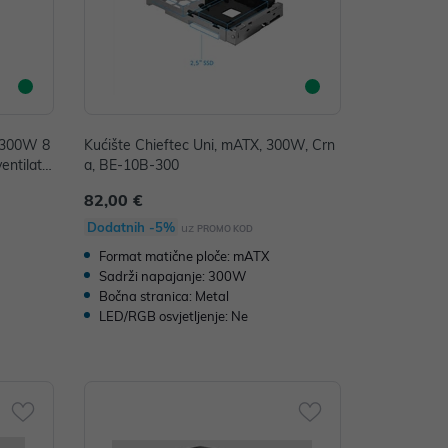
, 300W 8
Kućište Chieftec Uni, mATX, 300W, Crn
entilato
a, BE-10B-300
82,00 €
Dodatnih -5%
uz
PROMO KOD
Format matične ploče: mATX
Sadrži napajanje: 300W
Bočna stranica: Metal
LED/RGB osvjetljenje: Ne