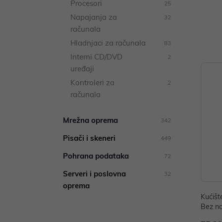
Procesori
25
Napajanja za
32
računala
Hladnjaci za računala
83
Interni CD/DVD
2
uređaji
Kontroleri za
2
računala
Mrežna oprema
342
Pisači i skeneri
449
Pohrana podataka
72
Serveri i poslovna
32
oprema
Kućiš
Bez na