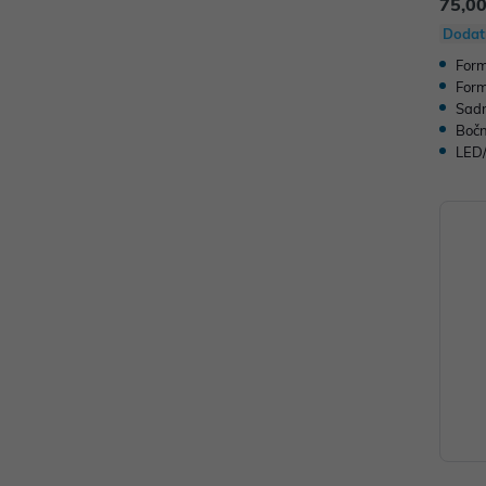
75,00
Dodat
Form
Form
Sadr
Bočn
LED/