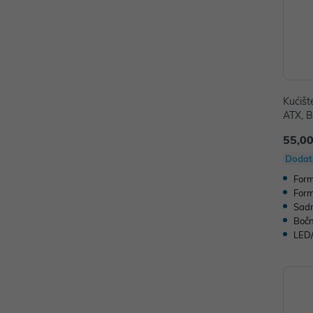
Kućiš
ATX, B
B, Cr
55,00
Dodat
Form
Form
Sadr
Bočn
LED/