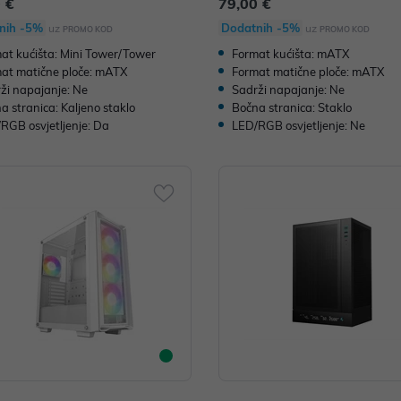
 €
79,00 €
nih -5%
Dodatnih -5%
uz
uz
PROMO KOD
PROMO KOD
at kućišta: Mini Tower/Tower
Format kućišta: mATX
at matične ploče: mATX
Format matične ploče: mATX
ži napajanje: Ne
Sadrži napajanje: Ne
a stranica: Kaljeno staklo
Bočna stranica: Staklo
RGB osvjetljenje: Da
LED/RGB osvjetljenje: Ne