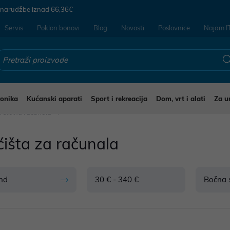
 narudžbe iznad
66,36€
Servis
Poklon bonovi
Blog
Novosti
Poslovnice
Najam I
ronika
Kućanski aparati
Sport i rekreacija
Dom, vrt i alati
Za u
a stolna računala
ćišta za računala
nd
30 € - 340 €
Bočna 