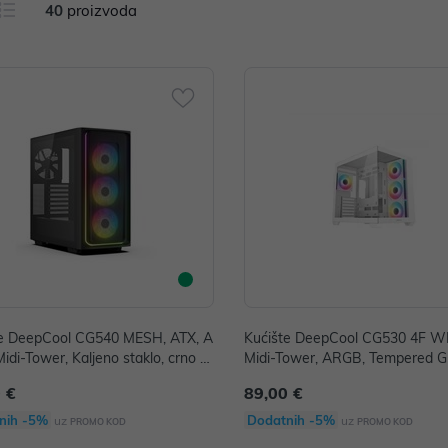
40
proizvoda
te DeepCool CG540 MESH, ATX, A
Kućište DeepCool CG530 4F W
idi-Tower, Kaljeno staklo, crno P/
Midi-Tower, ARGB, Tempered G
CG540-BKAGE4-E-2
hite
 €
89,00 €
nih -5%
Dodatnih -5%
uz
uz
PROMO KOD
PROMO KOD