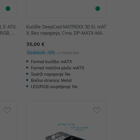
, E-ATX,
Kućište DeepCool MATREXX 30 SI, mAT
ARGB, Cr
X, Bez napajanja, Crna, DP-MATX-MAT
REXX30-SI
35,00 €
Dodatnih -5%
uz
PROMO KOD
Format kućišta: mATX
Format matične ploče: mATX
Sadrži napajanje: Ne
Bočna stranica: Metal
LED/RGB osvjetljenje: Ne