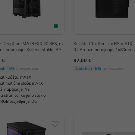
te DeepCool MATREXX 40 3FS, m
Kućište Chieftec Uni BS mATX
ez napajanja, Kaljeno staklo, RG
0+ Bronze napajanje, 1×80mm v
na, DP-MATX-MATREXX40-3FS
r, crno (BS-10B-300)
 €
97,00 €
nih -5%
Dodatnih -5%
uz
uz
PROMO KOD
PROMO KOD
at kućišta: mATX
at matične ploče: mATX
ži napajanje: Ne
a stranica: Kaljeno staklo
RGB osvjetljenje: Da