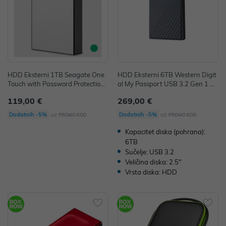
HDD Eksterni 1TB Seagate One
HDD Eksterni 6TB Western Digit
Touch with Password Protection
al My Passport USB 3.2 Gen 1 Si
USB 3.0, Srebrni
vi, WDBY3J0060BGY-WESN
119,00 €
269,00 €
uz
uz
Dodatnih -5%
Dodatnih -5%
PROMO KOD
PROMO KOD
Kapacitet diska (pohrana):
6TB
Sučelje: USB 3.2
Veličina diska: 2.5"
Vrsta diska: HDD