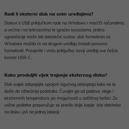
Radi li eksterni disk na svim uređajima?
Diskovi s USB priključkom rade na Windows i macOS računalima,
a većina i na televizorima te igraćim konzolama. Jedino
ograničenje može biti datotečni sustav: disk formatiran za
Windows možda će na drugom uređaju trebati ponovno
formatirati. Provjerite i vrstu priključka, noviji uređaji sve češće
koriste USB-C.
Kako produljiti vijek trajanja eksternog diska?
Disk uvijek odspajajte opcijom sigurnog uklanjanja kako ne bi
došlo do oštećenja podataka. Čuvajte ga od padova, vlage i
ekstremnih temperatura, po mogućnosti u zaštitnoj torbici. Za
važne podatke preporučuje se pravilo dvije kopije: ista datoteka
na disku i još na jednoj lokaciji.