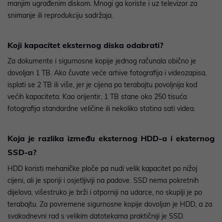
manjim ugrađenim diskom. Mnogi ga koriste i uz televizor za
snimanje ili reprodukciju sadržaja.
Koji kapacitet eksternog diska odabrati?
Za dokumente i sigurnosne kopije jednog računala obično je
dovoljan 1 TB. Ako čuvate veće arhive fotografija i videozapisa,
isplati se 2 TB ili više, jer je cijena po terabajtu povoljnija kod
većih kapaciteta. Kao orijentir, 1 TB stane oko 250 tisuća
fotografija standardne veličine ili nekoliko stotina sati videa.
Koja je razlika između eksternog HDD-a i eksternog
SSD-a?
HDD koristi mehaničke ploče pa nudi velik kapacitet po nižoj
cijeni, ali je sporiji i osjetljiviji na padove. SSD nema pokretnih
dijelova, višestruko je brži i otporniji na udarce, no skuplji je po
terabajtu. Za povremene sigurnosne kopije dovoljan je HDD, a za
svakodnevni rad s velikim datotekama praktičniji je SSD.