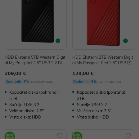
HDD Eksterni 5TB Western Digit
HDD Eksterni 2TB Western Digit
al My Passport 2.5" USB 3.2 Blac
al My Passport Red 2.5" USB P/
k P/N: WDBPKJ0050BBK-WESN
N: WDBYVG0020BRD-WESN
209,00 €
129,00 €
uz
uz
Dodatnih -5%
Dodatnih -5%
PROMO KOD
PROMO KOD
Kapacitet diska (pohrana):
Kapacitet diska (pohrana):
5TB
2TB
Sučelje: USB 3.2
Sučelje: USB 3.2
Veličina diska: 2.5"
Veličina diska: 2.5"
Vrsta diska: HDD
Vrsta diska: HDD