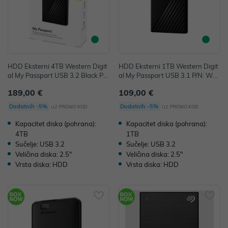
HDD Eksterni 4TB Western Digit
HDD Eksterni 1TB Western Digit
al My Passport USB 3.2 Black P/
al My Passport USB 3.1 P/N: WD
N: WDBPKJ0040BBK-WESN
BYVG0010BBK-WESN
189,00 €
109,00 €
uz
uz
Dodatnih -5%
Dodatnih -5%
PROMO KOD
PROMO KOD
Kapacitet diska (pohrana):
Kapacitet diska (pohrana):
4TB
1TB
Sučelje: USB 3.2
Sučelje: USB 3.2
Veličina diska: 2.5"
Veličina diska: 2.5"
Vrsta diska: HDD
Vrsta diska: HDD