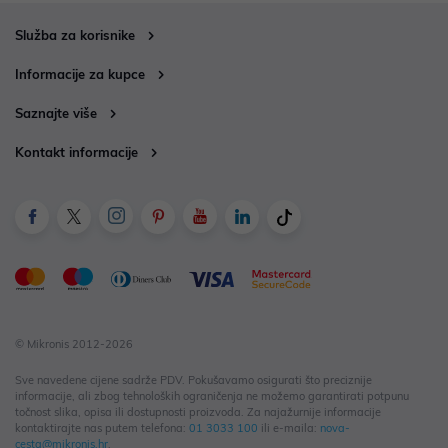
Služba za korisnike
Informacije za kupce
Saznajte više
Kontakt informacije
© Mikronis 2012-2026
Sve navedene cijene sadrže PDV. Pokušavamo osigurati što preciznije
informacije, ali zbog tehnoloških ograničenja ne možemo garantirati potpunu
točnost slika, opisa ili dostupnosti proizvoda. Za najažurnije informacije
kontaktirajte nas putem telefona:
01 3033 100
ili e-maila:
nova-
cesta@mikronis.hr
.