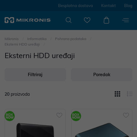
Besplatna dostava
Kontakt
Blog
Mikronis
Informatika
Pohrana podataka
Eksterni HDD uređaji
Eksterni HDD uređaji
Filtriraj
Poredak
20
proizvoda