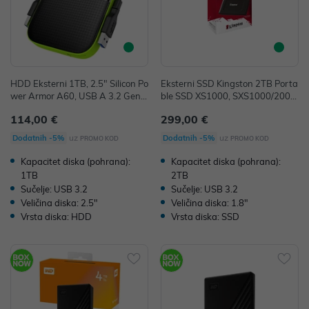
HDD Eksterni 1TB, 2.5" Silicon Po
Eksterni SSD Kingston 2TB Porta
wer Armor A60, USB A 3.2 Gen
ble SSD XS1000, SXS1000/2000
1, SP010TBPHDA60S3K
G
114,00 €
299,00 €
uz
uz
Dodatnih -5%
Dodatnih -5%
PROMO KOD
PROMO KOD
Kapacitet diska (pohrana):
Kapacitet diska (pohrana):
1TB
2TB
Sučelje: USB 3.2
Sučelje: USB 3.2
Veličina diska: 2.5"
Veličina diska: 1.8"
Vrsta diska: HDD
Vrsta diska: SSD