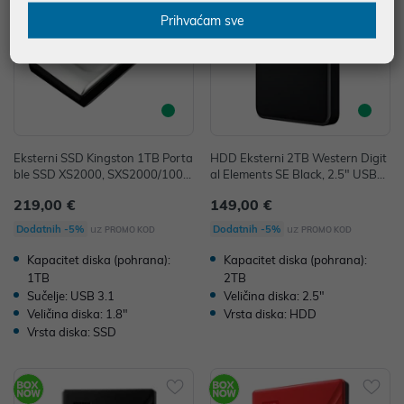
Prihvaćam sve
Eksterni SSD Kingston 1TB Porta
HDD Eksterni 2TB Western Digit
ble SSD XS2000, SXS2000/1000
al Elements SE Black, 2.5" USB3.
G
0 P/N: WDBEPK0020BBK
219,00 €
149,00 €
uz
uz
Dodatnih -5%
Dodatnih -5%
PROMO KOD
PROMO KOD
Kapacitet diska (pohrana):
Kapacitet diska (pohrana):
1TB
2TB
Sučelje: USB 3.1
Veličina diska: 2.5"
Veličina diska: 1.8"
Vrsta diska: HDD
Vrsta diska: SSD