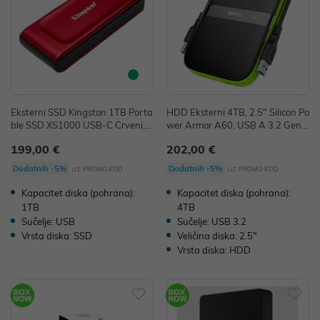
Eksterni SSD Kingston 1TB Porta
HDD Eksterni 4TB, 2.5" Silicon Po
ble SSD XS1000 USB-C Crveni, S
wer Armor A60, USB A 3.2 Gen
XS1000R/1000G
1, SP040TBPHDA60S3K
199,00 €
202,00 €
uz
uz
Dodatnih -5%
Dodatnih -5%
PROMO KOD
PROMO KOD
Kapacitet diska (pohrana):
Kapacitet diska (pohrana):
1TB
4TB
Sučelje: USB
Sučelje: USB 3.2
Vrsta diska: SSD
Veličina diska: 2.5"
Vrsta diska: HDD