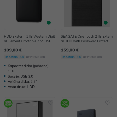
HDD Eksterni 1TB Western Digit
SEAGATE One Touch 2TB Extern
al Elements Portable 2.5" USB 3.
al HDD with Password Protection
0 5400rpm 8MB P/N: WDBUZG0
Black
109,00 €
159,00 €
010BBK
uz
uz
Dodatnih -5%
Dodatnih -5%
PROMO KOD
PROMO KOD
Kapacitet diska (pohrana):
1TB
Sučelje: USB 3.0
Veličina diska: 2.5"
Vrsta diska: HDD