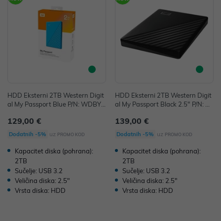
HDD Eksterni 2TB Western Digit
HDD Eksterni 2TB Western Digit
al My Passport Blue P/N: WDBYV
al My Passport Black 2.5" P/N: W
G0020BBL-WESN
DBYVG0020BBK-WESN
129,00 €
139,00 €
uz
uz
Dodatnih -5%
Dodatnih -5%
PROMO KOD
PROMO KOD
Kapacitet diska (pohrana):
Kapacitet diska (pohrana):
2TB
2TB
Sučelje: USB 3.2
Sučelje: USB 3.2
Veličina diska: 2.5"
Veličina diska: 2.5"
Vrsta diska: HDD
Vrsta diska: HDD