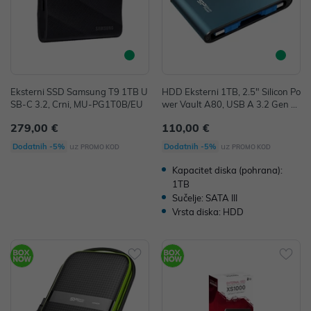
Eksterni SSD Samsung T9 1TB U
HDD Eksterni 1TB, 2.5" Silicon Po
SB-C 3.2, Crni, MU-PG1T0B/EU
wer Vault A80, USB A 3.2 Gen 1,
SP010TBPHDA80S3B
279,00 €
110,00 €
uz
uz
Dodatnih -5%
Dodatnih -5%
PROMO KOD
PROMO KOD
Kapacitet diska (pohrana):
1TB
Sučelje: SATA III
Vrsta diska: HDD