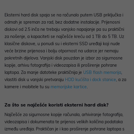
Eksterni hard disk spaja se na računalo putem USB priključka i
odmah je spreman za rad, bez dodatne instalacije. Prijenosni
diskovi od 2.5 inča ne trebaju vanjsko napajanje pa su praktični
za nošenje, a kapaciteti se najčešće kreću od 1 TB do 5 TB. Uz
klasične diskove, u ponudi su i eksterni SSD uređaji koji nude
veće brzine prijenosa i bolju otpornost na udarce jer nemaju
pokretnih dijelova. Vanjski disk pouzdan je izbor za sigurnosne
kopije, arhivu fotografija i videozapisa ili proširenje pohrane
laptopa. Za manje datoteke praktičnija je
USB flash memorija
,
vlastiti disk u vanjski pretvaraju
HDD kućišta i dock stanice
, a za
kamere i mobitele tu su
memorijske kartice
.
Za što se najčešće koristi eksterni hard disk?
Najčešće za sigurnosne kopije računala, arhiviranje fotografija,
videozapisa i dokumenata te prijenos velikih količina podataka
između uređaja. Praktičan je i kao proširenje pohrane laptopa s