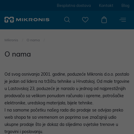
Besplatna dostava
Kontakt
Blog
Mikronis
O nama
O nama
Od svog osnivanja 2001. godine, poduzeće Mikronis d.o.o. postalo
je jedan od lidera na tržištu tehnike u Hrvatskoj. Od male trgovine
u Lastovskoj 23, poduzeće je naraslo u jednog od najprestižnijih
prodavača sa velikom ponudom računala i opreme, potrošačke
elektronike, uredskog materijala, bijele tehnike.
I na samome početku našeg rada dio prodaje se odvijao preko
web shopa te sa vremenom on poprima sve značajniji udio
ukupne prodaje što je dokaz da slijedimo svjetske trenove u
trgovini i poslovanju.