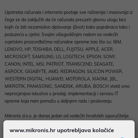
Upotreba računala i interneta postaje sve raširenija i masovnija iz
čega se da zaključiti da će računala preuzeti glavnu ulogu bez
kojih će biti nezamislivo djelovanje (život) kako pojedinaca tako i
poduzeća u cjelini. Svojim višegodišnjim radom sa vodećih
svjetskim proizvođačima računalne opreme kao što su: IBM,
LENOVO, HP, TOSHIBA, DELL, FUJITSU, APPLE, ACER,
MICROSOFT, SAMSUNG, LG, LOGITECH, EPSON, SONY,
CANON, INTEL, MSI, PATRIOT, TRANSCEND, SEAGATE,
ASROCK, GIGABYTE, AMD, REDRAGON, SILICON POWER,
WESTERN DIGITAL, HUAWEI, MOTOROLA, XIAOMI, JBL,
MIKROTIK, PANASONIC, SANDISK, ARUBA, BOSCH stekli smo
neprocjenjiva iskustva u prodaji, implementaciji i servisu IT
opreme koja nam pomažu u daljnjem radu i poslovanju.
Mikronis d.o.o. je danas jedan od vodećih hrvatskih isporučitelja
računala i opreme te partner na čiju se podršku možete osloniti
www.mikronis.hr upotrebljava kolačiće
(ovlašteni servis, stručno i školovano osoblje).