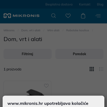
Besplatna dostava
Kontakt
Blog
Mikronis
Dom, vrt i alati
Vrtni alati
Robotske kosilice
Dom, vrt i alati
Filtriraj
Poredak
1
proizvoda
www.mikronis.hr upotrebljava kolačiće