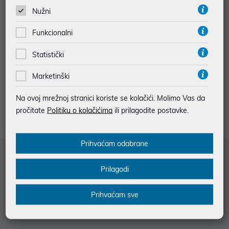
Nužni
Funkcionalni
Statistički
Ecovacs robotska kosilica Goat O
500 Panorama
Marketinški
999,00 €
Na ovoj mrežnoj stranici koriste se kolačići. Molimo Vas da
pročitate
Politiku o kolačićima
ili prilagodite postavke.
Prihvaćam odabrane
Služba za korisnike
Prilagodi
Informacije za kupce
Prihvaćam sve
Saznajte više
Kontakt informacije