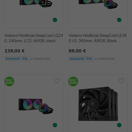
Vodeno Hlađenje DeepCool LQ24
Vodeno Hlađenje DeepCool LE36
0, 240mm, LCD, ARGB, black
0 V2, 360mm, ARGB, Black
139,00 €
89,00 €
uz
uz
Dodatnih -5%
Dodatnih -5%
PROMO KOD
PROMO KOD