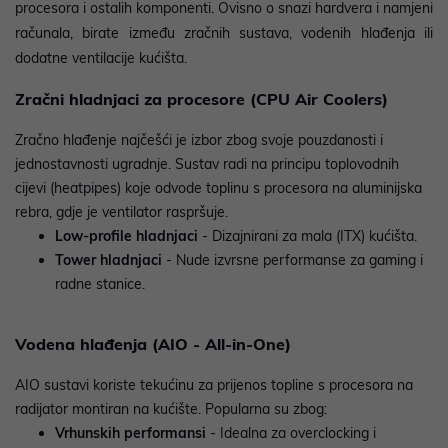
procesora i ostalih komponenti. Ovisno o snazi hardvera i namjeni
računala, birate između zračnih sustava, vodenih hlađenja ili
dodatne ventilacije kućišta.
Zračni hladnjaci za procesore (CPU Air Coolers)
Zračno hlađenje najčešći je izbor zbog svoje pouzdanosti i
jednostavnosti ugradnje. Sustav radi na principu toplovodnih
cijevi (heatpipes) koje odvode toplinu s procesora na aluminijska
rebra, gdje je ventilator raspršuje.
Low-profile hladnjaci
- Dizajnirani za mala (ITX) kućišta.
Tower hladnjaci
- Nude izvrsne performanse za gaming i
radne stanice.
Vodena hlađenja (AIO - All-in-One)
AIO sustavi koriste tekućinu za prijenos topline s procesora na
radijator montiran na kućište. Popularna su zbog:
Vrhunskih performansi
- Idealna za overclocking i