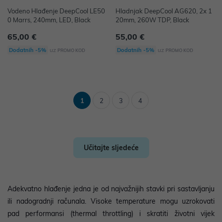
Vodeno Hlađenje DeepCool LE50
Hladnjak DeepCool AG620, 2x 1
0 Marrs, 240mm, LED, Black
20mm, 260W TDP, Black
65,00 €
55,00 €
uz
uz
Dodatnih -5%
Dodatnih -5%
PROMO KOD
PROMO KOD
1
2
3
4
Učitajte sljedeće
Adekvatno hlađenje jedna je od najvažnijih stavki pri sastavljanju
ili nadogradnji računala. Visoke temperature mogu uzrokovati
pad performansi (thermal throttling) i skratiti životni vijek