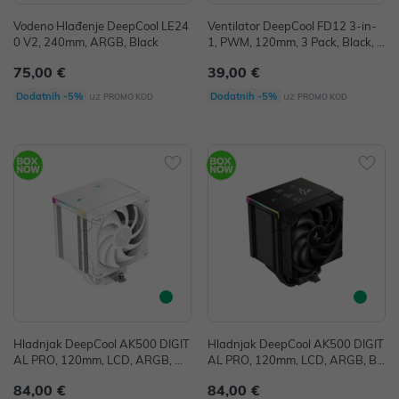
Vodeno Hlađenje DeepCool LE24
Ventilator DeepCool FD12 3-in-
0 V2, 240mm, ARGB, Black
1, PWM, 120mm, 3 Pack, Black, R
-FD12-BKNPN3-G
75,00 €
39,00 €
uz
uz
Dodatnih -5%
Dodatnih -5%
PROMO KOD
PROMO KOD
Hladnjak DeepCool AK500 DIGIT
Hladnjak DeepCool AK500 DIGIT
AL PRO, 120mm, LCD, ARGB, W
AL PRO, 120mm, LCD, ARGB, Bl
hite, R-AK500-WHAPMN-G
ack, R-AK500-BKAPMN-G
84,00 €
84,00 €