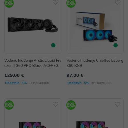
Vodeno hlađenje Arctic Liquid Fre
Vodeno hlađenje Chieftec Iceberg
ezer III 360 PRO Black, ACFRE00
360 RGB
180A
129,00 €
97,00 €
uz
uz
Dodatnih -5%
Dodatnih -5%
PROMO KOD
PROMO KOD