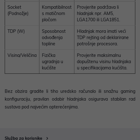
Socket
Kompatibilnost
Provjerite podržava li
(Podnožje)
s matičnom
hladnjak npr. AM5,
pločom
LGA1700 ili LGA1851.
TDP (W)
Sposobnost
Hladnjak mora imati veći
odvođenja
TDP rejting od deklarirane
topline
potrošnje procesora.
Visina/Veličina
Fizička
Provjerite maksimalnu
ugradnja u
dopuštenu visinu hladnjaka
kućište
u specifikacijama kućišta.
Bez obzira gradite li tiho uredsko računalo ili snažnu gaming
konfiguraciju, pravilan odabir hladnjaka osigurava stabilan rad
sustava pod najvećim opterećenjima.
Služba za korisnike