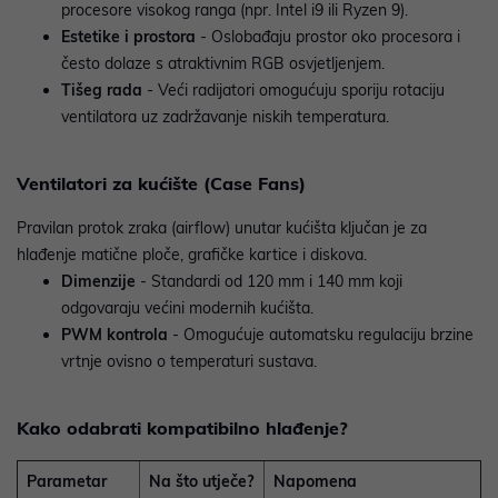
procesore visokog ranga (npr. Intel i9 ili Ryzen 9).
Estetike i prostora
- Oslobađaju prostor oko procesora i
često dolaze s atraktivnim RGB osvjetljenjem.
Tišeg rada
- Veći radijatori omogućuju sporiju rotaciju
ventilatora uz zadržavanje niskih temperatura.
Ventilatori za kućište (Case Fans)
Pravilan protok zraka (airflow) unutar kućišta ključan je za
hlađenje matične ploče, grafičke kartice i diskova.
Dimenzije
- Standardi od 120 mm i 140 mm koji
odgovaraju većini modernih kućišta.
PWM kontrola
- Omogućuje automatsku regulaciju brzine
vrtnje ovisno o temperaturi sustava.
Kako odabrati kompatibilno hlađenje?
Parametar
Na što utječe?
Napomena