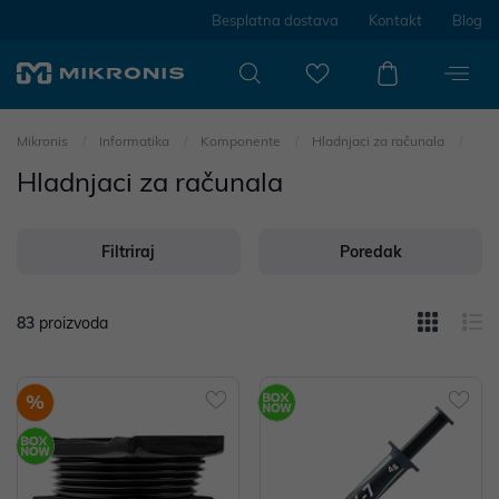
Besplatna dostava
Kontakt
Blog
Mikronis
Informatika
Komponente
Hladnjaci za računala
Hladnjaci za računala
Filtriraj
Poredak
83
proizvoda
%