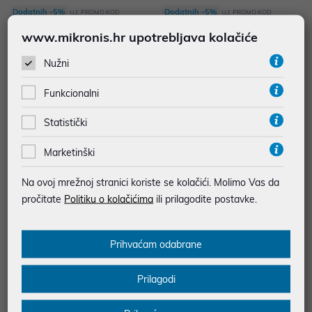
uz
uz
Dodatnih -5%
Dodatnih -5%
PROMO KOD
PROMO KOD
www.mikronis.hr upotrebljava kolačiće
Nužni
Funkcionalni
Statistički
Marketinški
Na ovoj mrežnoj stranici koriste se kolačići. Molimo Vas da
pročitate
Politiku o kolačićima
ili prilagodite postavke.
Hladnjak DeepCool AG620 BK A
Hladnjak DeepCool AG200, 92m
RGB V2, 2x 120 mm, Black
m, 100W TDP, Black
73,00 €
18,00 €
Prihvaćam odabrane
uz
uz
Dodatnih -5%
Dodatnih -5%
PROMO KOD
PROMO KOD
Prilagodi