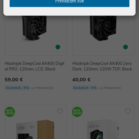
Prihvaćam sve
Hladnjak DeepCool AK400 Digit
Hladnjak DeepCool AK400 Zero
al PRO, 120mm, LCD, Black
Dark, 120mm, 220W TDP, Black
59,00 €
40,00 €
uz
uz
Dodatnih -5%
Dodatnih -5%
PROMO KOD
PROMO KOD