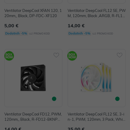
Ventilator DeepCool XFAN 120, 1
Ventilator DeepCool FL12 SE, PW
20mm,, Black, DP-FDC-XF120
M, 120mm, Black ,ARGB, R-FL12
SE-BKAPN1-G
5,00 €
14,00 €
uz
uz
Dodatnih -5%
Dodatnih -5%
PROMO KOD
PROMO KOD
Ventilator DeepCool FD12, PWM,
Ventilator DeepCool FL12 SE, 3-i
120mm,, Black, R-FD12-BKNPN
n-1, PWM, 120mm, 3 Pack, Whit
1-G
e,ARGB, R-FL12SE-WHAPN3-G
14,00 €
35,00 €