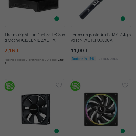
Thermalright FanDuct za LeGran
Termalna pasta Arctic MX-7 4g si
d Macho (ČIŠĆENJE ZALIHA)
va P/N: ACTCP00090A
2,16 €
11,00 €
uz
Dodatnih -5%
PROMO KOD
*najniža cijena u prethodnih 30 dana
3,58
€