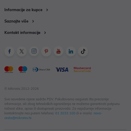
Informacije za kupce
Saznajte više
Kontakt informacije
© Mikronis 2012-2026
Sve navedene cijene sadrže PDV. Pokušavamo osigurati što preciznije
informacije, ali zbog tehnoloških ograničenja ne možemo garantirati potpunu
točnost slika, opisa ili dostupnosti proizvoda. Za najažurnije informacije
kontaktirajte nas putem telefona:
01 3033 100
ili e-maila:
nova-
cesta@mikronis.hr
.