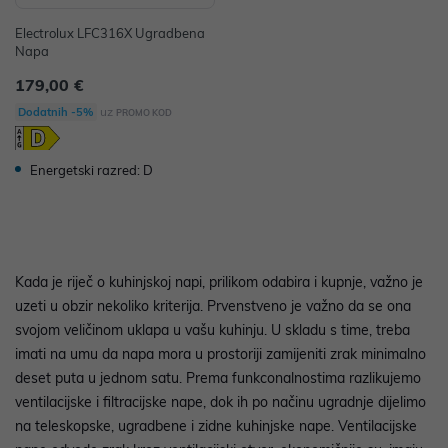
Electrolux LFC316X Ugradbena
Napa
179,00 €
uz
Dodatnih -5%
PROMO KOD
Energetski razred: D
Kada je riječ o kuhinjskoj napi, prilikom odabira i kupnje, važno je
uzeti u obzir nekoliko kriterija. Prvenstveno je važno da se ona
svojom veličinom uklapa u vašu kuhinju. U skladu s time, treba
imati na umu da napa mora u prostoriji zamijeniti zrak minimalno
deset puta u jednom satu. Prema funkconalnostima razlikujemo
ventilacijske i filtracijske nape, dok ih po načinu ugradnje dijelimo
na teleskopske, ugradbene i zidne kuhinjske nape. Ventilacijske