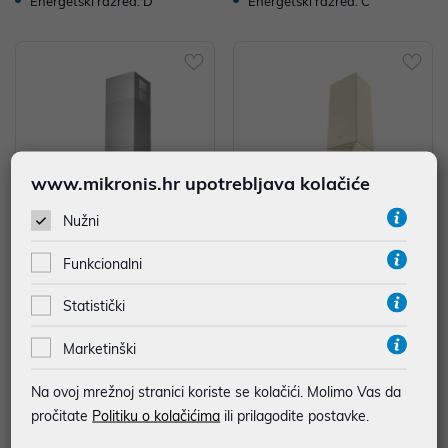
Energetski razred: D
Energetski razred: C
www.mikronis.hr upotrebljava kolačiće
Nužni
Funkcionalni
Amica Napa OKP6221Z, kaminsk
Amica Napa OKC 6212 RM, Retr
a, inox
o, kaminska, krem
Statistički
109,00 €
229,00 €
uz
uz
Dodatnih -5%
Dodatnih -5%
PROMO KOD
PROMO KOD
Marketinški
Na ovoj mrežnoj stranici koriste se kolačići. Molimo Vas da
Energetski razred: C
Energetski razred: B
pročitate
Politiku o kolačićima
ili prilagodite postavke.