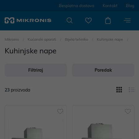
Besplatna dostava
Kontakt
Blog
Mikronis
Kućanski aparati
Bijela tehnika
Kuhinjske nape
Kuhinjske nape
Filtriraj
Poredak
23
proizvoda