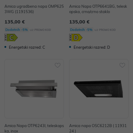
Amica ugradbena napa OMP625
Amica Napa OTP6641BG, telesk
3WG (1191536)
opska, crna/crno staklo
135,00 €
135,00 €
uz
uz
Dodatnih -5%
Dodatnih -5%
PROMO KOD
PROMO KOD
Energetski razred: C
Energetski razred: D
Amica Napa OTP6243I, teleskops
Amica napa OSC6212B ( 11931
ka, inox
24 )