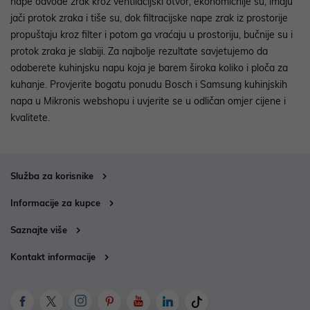
nape odvode zrak kroz ventilacijski otvor, ekonomičnije su, imaju
jači protok zraka i tiše su, dok filtracijske nape zrak iz prostorije
propuštaju kroz filter i potom ga vraćaju u prostoriju, bučnije su i
protok zraka je slabiji. Za najbolje rezultate savjetujemo da
odaberete kuhinjsku napu koja je barem široka koliko i ploča za
kuhanje. Provjerite bogatu ponudu Bosch i Samsung kuhinjskih
napa u Mikronis webshopu i uvjerite se u odličan omjer cijene i
kvalitete.
Služba za korisnike
Informacije za kupce
Saznajte više
Kontakt informacije