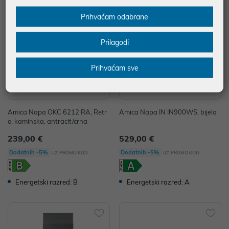
Prihvaćam odabrane
Prilagodi
Prihvaćam sve
Amica Napa OKC 6212 RA, Retr
Amica Napa IN IN900WS, bijela
o, kaminska, antracit/crna
239,00 €
529,00 €
uz
uz
Dodatnih -5%
Dodatnih -5%
PROMO KOD
PROMO KOD
Energetski razred: B
Energetski razred: A