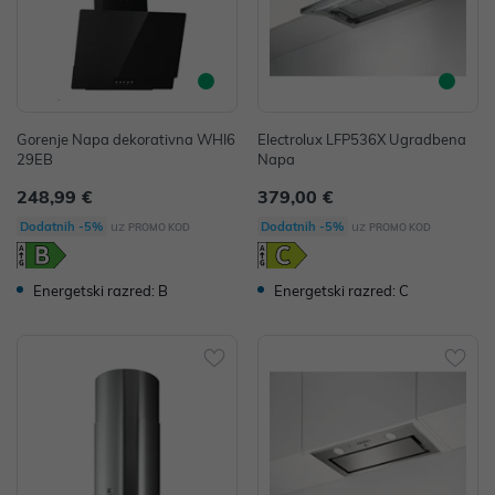
Gorenje Napa dekorativna WHI6
Electrolux LFP536X Ugradbena
29EB
Napa
248,99 €
379,00 €
uz
uz
Dodatnih -5%
Dodatnih -5%
PROMO KOD
PROMO KOD
Energetski razred: B
Energetski razred: C