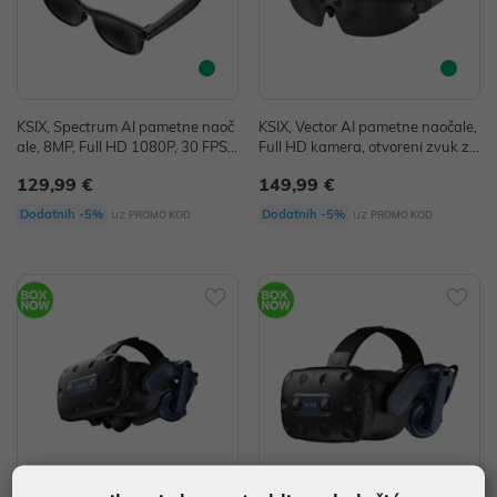
KSIX, Spectrum AI pametne naoč
KSIX, Vector AI pametne naočale,
ale, 8MP, Full HD 1080P, 30 FPS,
Full HD kamera, otvoreni zvuk za
4 GB, HeyCyan app
uši,UV400 leće
129,99 €
149,99 €
uz
uz
Dodatnih -5%
Dodatnih -5%
PROMO KOD
PROMO KOD