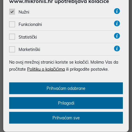
www.mikronis.hr upotrebljava kolačiće
VR HTC Vive Pro 2 Headset, 99H
VR HTC Vive Pro 2 Full Kit Virtual
Nužni
ASW004-00
ne Naočale P/N: 99HASZ003-00
849,00 €
1.499,00 €
Funkcionalni
uz
uz
Dodatnih -5%
Dodatnih -5%
PROMO KOD
PROMO KOD
Statistički
Marketinški
Na ovoj mrežnoj stranici koriste se kolačići. Molimo Vas da
pročitate
Politiku o kolačićima
ili prilagodite postavke.
Prihvaćam odabrane
Prilagodi
Bigben PS4 VR Starter Kit - 11 di
jelni set
Prihvaćam sve
24,90 €