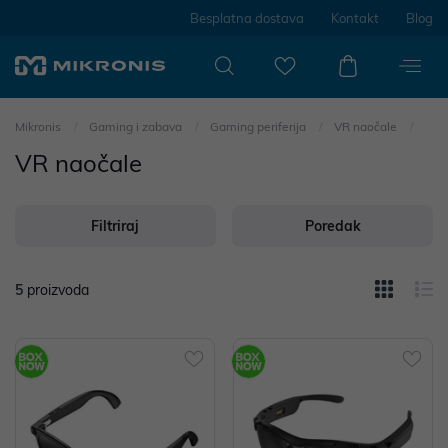
Besplatna dostava
Kontakt
Blog
Mikronis
Gaming i zabava
Gaming periferija
VR naočale
VR naočale
Filtriraj
Poredak
5
proizvoda