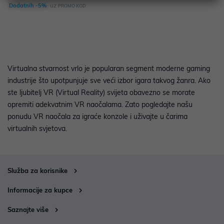
uz
Dodatnih -5%
PROMO KOD
Virtualna stvarnost vrlo je popularan segment moderne gaming
industrije što upotpunjuje sve veći izbor igara takvog žanra. Ako
ste ljubitelj VR (Virtual Reality) svijeta obavezno se morate
opremiti adekvatnim VR naočalama. Zato pogledajte našu
ponudu VR naočala za igraće konzole i uživajte u čarima
virtualnih svjetova.
Služba za korisnike
Informacije za kupce
Saznajte više