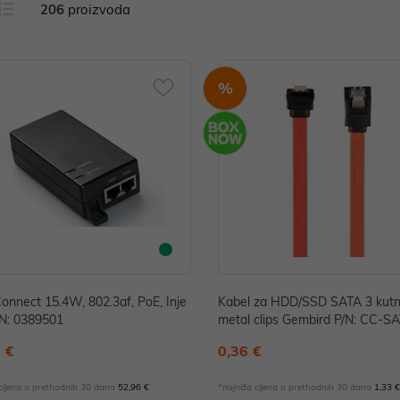
206
proizvoda
%
onnect 15.4W, 802.3af, PoE, Inje
Kabel za HDD/SSD SATA 3 kutn
/N: 0389501
metal clips Gembird P/N: CC-
TA90-0.3M
 €
0,36 €
 cijena u prethodnih 30 dana
52,96 €
*najniža cijena u prethodnih 30 dana
1,33 