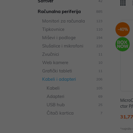
Softver
42
Računalna periferija
885
Monitori za računala
123
Tipkovnice
-40%
110
Miševi i podloge
194
Slušalice i mikrofoni
220
Zvučnici
11
Web kamere
10
Grafički tableti
11
Kabeli i adapteri
206
Kabeli
105
Adapteri
69
MicroC
USB hub
25
ctor P
Čitači kartica
7
31,77
*najniža