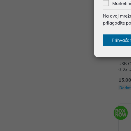
Marketin
Na ovoj mrežno
prilagodite p
Prihvaća
USB C 
0, 2x
PAPW
15,00
Dodat