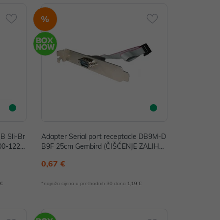
%
B Sli-Br
Adapter Serial port receptacle DB9M-D
900-1223
B9F 25cm Gembird (ČIŠĆENJE ZALIHA)
P/N: CCDB9RECEPTACLE
0,67 €
 €
*najniža cijena u prethodnih 30 dana
1,19 €