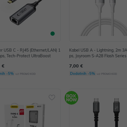
r USB C - RJ45 (Ethernet/LAN) 1
Kabel USB A - Lightning, 2m 
s, Tech-Protect UltraBoost
ps, Joyroom S-A28 Flash Series 
i
 €
7,00 €
nih -5%
Dodatnih -5%
uz
uz
PROMO KOD
PROMO KOD