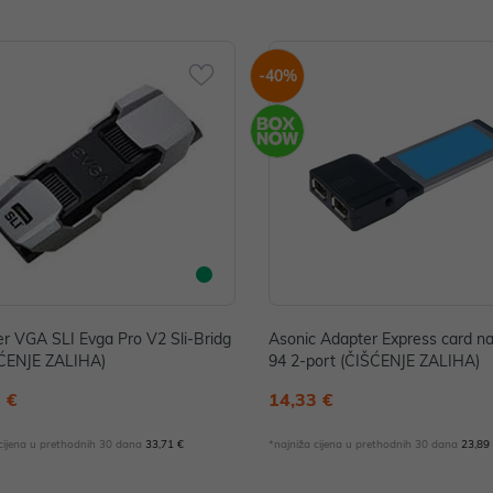
-40%
r VGA SLI Evga Pro V2 Sli-Bridg
Asonic Adapter Express card n
ŠĆENJE ZALIHA)
94 2-port (ČIŠĆENJE ZALIHA)
 €
14,33 €
 cijena u prethodnih 30 dana
33,71 €
*najniža cijena u prethodnih 30 dana
23,89