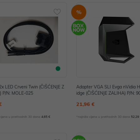
%
2x LED Crveni Twin (ČIŠĆENJE Z
Adapter VGA SLI Evga nVidia H
ALIHA) P/N: MOLE-025
idge (ČIŠĆENJE ZALIHA) P/N: 
1-2500-000
€
21,96 €
 cijena u prethodnih 30 dana
4,65 €
*najniža cijena u prethodnih 30 dana
52,29