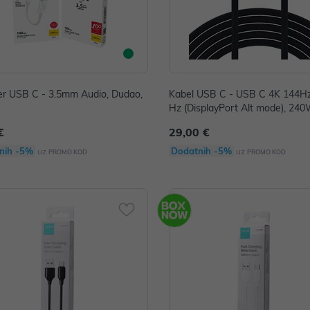
r USB C - 3.5mm Audio, Dudao,
Kabel USB C - USB C 4K 144Hz
Hz (DisplayPort Alt mode), 24
s (USB 4), 1.5m, Wozinsky WP
€
29,00 €
S, crni
nih -5%
Dodatnih -5%
uz
uz
PROMO KOD
PROMO KOD