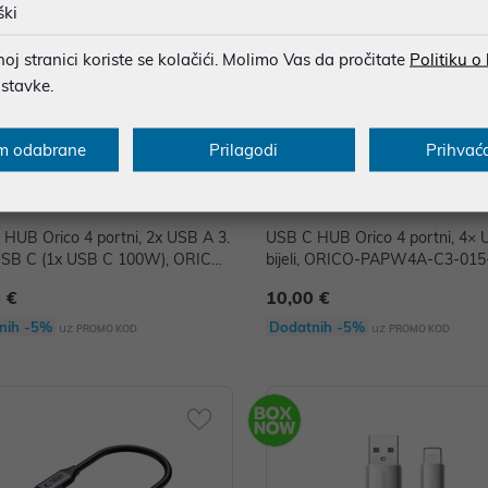
ški
j stranici koriste se kolačići. Molimo Vas da pročitate
Politiku o
ostavke.
m odabrane
Prilagodi
Prihvać
HUB Orico 4 portni, 2x USB A 3.
USB C HUB Orico 4 portni, 4× 
 USB C (1x USB C 100W), ORICO-
bijeli, ORICO-PAPW4A-C3-01
2AC-C3-015-WH-EP
P
 €
10,00 €
nih -5%
Dodatnih -5%
uz
uz
PROMO KOD
PROMO KOD