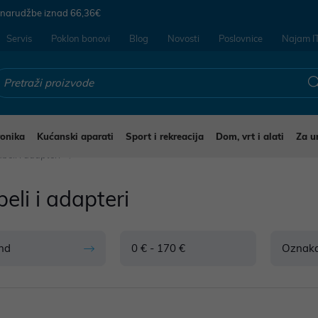
 narudžbe iznad
66,36€
Servis
Poklon bonovi
Blog
Novosti
Poslovnice
Najam I
ronika
Kućanski aparati
Sport i rekreacija
Dom, vrt i alati
Za u
beli i adapteri
eli i adapteri
nd
0 € - 170 €
Oznak