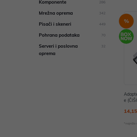
Komponente
286
Mrežna oprema
342
%
Pisači i skeneri
449
Pohrana podataka
70
Serveri i poslovna
32
oprema
Adapte
e (ČI
14,15
*najniža