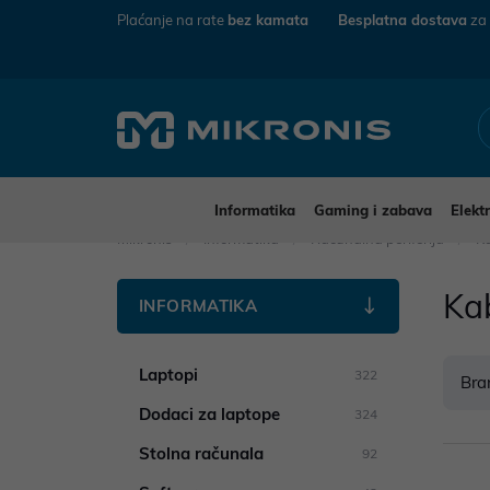
Plaćanje na rate
bez kamata
Besplatna dostava
za
Informatika
Gaming i zabava
Elekt
Mikronis
Informatika
Računalna periferija
Ka
Kab
INFORMATIKA
Laptopi
322
Bra
Dodaci za laptope
324
Stolna računala
92