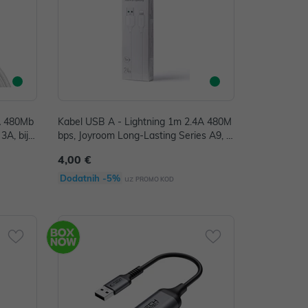
3A 480Mb
Kabel USB A - Lightning 1m 2.4A 480M
3A, bijel
bps, Joyroom Long-Lasting Series A9, bi
jeli
4,00 €
Dodatnih -5%
uz
PROMO KOD