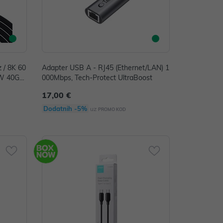
 / 8K 60
Adapter USB A - RJ45 (Ethernet/LAN) 1
0W 40Gb/
000Mbps, Tech-Protect UltraBoost
S-UY415
17,00 €
Dodatnih -5%
uz
PROMO KOD