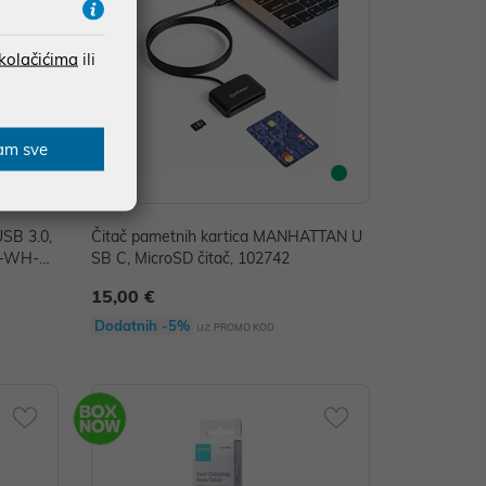
 kolačićima
ili
am sve
USB 3.0,
Čitač pametnih kartica MANHATTAN U
5-WH-E
SB C, MicroSD čitač, 102742
15,00 €
Dodatnih -5%
uz
PROMO KOD