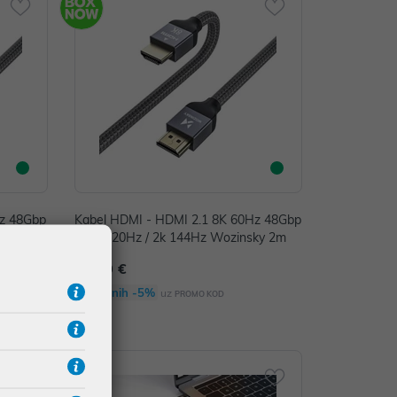
Hz 48Gbp
Kabel HDMI - HDMI 2.1 8K 60Hz 48Gbp
sky 3m
s/ 4k 120Hz / 2k 144Hz Wozinsky 2m
19,00 €
Dodatnih -5%
uz
PROMO KOD