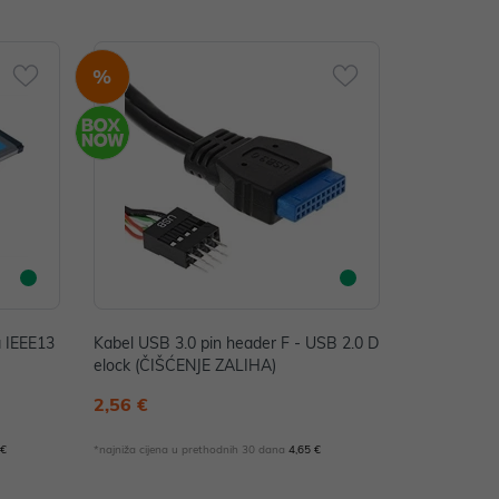
%
a IEEE13
Kabel USB 3.0 pin header F - USB 2.0 D
elock (ČIŠĆENJE ZALIHA)
2,56 €
 €
*najniža cijena u prethodnih 30 dana
4,65 €