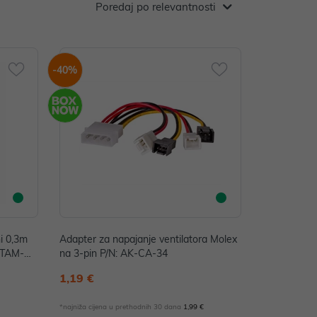
Poredaj po relevantnosti
-40%
i 0,3m
Adapter za napajanje ventilatora Molex
SATAM-DA
na 3-pin P/N: AK-CA-34
1,19 €
€
*najniža cijena u prethodnih 30 dana
1,99 €