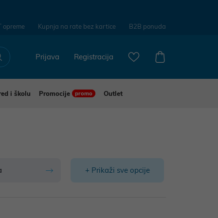
T opreme
Kupnja na rate bez kartice
B2B ponuda
Prijava
Registracija
red i školu
Promocije
Outlet
promo
a
+ Prikaži sve opcije