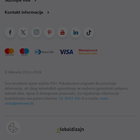
Kontakt informacije
© Mikronis 2012-2026
Sve navedene cijene sadrže PDV. Pokušavamo osigurati što preciznije
informacije, ali zbog tehnoloških ograničenja ne možemo garantirati potpunu
točnost slika, opisa ili dostupnosti proizvoda. Za najažurnije informacije
kontaktirajte nas putem telefona:
01 3033 100
ili e-maila:
nova-
cesta@mikronis.hr
.