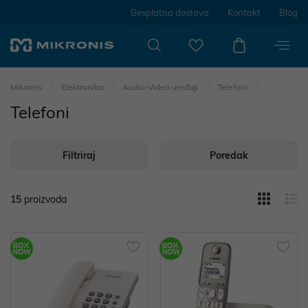
Besplatna dostava
Kontakt
Blog
Mikronis
Elektronika
Audio-Video uređaji
Telefoni
Telefoni
Filtriraj
Poredak
15
proizvoda