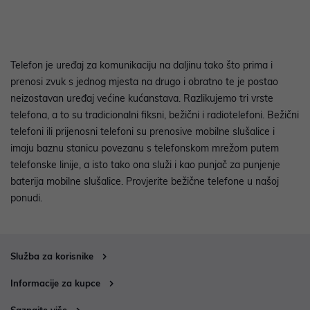
Telefon je uređaj za komunikaciju na daljinu tako što prima i
prenosi zvuk s jednog mjesta na drugo i obratno te je postao
neizostavan uređaj većine kućanstava. Razlikujemo tri vrste
telefona, a to su tradicionalni fiksni, bežični i radiotelefoni. Bežični
telefoni ili prijenosni telefoni su prenosive mobilne slušalice i
imaju baznu stanicu povezanu s telefonskom mrežom putem
telefonske linije, a isto tako ona služi i kao punjač za punjenje
baterija mobilne slušalice. Provjerite bežične telefone u našoj
ponudi.
Služba za korisnike
Informacije za kupce
Saznajte više