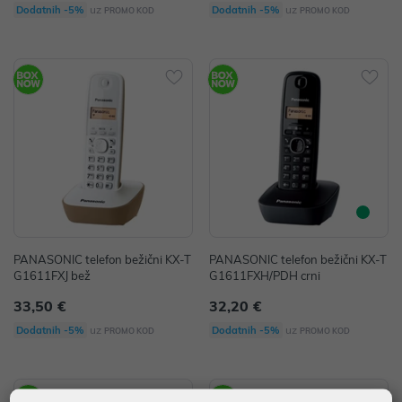
uz
uz
Dodatnih -5%
Dodatnih -5%
PROMO KOD
PROMO KOD
PANASONIC telefon bežični KX-T
PANASONIC telefon bežični KX-T
G1611FXJ bež
G1611FXH/PDH crni
33,50 €
32,20 €
uz
uz
Dodatnih -5%
Dodatnih -5%
PROMO KOD
PROMO KOD