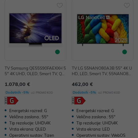
TV Samsung QE55S90FAEXXH 5
TV LG 55NANO80A3B 55" 4K U
5" 4K UHD, OLED, Smart TV, QE
HD, LED, Smart TV, 55NANO80
55S90FAEXXH
A3B
1.078,00 €
462,00 €
uz
uz
Dodatnih -5%
Dodatnih -5%
PROMO KOD
PROMO KOD
Energetski razred: G
Energetski razred: G
Veličina zaslona.: 55"
Veličina zaslona.: 55"
Tip rezolucije: UHD\4K
Tip rezolucije: UHD\4K
Vrsta ekrana: QLED
Vrsta ekrana: LED
Operativni sustav: Tizen
Operativni sustav: WebOS