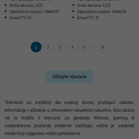
Vrsta ekrana: LED
Vrsta ekrana: LED
Operativni sustav: WebOS
Operativni sustav: WebOS
SmartTV: D
SmartTV: D
...
1
2
3
4
5
8
Učitajte sljedeće
Televizori su središnji dio svakog doma, pružajući zabavu,
informacije i uživanje u vrhunskom vizualnom iskustvu. Bez obzira
na to tražite li televizor za gledanje filmova, gaming ili
svakodnevno praćenje omiljenih sadržaja, važno je odabrati
model koji odgovara vašim potrebama.