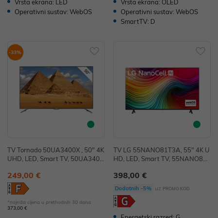
Vrsta ekrana: LED
Vrsta ekrana: OLED
Operativni sustav: WebOS
Operativni sustav: WebOS
SmartTV: D
-33%
TV Tornado 50UA3400X , 50" 4K
TV LG 55NANO81T3A, 55" 4K U
UHD, LED, Smart TV, 50UA3400
HD, LED, Smart TV, 55NANO81T
X
3A
249,00 €
398,00 €
uz
Dodatnih -5%
PROMO KOD
*najniža cijena u prethodnih 30 dana
373,00 €
Energetski razred: G