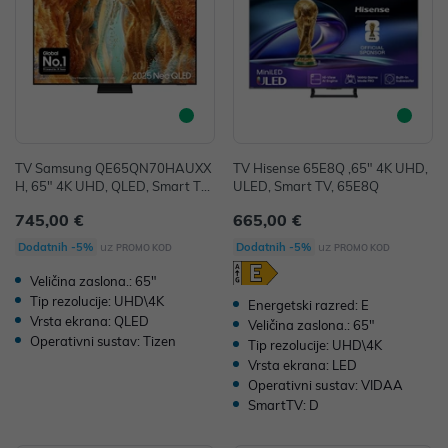
TV Samsung QE65QN70HAUXX
TV Hisense 65E8Q ,65" 4K UHD,
H, 65" 4K UHD, QLED, Smart TV,
ULED, Smart TV, 65E8Q
QE65QN70HAUXXH
745,00 €
665,00 €
uz
uz
Dodatnih -5%
Dodatnih -5%
PROMO KOD
PROMO KOD
Veličina zaslona.: 65"
Tip rezolucije: UHD\4K
Energetski razred: E
Vrsta ekrana: QLED
Veličina zaslona.: 65"
Operativni sustav: Tizen
Tip rezolucije: UHD\4K
Vrsta ekrana: LED
Operativni sustav: VIDAA
SmartTV: D