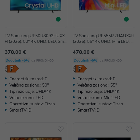
TV Samsung UE50U8092HUXX
TV Samsung UE55M72HAUXXH
H (2026), 50" 4K UHD, LED, Sma
(2026), 55" 4K UHD, Mini LED, S
rt TV, UE50U8092HUXXH
mart TV, UE55M72HAUXXH
378,00 €
478,00 €
uz
uz
Dodatnih -5%
Dodatnih -5%
PROMO KOD
PROMO KOD
Energetski razred: F
Energetski razred: F
Veličina zaslona.: 50"
Veličina zaslona.: 55"
Tip rezolucije: UHD\4K
Tip rezolucije: UHD\4K
Vrsta ekrana: LED
Vrsta ekrana: Mini LED
Operativni sustav: Tizen
Operativni sustav: Tizen
SmartTV: D
SmartTV: D