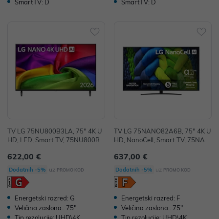
SmartTV: D
SmartTV: D
TV LG 75NU800B3LA, 75" 4K U
TV LG 75NANO82A6B, 75" 4K U
HD, LED, Smart TV, 75NU800B3
HD, NanoCell, Smart TV, 75NAN
LA.AEUQ
O82A6B.AEU
622,00 €
637,00 €
uz
uz
Dodatnih -5%
Dodatnih -5%
PROMO KOD
PROMO KOD
Energetski razred: G
Energetski razred: F
Veličina zaslona.: 75"
Veličina zaslona.: 75"
Tip rezolucije: UHD\4K
Tip rezolucije: UHD\4K