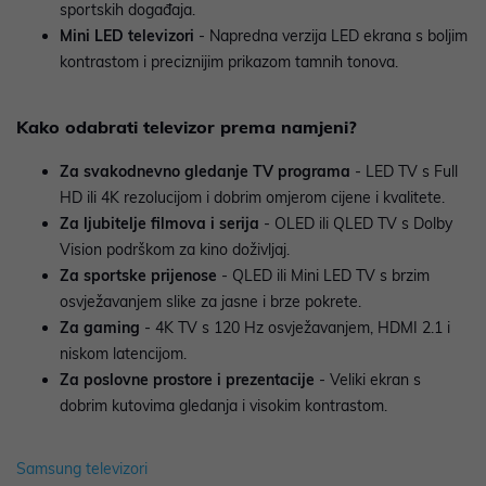
sportskih događaja.
Mini LED televizori
- Napredna verzija LED ekrana s boljim
kontrastom i preciznijim prikazom tamnih tonova.
Kako odabrati televizor prema namjeni?
Za svakodnevno gledanje TV programa
- LED TV s Full
HD ili 4K rezolucijom i dobrim omjerom cijene i kvalitete.
Za ljubitelje filmova i serija
- OLED ili QLED TV s Dolby
Vision podrškom za kino doživljaj.
Za sportske prijenose
- QLED ili Mini LED TV s brzim
osvježavanjem slike za jasne i brze pokrete.
Za gaming
- 4K TV s 120 Hz osvježavanjem, HDMI 2.1 i
niskom latencijom.
Za poslovne prostore i prezentacije
- Veliki ekran s
dobrim kutovima gledanja i visokim kontrastom.
Samsung televizori