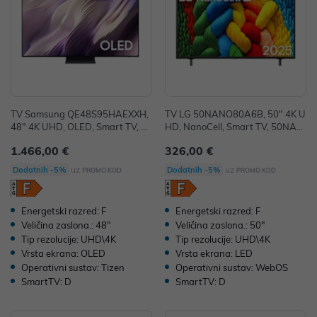
TV Samsung QE48S95HAEXXH,
TV LG 50NANO80A6B, 50" 4K U
48" 4K UHD, OLED, Smart TV, Q
HD, NanoCell, Smart TV, 50NAN
E48S95HAEXXH
O80A6B.AEU
1.466,00 €
326,00 €
uz
uz
Dodatnih -5%
Dodatnih -5%
PROMO KOD
PROMO KOD
Energetski razred: F
Energetski razred: F
Veličina zaslona.: 48"
Veličina zaslona.: 50"
Tip rezolucije: UHD\4K
Tip rezolucije: UHD\4K
Vrsta ekrana: OLED
Vrsta ekrana: LED
Operativni sustav: Tizen
Operativni sustav: WebOS
SmartTV: D
SmartTV: D