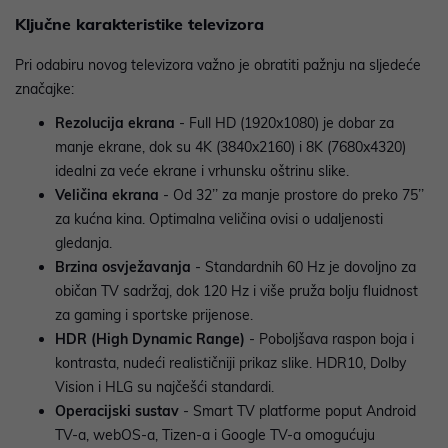
Ključne karakteristike televizora
Pri odabiru novog televizora važno je obratiti pažnju na sljedeće
značajke:
Rezolucija ekrana
- Full HD (1920x1080) je dobar za
manje ekrane, dok su 4K (3840x2160) i 8K (7680x4320)
idealni za veće ekrane i vrhunsku oštrinu slike.
Veličina ekrana
- Od 32’’ za manje prostore do preko 75’’
za kućna kina. Optimalna veličina ovisi o udaljenosti
gledanja.
Brzina osvježavanja
- Standardnih 60 Hz je dovoljno za
običan TV sadržaj, dok 120 Hz i više pruža bolju fluidnost
za gaming i sportske prijenose.
HDR (High Dynamic Range)
- Poboljšava raspon boja i
kontrasta, nudeći realističniji prikaz slike. HDR10, Dolby
Vision i HLG su najčešći standardi.
Operacijski sustav
- Smart TV platforme poput Android
TV-a, webOS-a, Tizen-a i Google TV-a omogućuju