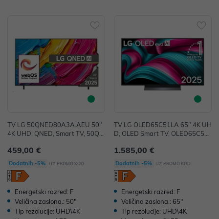
TV LG 50QNED80A3A.AEU 50"
TV LG OLED65C51LA 65" 4K UH
4K UHD, QNED, Smart TV, 50QN
D, OLED Smart TV, OLED65C51L
ED80A3A.AEU
A
459,00 €
1.585,00 €
uz
uz
Dodatnih -5%
Dodatnih -5%
PROMO KOD
PROMO KOD
Energetski razred: F
Energetski razred: F
Veličina zaslona.: 50"
Veličina zaslona.: 65"
Tip rezolucije: UHD\4K
Tip rezolucije: UHD\4K