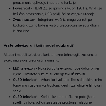
preuzimanje aplikacija i napredne funkcije.
Povezivost
- HDMI 2.1 za gaming i 4K pri 120 Hz, Wi-Fi za
bežično povezivanje, USB priključci za vanjske uređaje.
Zvučni sustav
- Integrirani zvučnici mogu varirati po
kvaliteti, a za najbolje iskustvo preporučuje se soundbar ili
kućno kino.
Vrste televizora i koji model odabrati?
Aktualni modeli televizora koriste razne tehnologije zaslona, a
svaka ima svoje prednosti i namjenu:
LED televizori
- Najčešći tip televizora, nude dobar omjer
cijene i kvalitete slike te su energetski učinkoviti.
OLED televizori
- Vrhunska kvaliteta slike s dubokim crnim
tonovima i visokim kontrastom, idealni za ljubitelje filmova i
serija.
QLED televizori
- Koriste kvantne točke za poboljšanu
svjetlinu i boje, odlični za svijetle prostorije i gledanje