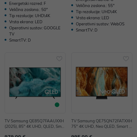
Energetski razred: F
Veličina zaslona.: 55"
Veličina zaslona.: 50"
Tip rezolucije: UHD\4K
Tip rezolucije: UHD\4K
Vrsta ekrana: LED
Vrsta ekrana: LED
Operativni sustav: WebOS
Operativni sustav: GOOGLE
SmartTV: D
TV
SmartTV: D
TV Samsung QE85Q7FAAUXXH
TV Samsung QE75QN72FATXXH
(2025), 85" 4K UHD, QLED, Smar
75" 4K UHD, Neo QLED, Smart T
t TV, QE85Q7FAAUXXH
V, QE75QN72FATXXH
979,00 €
995,00 €