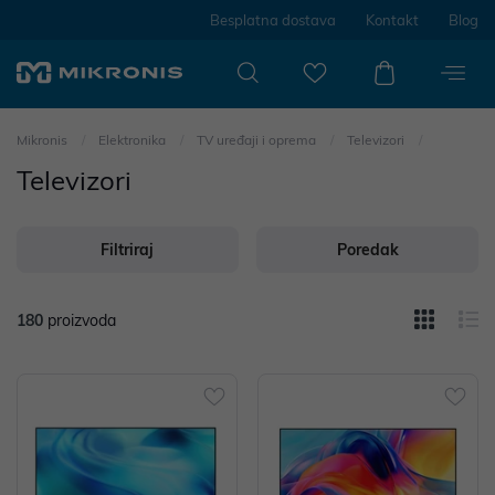
Besplatna dostava
Kontakt
Blog
Mikronis
Elektronika
TV uređaji i oprema
Televizori
Televizori
Filtriraj
Poredak
180
proizvoda