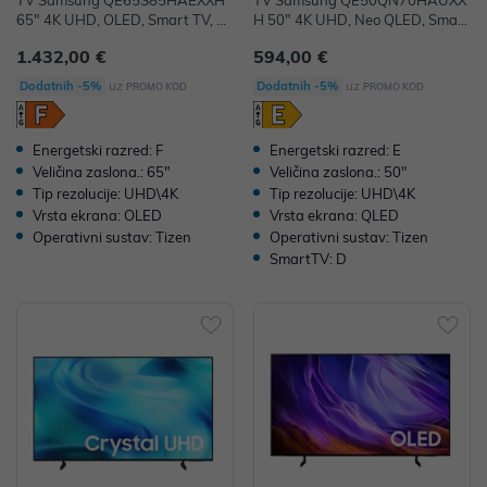
TV Samsung QE65S85HAEXXH
TV Samsung QE50QN70HAUXX
65" 4K UHD, OLED, Smart TV, Q
H 50" 4K UHD, Neo QLED, Smart
E65S85HAEXXH
TV, QE50QN70HAUXXH
1.432,00 €
594,00 €
uz
uz
Dodatnih -5%
Dodatnih -5%
PROMO KOD
PROMO KOD
Energetski razred: F
Energetski razred: E
Veličina zaslona.: 65"
Veličina zaslona.: 50"
Tip rezolucije: UHD\4K
Tip rezolucije: UHD\4K
Vrsta ekrana: OLED
Vrsta ekrana: QLED
Operativni sustav: Tizen
Operativni sustav: Tizen
SmartTV: D