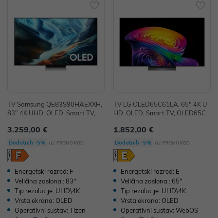
TV Samsung QE83S90HAEXXH,
TV LG OLED65C61LA, 65" 4K U
83" 4K UHD, OLED, Smart TV, Q
HD, OLED, Smart TV, OLED65C6
E83S90HAEXXH
1LA.AEU
3.259,00 €
1.852,00 €
uz
uz
Dodatnih -5%
Dodatnih -5%
PROMO KOD
PROMO KOD
Energetski razred: F
Energetski razred: E
Veličina zaslona.: 83"
Veličina zaslona.: 65"
Tip rezolucije: UHD\4K
Tip rezolucije: UHD\4K
Vrsta ekrana: OLED
Vrsta ekrana: OLED
Operativni sustav: Tizen
Operativni sustav: WebOS