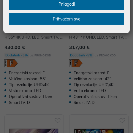
Prilagodi
Prihvaćam sve
TV Samsung UE55U7022HUXX
TV Samsung UE43U7022HUXX
H 55" 4K UHD, LED, Smart TV, U
H 43" 4K UHD, LED, Smart TV, U
E55U7022HUXXH
E43U7022HUXXH
430,00 €
317,00 €
uz
uz
Dodatnih -5%
Dodatnih -5%
PROMO KOD
PROMO KOD
Energetski razred: F
Energetski razred: F
Veličina zaslona.: 55"
Veličina zaslona.: 43"
Tip rezolucije: UHD\4K
Tip rezolucije: UHD\4K
Vrsta ekrana: LED
Vrsta ekrana: LED
Operativni sustav: Tizen
Operativni sustav: Tizen
SmartTV: D
SmartTV: D