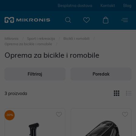
Besplatna dostava
Kontakt
Blog
Mikronis
Sport i rekreacija
Bicikli i romobili
Oprema za bicikle i romobile
Oprema za bicikle i romobile
Filtriraj
Poredak
3
proizvoda
-30%