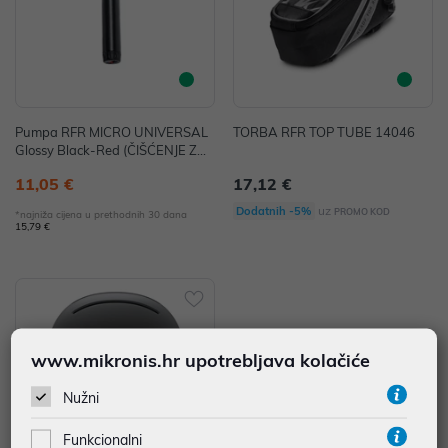
Pumpa RFR MICRO UNIVERSAL
TORBA RFR TOP TUBE 14046
Glossy Black-Red (ČIŠĆENJE ZAL
IHA)
11,05 €
17,12 €
uz
Dodatnih -5%
PROMO KOD
*najniža cijena u prethodnih 30 dana
15,79 €
www.mikronis.hr upotrebljava kolačiće
Nužni
Funkcionalni