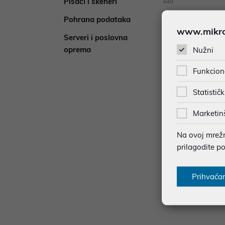
Pisači i skeneri
449
Pohrana podataka
72
www.mikron
Serveri i poslovna
32
oprema
Nužni
Funkcion
Statističk
Marketin
Na ovoj mrežno
prilagodite p
Softwa
SP Eng
Prihvaća
199,
Dodat