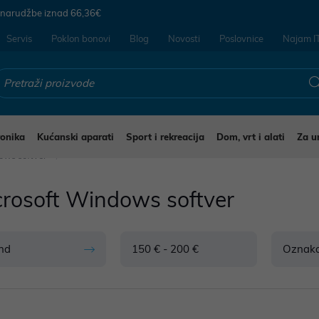
 narudžbe iznad
66,36€
Servis
Poklon bonovi
Blog
Novosti
Poslovnice
Najam I
ronika
Kućanski aparati
Sport i rekreacija
Dom, vrt i alati
Za u
ows softver
crosoft Windows softver
nd
150 € - 200 €
Oznak