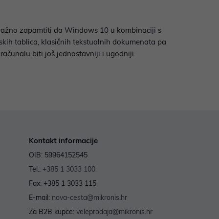
e važno zapamtiti da Windows 10 u kombinaciji s
skih tablica, klasičnih tekstualnih dokumenata pa
unalu biti još jednostavniji i ugodniji.
Kontakt informacije
OIB: 59964152545
Tel.:
+385 1 3033 100
Fax: +385 1 3033 115
E-mail:
nova-cesta@mikronis.hr
Za B2B kupce:
veleprodaja@mikronis.hr