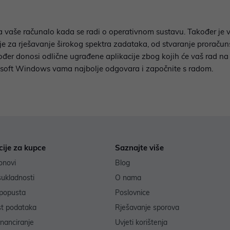
za vaše računalo kada se radi o operativnom sustavu. Također j
nje za rješavanje širokog spektra zadataka, od stvaranje proračun
r donosi odlične ugrađene aplikacije zbog kojih će vaš rad na rač
rosoft Windows vama najbolje odgovara i započnite s radom.
cije za kupce
Saznajte više
onovi
Blog
sukladnosti
O nama
popusta
Poslovnice
st podataka
Rješavanje sporova
inanciranje
Uvjeti korištenja