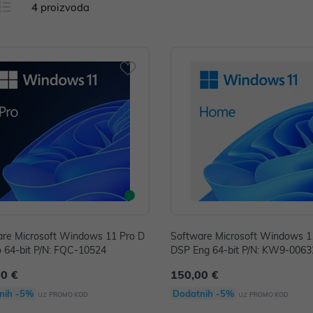
4
proizvoda
re Microsoft Windows 11 Pro D
Software Microsoft Windows 
 64-bit P/N: FQC-10524
DSP Eng 64-bit P/N: KW9-0063
00 €
150,00 €
nih -5%
Dodatnih -5%
uz
uz
PROMO KOD
PROMO KOD