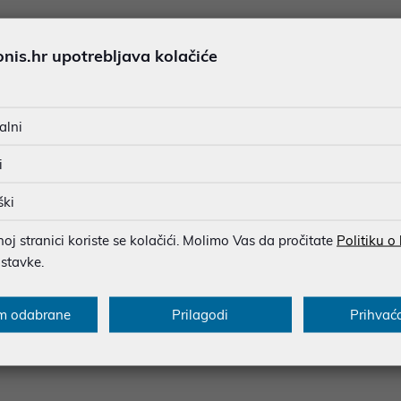
is.hr upotrebljava kolačiće
alni
i
ški
j stranici koriste se kolačići. Molimo Vas da pročitate
Politiku o
ostavke.
re Microsoft Windows 11 Pro D
 64-bit P/N: FQC-10528
m odabrane
Prilagodi
Prihvać
00 €
nih -5%
uz
PROMO KOD