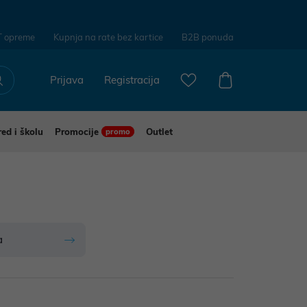
T opreme
Kupnja na rate bez kartice
B2B ponuda
Prijava
Registracija
red i školu
Promocije
Outlet
promo
a