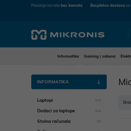
Plaćanje na rate
bez kamata
Besplatna dostava
za
Informatika
Gaming i zabava
Elekt
Mikronis
Informatika
Softver
Microsoft Wind
Mi
INFORMATIKA
Laptopi
324
Bra
Dodaci za laptope
324
Stolna računala
92