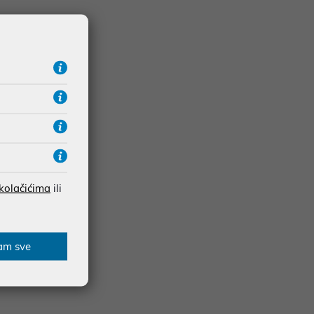
 kolačićima
ili
am sve