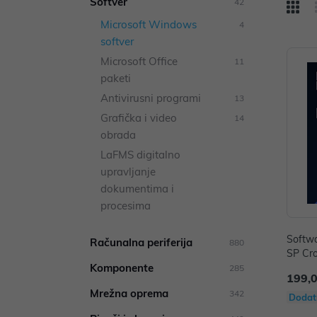
Softver
42
Microsoft Windows
4
softver
Microsoft Office
11
paketi
Antivirusni programi
13
Grafička i video
14
obrada
LaFMS digitalno
upravljanje
dokumentima i
procesima
Softwa
Računalna periferija
880
SP Cro
Komponente
285
199,
Mrežna oprema
342
Dodat