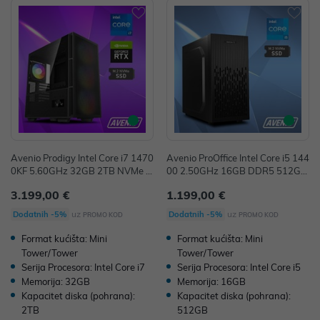
Avenio Prodigy Intel Core i7 1470
Avenio ProOffice Intel Core i5 144
0KF 5.60GHz 32GB 2TB NVMe S
00 2.50GHz 16GB DDR5 512GB
SD Wi-Fi Win 11 Pro nVidia GeFo
SSD 2TB HDD W11Pro Intel UH
3.199,00 €
1.199,00 €
rce RTX 5070 TI 16GB GDDR7 O
D Graphics P/N: 02243390
C Edition P/N: 02243395
uz
uz
Dodatnih -5%
Dodatnih -5%
PROMO KOD
PROMO KOD
Format kućišta: Mini
Format kućišta: Mini
Tower/Tower
Tower/Tower
Serija Procesora: Intel Core i7
Serija Procesora: Intel Core i5
Memorija: 32GB
Memorija: 16GB
Kapacitet diska (pohrana):
Kapacitet diska (pohrana):
2TB
512GB