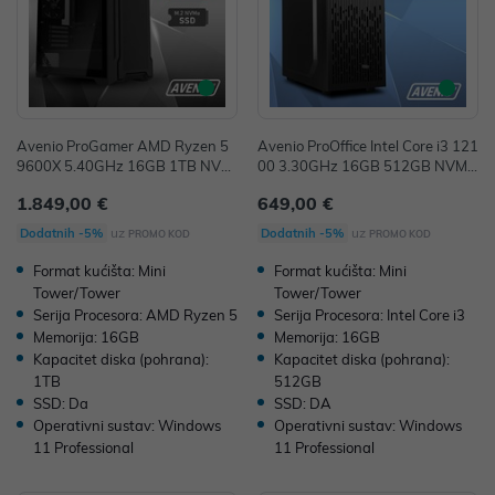
Avenio ProGamer AMD Ryzen 5
Avenio ProOffice Intel Core i3 121
9600X 5.40GHz 16GB 1TB NVM
00 3.30GHz 16GB 512GB NVMe
e SSD W11P AMD Radeon RX 90
SSD W11P Intel UHD Graphics 7
1.849,00 €
649,00 €
60XT 16GB GDDR6 P/N: 022433
30 P/N: 02243397
98
uz
uz
Dodatnih -5%
Dodatnih -5%
PROMO KOD
PROMO KOD
Format kućišta: Mini
Format kućišta: Mini
Tower/Tower
Tower/Tower
Serija Procesora: AMD Ryzen 5
Serija Procesora: Intel Core i3
Memorija: 16GB
Memorija: 16GB
Kapacitet diska (pohrana):
Kapacitet diska (pohrana):
1TB
512GB
SSD: Da
SSD: DA
Operativni sustav: Windows
Operativni sustav: Windows
11 Professional
11 Professional