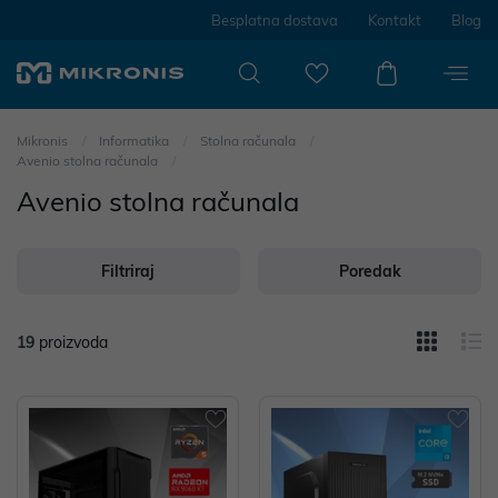
Besplatna dostava
Kontakt
Blog
Mikronis
Informatika
Stolna računala
Avenio stolna računala
Avenio stolna računala
Filtriraj
Poredak
19
proizvoda