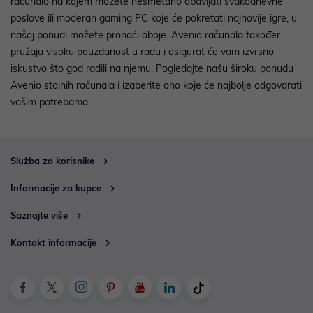
računalo na kojem možete nesmetano obavljati svakodnevne
poslove ili moderan gaming PC koje će pokretati najnovije igre, u
našoj ponudi možete pronaći oboje. Avenio računala također
pružaju visoku pouzdanost u radu i osigurat će vam izvrsno
iskustvo što god radili na njemu. Pogledajte našu široku ponudu
Avenio stolnih računala i izaberite ono koje će najbolje odgovarati
vašim potrebama.
Služba za korisnike
Informacije za kupce
Saznajte više
Kontakt informacije