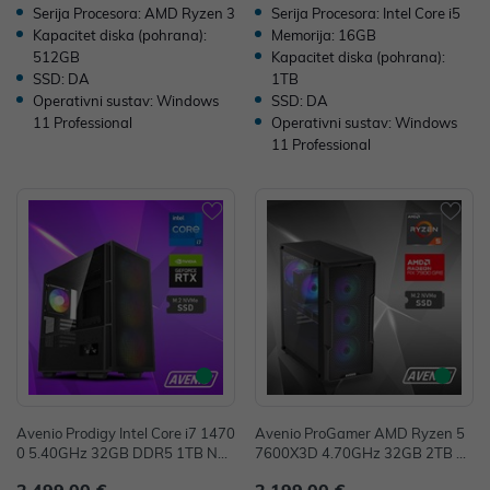
Serija Procesora: AMD Ryzen 3
Serija Procesora: Intel Core i5
Kapacitet diska (pohrana):
Memorija: 16GB
512GB
Kapacitet diska (pohrana):
SSD: DA
1TB
Operativni sustav: Windows
SSD: DA
11 Professional
Operativni sustav: Windows
11 Professional
Avenio Prodigy Intel Core i7 1470
Avenio ProGamer AMD Ryzen 5
0 5.40GHz 32GB DDR5 1TB NV
7600X3D 4.70GHz 32GB 2TB N
Me SSD W11P nVidia RTX 5060
VMe SSD W11P AMD Radeon R
2.499,00 €
2.199,00 €