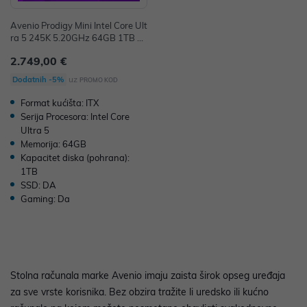
Avenio Prodigy Mini Intel Core Ult
ra 5 245K 5.20GHz 64GB 1TB N
VMe W11P nVidia RTX 4070 Sup
2.749,00 €
er 12GB GDDR6X P/N: 0224299
5
uz
Dodatnih -5%
PROMO KOD
Format kućišta: ITX
Serija Procesora: Intel Core
Ultra 5
Memorija: 64GB
Kapacitet diska (pohrana):
1TB
SSD: DA
Gaming: Da
Stolna računala marke Avenio imaju zaista širok opseg uređaja
za sve vrste korisnika. Bez obzira tražite li uredsko ili kućno