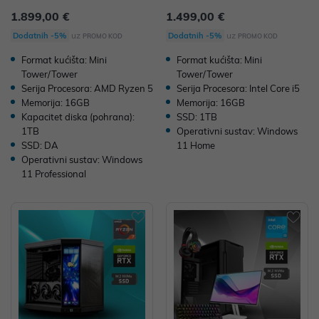
VMe SSD W11P AMD Radeon R
VMe W11 Home nVidia RTX 506
1.899,00 €
1.499,00 €
X 9060XT Pulse 16GB GDDR6 P/
0 8GB GDDR7 P/N: 02243363
N: 02243380
uz
uz
Dodatnih -5%
Dodatnih -5%
PROMO KOD
PROMO KOD
Format kućišta: Mini
Format kućišta: Mini
Tower/Tower
Tower/Tower
Serija Procesora: AMD Ryzen 5
Serija Procesora: Intel Core i5
Memorija: 16GB
Memorija: 16GB
Kapacitet diska (pohrana):
SSD: 1TB
1TB
Operativni sustav: Windows
SSD: DA
11 Home
Operativni sustav: Windows
11 Professional