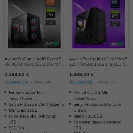
Avenio ProGamer AMD Ryzen 5
Avenio Prodigy Intel Core Ultra 5
8600G 5.00GHz 32GB 1TB NVM
225 4.90GHz 16GB 1TB SSD NV
e SSD W11P nVidia 5060 Ti OC
Me W11P nVidia GeForce RTX 50
2.199,00 €
1.899,00 €
16GB GDDR7 P/N: 02243294
60 Ti 16GB GDDR7 P/N: 022432
91
uz
uz
Dodatnih -5%
Dodatnih -5%
PROMO KOD
PROMO KOD
Format kućišta: Mini
Format kućišta: Mini
Tower/Tower
Tower/Tower
Serija Procesora: AMD Ryzen 5
Serija Procesora: Intel Core
Memorija: 32GB
Ultra 5
Kapacitet diska (pohrana):
Memorija: 16GB
1TB
Kapacitet diska (pohrana):
SSD: DA
1TB