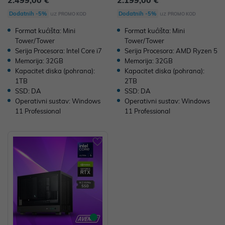
Ti Python III, 16GB GDDR 7 P/N:
X 7900 Gaming 16GB GDDR6 P/
02243287
N: 02243205
uz
uz
Dodatnih -5%
Dodatnih -5%
PROMO KOD
PROMO KOD
Format kućišta: Mini
Format kućišta: Mini
Tower/Tower
Tower/Tower
Serija Procesora: Intel Core i7
Serija Procesora: AMD Ryzen 5
Memorija: 32GB
Memorija: 32GB
Kapacitet diska (pohrana):
Kapacitet diska (pohrana):
1TB
2TB
SSD: DA
SSD: DA
Operativni sustav: Windows
Operativni sustav: Windows
11 Professional
11 Professional