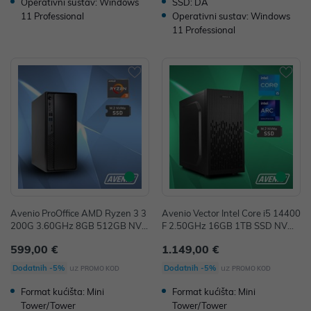
Operativni sustav: Windows
SSD: DA
11 Professional
Operativni sustav: Windows
11 Professional
Avenio ProOffice AMD Ryzen 3 3
Avenio Vector Intel Core i5 14400
200G 3.60GHz 8GB 512GB NVM
F 2.50GHz 16GB 1TB SSD NVMe
e SSD W11P Radeon™ Vega 8 G
W11P Intel Arc B570 Steel Legen
599,00 €
1.149,00 €
raphics P/N: 02243292
d 10GB GDDR6 P/N 02243288
uz
uz
Dodatnih -5%
Dodatnih -5%
PROMO KOD
PROMO KOD
Format kućišta: Mini
Format kućišta: Mini
Tower/Tower
Tower/Tower