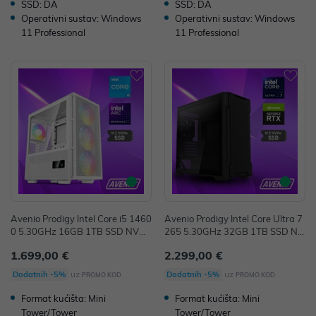
SSD: DA
SSD: DA
Operativni sustav: Windows
Operativni sustav: Windows
11 Professional
11 Professional
Avenio Prodigy Intel Core i5 1460
Avenio Prodigy Intel Core Ultra 7
0 5.30GHz 16GB 1TB SSD NVMe
265 5.30GHz 32GB 1TB SSD NV
W11P Intel Arc B580 Steel Legen
Me W11P RTX 5060 Ti 16GB Ven
1.699,00 €
2.299,00 €
d 12GB GDDR6 P/N: 02243386
tus 2X GDDR7 P/N: 02243385
uz
uz
Dodatnih -5%
Dodatnih -5%
PROMO KOD
PROMO KOD
Format kućišta: Mini
Format kućišta: Mini
Tower/Tower
Tower/Tower